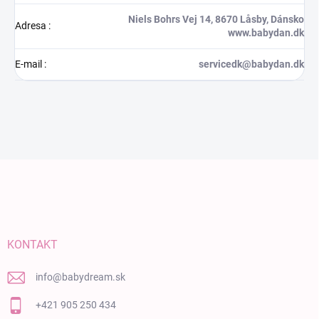
Niels Bohrs Vej 14, 8670 Låsby, Dánsko
Adresa
:
www.babydan.dk
E-mail
:
servicedk@babydan.dk
Zápätie
KONTAKT
info
@
babydream.sk
+421 905 250 434