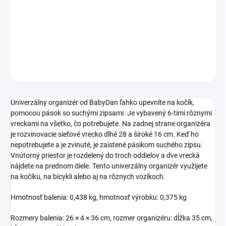
−
+
Pridať do košíka
DETAILNÉ INFORMÁCIE
OPÝTAŤ SA
STRÁŽIŤ
Univerzálny organizér od BabyDan ľahko upevníte na kočík,
pomocou pások so suchými zipsami. Je vybavený 6-timi rôznymi
vreckami na všetko, čo potrebujete. Na zadnej strane organizéra
je rozvinovacie sieťové vrecko dlhé 28 a široké 16 cm. Keď ho
nepotrebujete a je zvinuté, je zaistené pásikom suchého zipsu.
Vnútorný priestor je rozdelený do troch oddielov a dve vrecká
nájdete na prednom diele. Tento univerzálny organizér využijete
na kočíku, na bicykli alebo aj na rôznych vozíkoch.
Hmotnosť balenia: 0,438 kg, hmotnosť výrobku: 0,375 kg
Rozmery balenia: 26 × 4 × 36 cm, rozmer organizéru: dĺžka 35 cm,