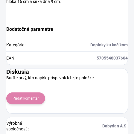
hĺbka 16 cm a šírka dna 9 cm.
Dodatočné parametre
Kategória
:
Doplnky ku kočíkom
EAN
:
5705548037604
Diskusia
Buďte prvý, kto napíše príspevok k tejto položke.
Pridať komentár
Výrobná
Babydan A.S.
spoločnosť
: