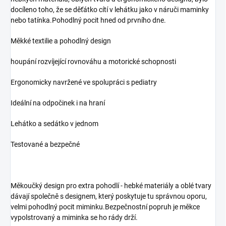
docíleno toho, že se děťátko cítí v lehátku jako v náruči maminky
nebo tatínka.Pohodlný pocit hned od prvního dne.
Měkké textilie a pohodlný design
houpání rozvíjející rovnováhu a motorické schopnosti
Ergonomicky navržené ve spolupráci s pediatry
Ideální na odpočinek i na hraní
Lehátko a sedátko v jednom
Testované a bezpečné
Měkoučký design pro extra pohodlí - hebké materiály a oblé tvary
dávají společně s designem, který poskytuje tu správnou oporu,
velmi pohodlný pocit miminku.Bezpečnostní popruh je měkce
vypolstrovaný a miminka se ho rády drží.