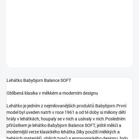
Jednotková cena:
SKLADOM (DODANIE 3-6 DNÍ)
−
+
Pridať do košíka
DETAILNÉ INFORMÁCIE
OPÝTAŤ SA
STRÁŽIŤ
Lehátko Babybjorn Balance SOFT
Oblíbená klasika v měkkém a moderním designu
Lehátko je jedním z nejmilovanějších produktů Babybjorn.První
model byl uveden natrh v roce 1961 a od té doby si miliony dětí
hrály v lehátkách, houpaly se v nich a usínaly v nich.Posledním
přírůstkem je lehátko Babybjorn Balance SOFT, ještě měkčí a
modernější verze klasického lehátka.Díky použití měkkých a
hebkých materiálů, oblých tvarů a ergonomického designu, bylo