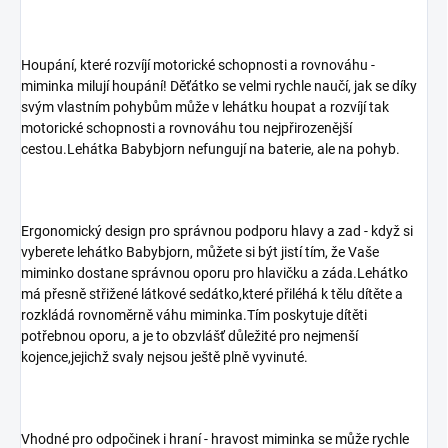
Houpání, které rozvíjí motorické schopnosti a rovnováhu -
miminka milují houpání! Děťátko se velmi rychle naučí, jak se díky
svým vlastním pohybům může v lehátku houpat a rozvíjí tak
motorické schopnosti a rovnováhu tou nejpřirozenější
cestou.Lehátka Babybjorn nefungují na baterie, ale na pohyb.
Ergonomický design pro správnou podporu hlavy a zad - když si
vyberete lehátko Babybjorn, můžete si být jistí tím, že Vaše
miminko dostane správnou oporu pro hlavičku a záda.Lehátko
má přesně střižené látkové sedátko,které přiléhá k tělu dítěte a
rozkládá rovnoměrně váhu miminka.Tím poskytuje dítěti
potřebnou oporu, a je to obzvlášť důležité pro nejmenší
kojence,jejichž svaly nejsou ještě plně vyvinuté.
Vhodné pro odpočinek i hraní - hravost miminka se může rychle