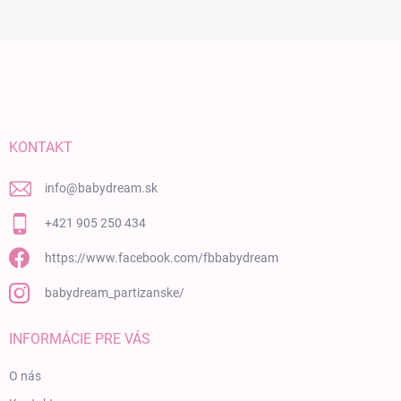
Zápätie
KONTAKT
info
@
babydream.sk
+421 905 250 434
https://www.facebook.com/fbbabydream
babydream_partizanske/
INFORMÁCIE PRE VÁS
O nás