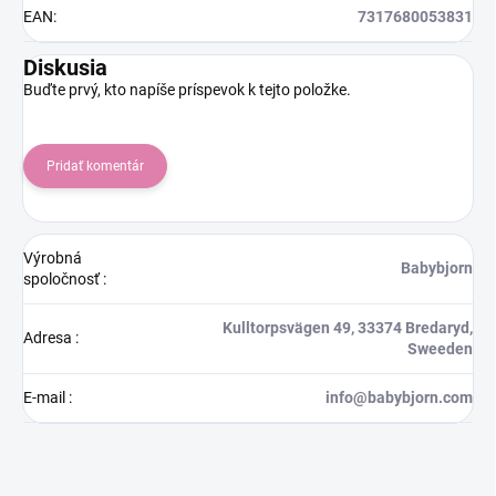
EAN
:
7317680053831
Diskusia
Buďte prvý, kto napíše príspevok k tejto položke.
Pridať komentár
Výrobná
Babybjorn
spoločnosť
:
Kulltorpsvägen 49, 33374 Bredaryd,
Adresa
:
Sweeden
E-mail
:
info@babybjorn.com