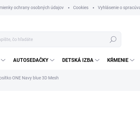
mienky ochrany osobných údajov
Cookies
Vyhlásenie o spracúva
Hľadať
AUTOSEDAČKY
DETSKÁ IZBA
KŔMENIE
osítko ONE Navy blue 3D Mesh
otenia
ZNAČKA:
BABYBJORN
€241,70
€222,
Jednotková cena:
SKLADOM (DODANIE 3-6 D