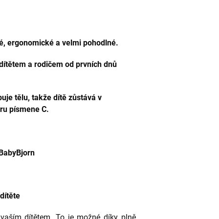
é, ergonomické a velmi pohodlné.
 dítětem a rodičem od prvních dnů
je tělu, takže dítě zůstává v
aru písmene C.
dítěte
 vaším dítětem. To je možné díky plně