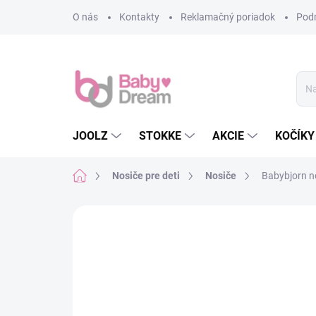
Prejsť na obsah
O nás
Kontakty
Reklamačný poriadok
Pod
JOOLZ
STOKKE
AKCIE
KOČÍKY
Domov
Nosiče pre deti
Nosiče
Babybjorn n
Neohodnotené
Podrobnosti hodn
AKCIA