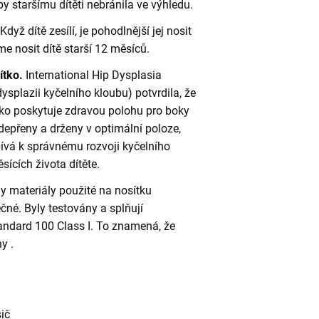
y staršímu dítěti nebránila ve výhledu.
Když dítě zesílí, je pohodlnější jej nosit
 nosit dítě starší 12 měsíců.
ítko.
International Hip Dysplasia
dysplazii kyčelního kloubu) potvrdila, že
o poskytuje zdravou polohu pro boky
odepřeny a drženy v optimální poloze,
pívá k správnému rozvoji kyčelního
sících života dítěte.
y materiály použité na nosítku
čné. Byly testovány a splňují
andard 100 Class I. To znamená, že
y .