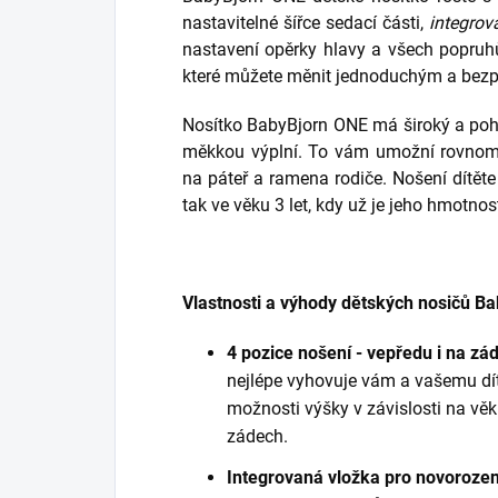
nastavitelné šířce sedací části,
integrov
nastavení opěrky hlavy a všech popruh
které můžete měnit jednoduchým a be
Nosítko BabyBjorn ONE má široký a poh
měkkou výplní. To vám umožní rovnoměr
na páteř a ramena rodiče. Nošení dítěte
tak ve věku 3 let, kdy už je jeho hmotn
Vlastnosti a výhody dětských nosičů B
4 pozice nošení - vepředu i na zá
nejlépe vyhovuje vám a vašemu dítě
možnosti výšky v závislosti na věk
zádech.
Integrovaná vložka pro novoroze