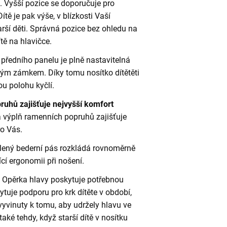
. Vyšší pozice se doporučuje pro
tě je pak výše, v blízkosti Vaší
arší děti. Správná pozice bez ohledu na
ítě na hlavičce.
 předního panelu je plně nastavitelná
vým zámkem. Díky tomu nosítko dítětěti
u polohu kyčlí.
uhů zajišťuje nejvyšší komfort
 výplň ramenních popruhů zajišťuje
ro Vás.
sílený bederní pás rozkládá rovnoměrně
cí ergonomii při nošení.
.
Opěrka hlavy poskytuje potřebnou
tuje podporu pro krk dítěte v období,
vyvinuty k tomu, aby udržely hlavu ve
také tehdy, když starší dítě v nosítku