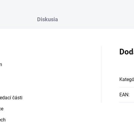
Diskusia
Dod
m
Kategó
EAN
:
sedací části
ce
ech