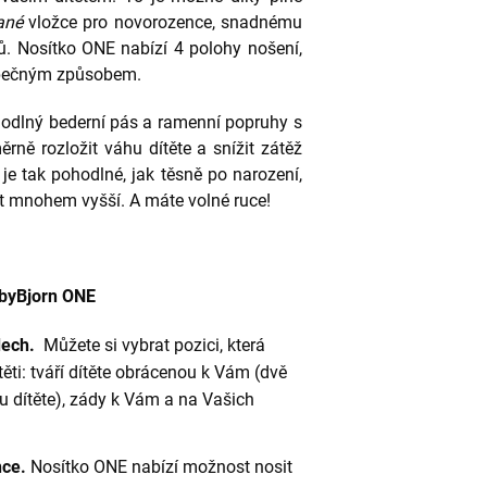
ané
vložce pro novorozence, snadnému
ů. Nosítko ONE nabízí 4 polohy nošení,
zpečným způsobem.
odlný bederní pás a ramenní popruhy s
ně rozložit váhu dítěte a snížit zátěž
 je tak pohodlné, jak těsně po narození,
ost mnohem vyšší. A máte volné ruce!
abyBjorn ONE
dech.
Můžete si vybrat pozici, která
ti: tváří dítěte obrácenou k Vám (dvě
u dítěte), zády k Vám a na Vašich
nce.
Nosítko ONE nabízí možnost nosit