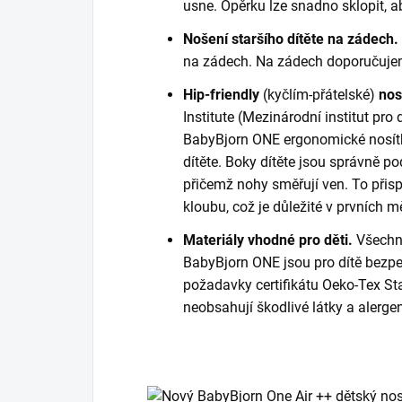
usne. Opěrku lze snadno sklopit, ab
Nošení staršího dítěte na zádech.
na zádech. Na zádech doporučujeme
Hip-friendly
(kyčlím-přátelské)
nos
Institute (Mezinárodní institut pro 
BabyBjorn ONE ergonomické nosítk
dítěte. Boky dítěte jsou správně p
přičemž nohy směřují ven. To přis
kloubu, což je důležité v prvních mě
Materiály vhodné pro děti.
Všechn
BabyBjorn ONE jsou pro dítě bezpe
požadavky certifikátu Oeko-Tex St
neobsahují škodlivé látky a alergen