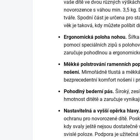
vaše dítě ve dvou různých výškách
novorozence s váhou min. 3,5 kg. Dí
tváře. Spodní část je určena pro st
věk je taková, kdy můžete políbit d
Ergonomická poloha nohou.
Šířka
pomocí speciálních zipů s poloho
zaručuje pohodlnou a ergonomicko
Měkké polstrování ramenních popr
nošení.
Mimořádně tlustá a měkká
bezprecedentní komfort nošení i p
Pohodlný bederní pás.
Široký, ze
hmotnost ditětě a zaručuje vynikají
Nastavitelná a vyšší opěrka hlavy
ochranu pro novorozené dítě. Posky
kdy svaly ještě nejsou dostatečně 
svislé poloze. Podpora je užitečná 