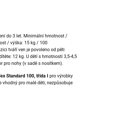
ení do 3 let. Minimální hmotnost /
st / výška: 15 kg / 100
ici tváří ven je povoleno od pěti
ěte: 12 kg. U dětí s hmotností 3,5-4,5
or pro nohy (v sadě s nosítkem).
x Standard 100, třída I
pro výrobky
l je vhodný pro malé děti, nezpůsobuje