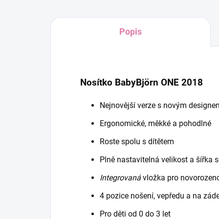
Popis
Nosítko BabyBjörn ONE 2018
Nejnovější verze s novým designe
Ergonomické, měkké a pohodlné
Roste spolu s dítětem
Plně nastavitelná velikost a šířka 
Integrovaná
vložka pro novorozen
4 pozice nošení, vepředu a na zád
Pro děti od 0 do 3 let