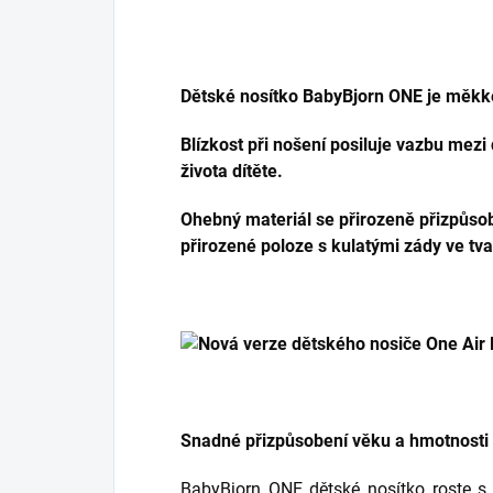
Dětské nosítko BabyBjorn ONE je měkk
Blízkost při nošení posiluje vazbu mezi
života dítěte.
Ohebný materiál se přirozeně přizpůsobu
přirozené poloze s kulatými zády ve tv
Snadné přizpůsobení věku a hmotnosti 
BabyBjorn ONE dětské nosítko roste s