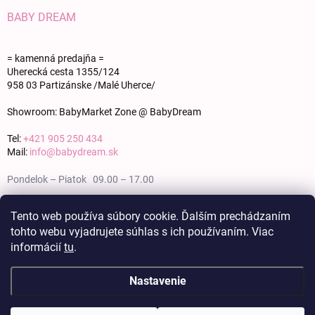
BABY DREAM
= kamenná predajňa =
Uherecká cesta 1355/124
958 03 Partizánske /Malé Uherce/
Showroom: BabyMarket Zone @ BabyDream
Tel:
+421 905 250 434
Mail:
info@babydream.sk
Pondelok – Piatok 09.00 – 17.00
Sobota 09.00 – 12.00
Tento web používa súbory cookie. Ďalším prechádzaním
tohto webu vyjadrujete súhlas s ich používaním. Viac
Nedeľa zatvorené
informácií
tu
.
Nastavenie
Copyright 2026
BABY DREAM
. Všetky práva vyhradené.
Upraviť nastavenie