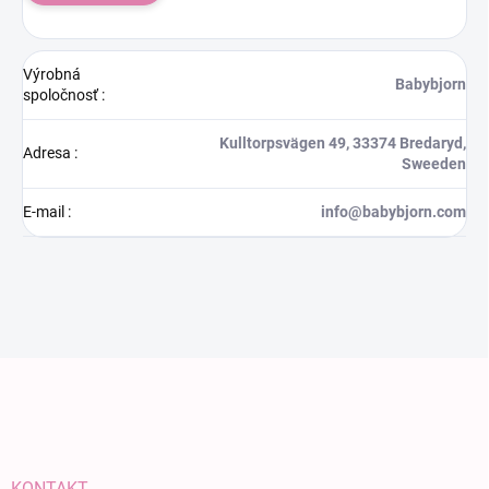
Výrobná
Babybjorn
spoločnosť
:
Kulltorpsvägen 49, 33374 Bredaryd,
Adresa
:
Sweeden
E-mail
:
info@babybjorn.com
Zápätie
KONTAKT