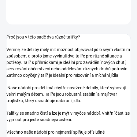
DETAILNÉ INFORMÁCIE
OPÝTAŤ SA
STRÁŽIŤ
Proč jsou v této sadě dva různé talířky?
Věříme, že děti by měly mít možnost objevovat jídlo svým vlastním
způsobem, a proto jsme vyvinuli dva talíře pro různé situace a
potřeby. Talíř s přihrádkami je ideální pro zavádění nových chutí,
servírování občerstvení nebo oddělování různých druhů potravin.
Zatímco obyčejný talíř je ideální pro mixování a míchání jídla.
Naše nádobí pro děti má chytře navržené detaily, které vyhovují
velmi malým dětem. Talíře jsou robustní, stabilní a mají tvar
trojlístku, který usnadňuje nabírání jídla.
Talířky se snadno čistí a lze je mýt v myčce nádobí. Vnitřní část lze
vyjmout pro ještě snadnější čištění.
Všechno naše nádobí pro nejmenší splňuje příslušné