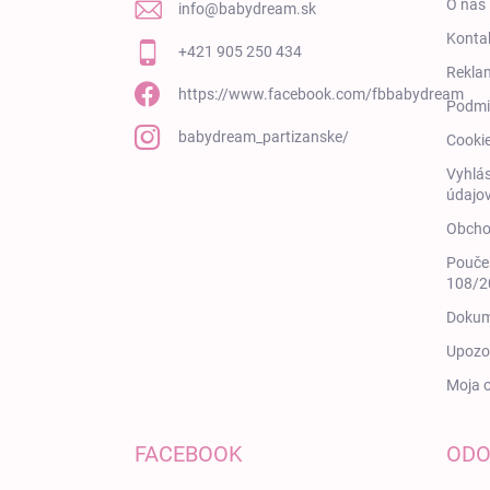
O nás
info
@
babydream.sk
Konta
+421 905 250 434
Rekla
https://www.facebook.com/fbbabydream
Podmi
babydream_partizanske/
Cooki
Vyhlás
údajov
Obcho
Poučen
108/20
Dokum
Upozor
Moja 
FACEBOOK
ODO