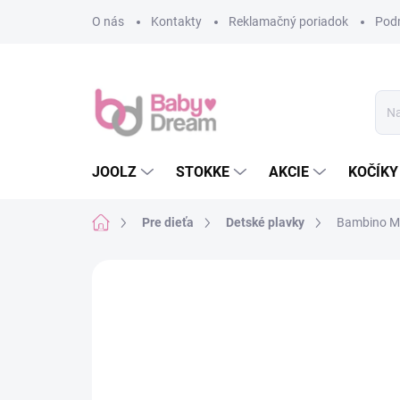
Prejsť na obsah
O nás
Kontakty
Reklamačný poriadok
Pod
JOOLZ
STOKKE
AKCIE
KOČÍKY
Domov
Pre dieťa
Detské plavky
Bambino Mio
Neohodnotené
Podrobnosti hodn