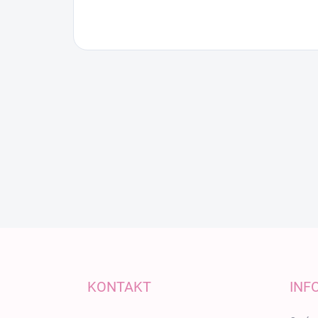
Zápätie
KONTAKT
INF