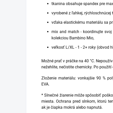
tkanina obsahuje spandex pre max
vyrobené z ľahkej, rýchloschnúcej 
vďaka elastickému materiálu sa pr
mix and match - koordinujte svoj
kolekciou Bambino Mio,
veľkosť L/XL - 1 - 2+ roky (obvod h
Možné prať v práčke na 40 °C. Nepoužívaj
nežehlite, nečistite chemicky. Po použití
Zloženie materiálu: vonkajšie 90 % po
EVA.
* Slnečné žiarenie môže spôsobiť poško
miesta. Ochrana pred slnkom, ktorú te
ak je čiapka mokrá alebo napnutá.