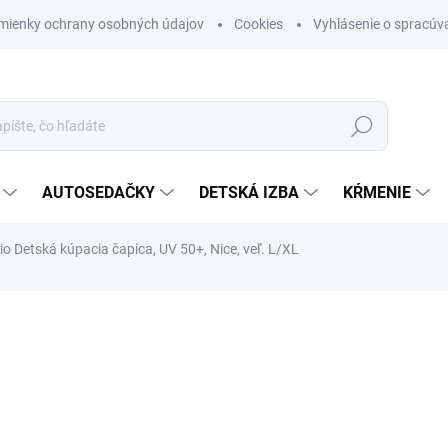
mienky ochrany osobných údajov
Cookies
Vyhlásenie o spracúva
Hľadať
AUTOSEDAČKY
DETSKÁ IZBA
KŔMENIE
 Detská kúpacia čapica, UV 50+, Nice, veľ. L/XL
otenia
ZNAČKA:
BAMBINO MIO
€11,90
Jednotková cena:
SKLADOM (DODANIE 3-6 D