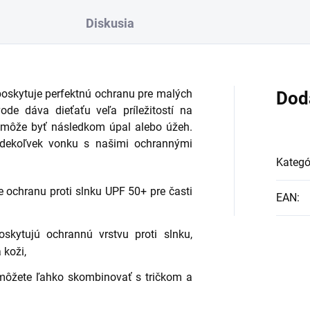
Diskusia
poskytuje perfektnú ochranu pre malých
Dod
ode dáva dieťaťu veľa príležitostí na
k môže byť následkom úpal alebo úžeh.
 kdekoľvek vonku s našimi ochrannými
Kategó
e ochranu proti slnku UPF 50+ pre časti
EAN
:
oskytujú ochrannú vrstvu proti slnku,
koži,
môžete ľahko skombinovať s tričkom a