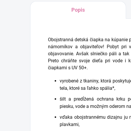
Popis
Obojstranná detská čiapka na kúpanie 
námorníkov a objaviteľov! Pobyt pri v
objavovanie. Avšak slniečko páli a ta
Preto chráňte svoje dieťa pri vode i
čiapkami s UV 50+.
vyrobené z tkaniny, ktorá poskytuj
tela, ktoré sa ľahko spália*,
šilt a predĺžená ochrana krku p
piesku, vode a možným oderom na 
vďaka obojstrannému dizajnu ju 
plavkami,