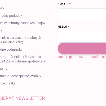
E-MAIL
kty
mačný poriadok
enky ochrany osobných údajov
HESLO
es
enie o spracúvaní osobných
 (sociálne siete)
dné podmienky
ie podľa Prílohy č.3 Zákona
Nová registrácia
Zabudnuté hesl
24 Z.z. o ochrane spotrebiteľa
enty
nenie - nebezpečné výrobky
objednávka
BERAŤ NEWSLETTER