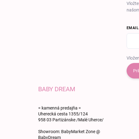
Vložte
našom
EMAIL
Vložen
Pri
BABY DREAM
= kamenná predajňa =
Uherecká cesta 1355/124
958 03 Partizánske /Malé Uherce/
Showroom: BabyMarket Zone @
BabyDream