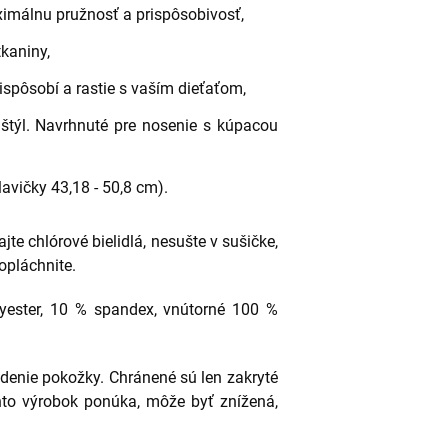
imálnu pružnosť a prispôsobivosť,
tkaniny,
ispôsobí a rastie s vaším dieťaťom,
 štýl. Navrhnuté pre nosenie s kúpacou
lavičky 43,18 - 50,8 cm).
te chlórové bielidlá, nesušte v sušičke,
 opláchnite.
lyester, 10 % spandex, vnútorné 100 %
denie pokožky. Chránené sú len zakryté
nto výrobok ponúka, môže byť znížená,