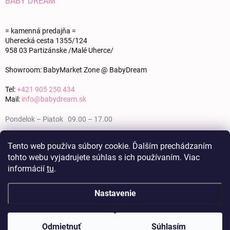
BABY DREAM
= kamenná predajňa =
Uherecká cesta 1355/124
958 03 Partizánske /Malé Uherce/
Showroom: BabyMarket Zone @ BabyDream
Tel:
+421 905 250 434
Mail:
info@babydream.sk
Pondelok – Piatok 09.00 – 17.00
Sobota 09.00 – 12.00
Tento web používa súbory cookie. Ďalším prechádzaním
tohto webu vyjadrujete súhlas s ich používaním. Viac
Nedeľa zatvorené
informácií
tu
.
Nastavenie
Copyright 2026
BABY DREAM
. Všetky práva vyhradené.
Upraviť nastavenie
cookies
Odmietnuť
Súhlasím