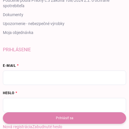
Poučenie podľa Prílohy č.3 Zákona 108/2024 Z.z. o ochrane
spotrebiteľa
Dokumenty
Upozornenie - nebezpečné výrobky
Moja objednávka
PRIHLÁSENIE
E-MAIL
HESLO
Prihlásiť sa
Nová registrácia
Zabudnuté heslo