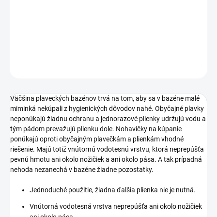
−
+
Pridať do košíka
DETAILNÉ INFORMÁCIE
OPÝTAŤ SA
STRÁŽIŤ
Väčšina plaveckých bazénov trvá na tom, aby sa v bazéne malé
miminká nekúpali z hygienických dôvodov nahé. Obyčajné plavky
neponúkajú žiadnu ochranu a jednorazové plienky udržujú vodu a
tým pádom prevažujú plienku dole. Nohavičky na kúpanie
ponúkajú oproti obyčajným plavečkám a plienkám vhodné
riešenie. Majú totiž vnútornú vodotesnú vrstvu, ktorá neprepúšťa
pevnú hmotu ani okolo nožičiek a ani okolo pása. A tak prípadná
nehoda nezanechá v bazéne žiadne pozostatky.
Jednoduché použitie, žiadna ďalšia plienka nie je nutná.
Vnútorná vodotesná vrstva neprepúšťa ani okolo nožičiek