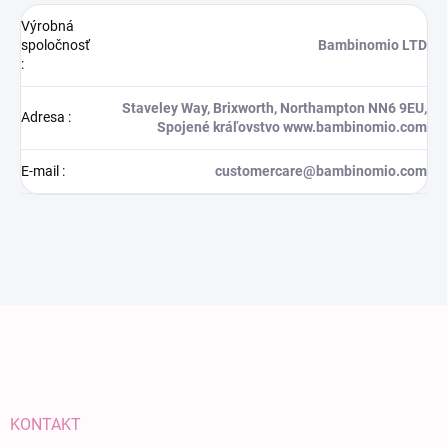
Výrobná
spoločnosť
Bambinomio LTD
:
Staveley Way, Brixworth, Northampton NN6 9EU,
Adresa
:
Spojené kráľovstvo www.bambinomio.com
E-mail
:
customercare@bambinomio.com
Zápätie
KONTAKT