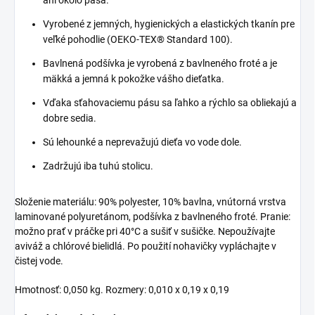
ani okolo pása.
Vyrobené z jemných, hygienických a elastických tkanín pre
veľké pohodlie (OEKO-TEX® Standard 100).
Bavlnená podšívka je vyrobená z bavlneného froté a je
mäkká a jemná k pokožke vášho dieťatka.
Vďaka sťahovaciemu pásu sa ľahko a rýchlo sa obliekajú a
dobre sedia.
Sú lehounké a neprevažujú dieťa vo vode dole.
Zadržujú iba tuhú stolicu.
Složenie materiálu: 90% polyester, 10% bavlna, vnútorná vrstva
laminované polyuretánom, podšívka z bavlneného froté. Pranie:
možno prať v práčke pri 40°C a sušiť v sušičke. Nepoužívajte
aviváž a chlórové bielidlá. Po použití nohavičky vypláchajte v
čistej vode.
Hmotnosť: 0,050 kg. Rozmery: 0,010 x 0,19 x 0,19