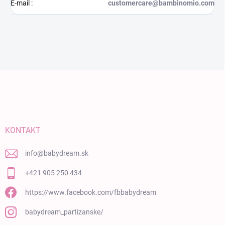
E-mail
:
customercare@bambinomio.com
Zápätie
KONTAKT
info
@
babydream.sk
+421 905 250 434
https://www.facebook.com/fbbabydream
babydream_partizanske/