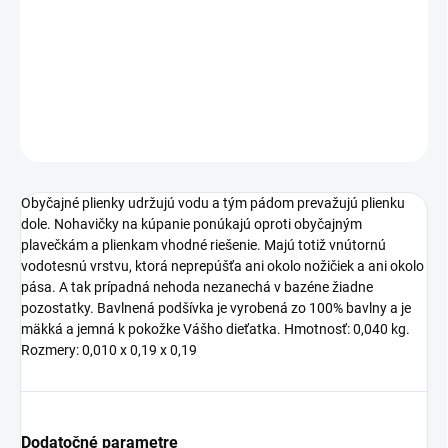
−
+
Pridať do košíka
DETAILNÉ INFORMÁCIE
OPÝTAŤ SA
STRÁŽIŤ
Obyčajné plienky udržujú vodu a tým pádom prevažujú plienku
dole. Nohavičky na kúpanie ponúkajú oproti obyčajným
plavečkám a plienkam vhodné riešenie. Majú totiž vnútornú
vodotesnú vrstvu, ktorá neprepúšťa ani okolo nožičiek a ani okolo
pása. A tak prípadná nehoda nezanechá v bazéne žiadne
pozostatky. Bavlnená podšívka je vyrobená zo 100% bavlny a je
mäkká a jemná k pokožke Vášho dieťatka. Hmotnosť: 0,040 kg.
Rozmery: 0,010 x 0,19 x 0,19
Dodatočné parametre