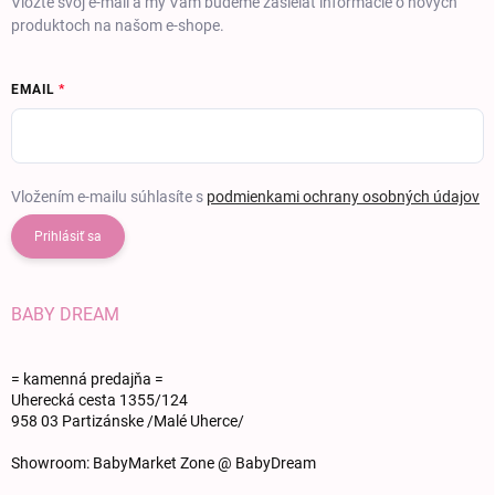
Vložte svoj e-mail a my Vám budeme zasielať informácie o nových
produktoch na našom e-shope.
EMAIL
Vložením e-mailu súhlasíte s
podmienkami ochrany osobných údajov
Prihlásiť sa
BABY DREAM
= kamenná predajňa =
Uherecká cesta 1355/124
958 03 Partizánske /Malé Uherce/
Showroom: BabyMarket Zone @ BabyDream