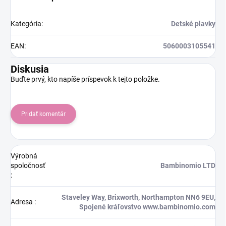
Kategória
:
Detské plavky
EAN
:
5060003105541
Diskusia
Buďte prvý, kto napíše príspevok k tejto položke.
Pridať komentár
Výrobná
spoločnosť
Bambinomio LTD
:
Staveley Way, Brixworth, Northampton NN6 9EU,
Adresa
:
Spojené kráľovstvo www.bambinomio.com