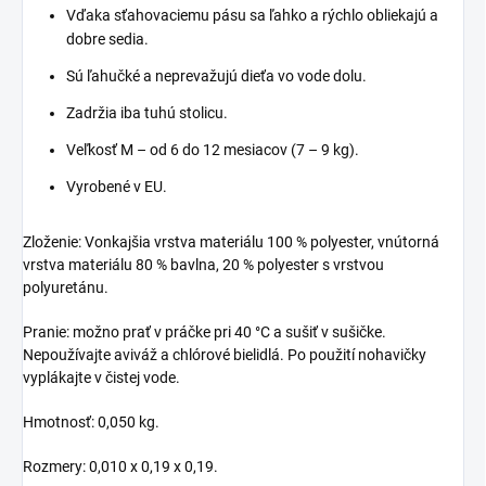
Vďaka sťahovaciemu pásu sa ľahko a rýchlo obliekajú a
dobre sedia.
Sú ľahučké a neprevažujú dieťa vo vode dolu.
Zadržia iba tuhú stolicu.
Veľkosť M – od 6 do 12 mesiacov (7 – 9 kg).
Vyrobené v EU.
Zloženie: Vonkajšia vrstva materiálu 100 % polyester, vnútorná
vrstva materiálu 80 % bavlna, 20 % polyester s vrstvou
polyuretánu.
Pranie: možno prať v práčke pri 40 °C a sušiť v sušičke.
Nepoužívajte aviváž a chlórové bielidlá. Po použití nohavičky
vyplákajte v čistej vode.
Hmotnosť: 0,050 kg.
Rozmery: 0,010 x 0,19 x 0,19.