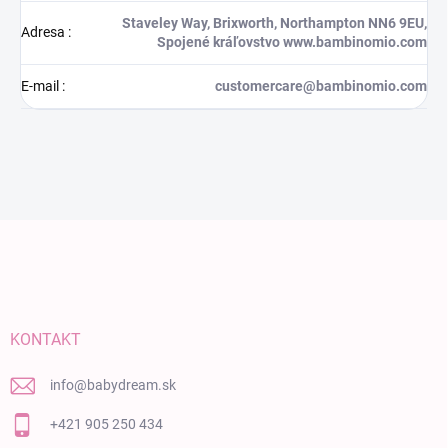
Staveley Way, Brixworth, Northampton NN6 9EU,
Adresa
:
Spojené kráľovstvo www.bambinomio.com
E-mail
:
customercare@bambinomio.com
Zápätie
KONTAKT
info
@
babydream.sk
+421 905 250 434