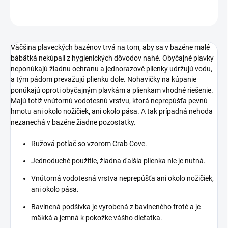
OPÝTAŤ SA
STRÁŽIŤ
Väčšina plaveckých bazénov trvá na tom, aby sa v bazéne malé
bábätká nekúpali z hygienických dôvodov nahé. Obyčajné plavky
neponúkajú žiadnu ochranu a jednorazové plienky udržujú vodu,
a tým pádom prevažujú plienku dole. Nohavičky na kúpanie
ponúkajú oproti obyčajným plavkám a plienkam vhodné riešenie.
Majú totiž vnútornú vodotesnú vrstvu, ktorá neprepúšťa pevnú
hmotu ani okolo nožičiek, ani okolo pása. A tak prípadná nehoda
nezanechá v bazéne žiadne pozostatky.
Ružová potlač so vzorom Crab Cove.
Jednoduché použitie, žiadna ďalšia plienka nie je nutná.
Vnútorná vodotesná vrstva neprepúšťa ani okolo nožičiek,
ani okolo pása.
Bavlnená podšívka je vyrobená z bavlneného froté a je
mäkká a jemná k pokožke vášho dieťatka.