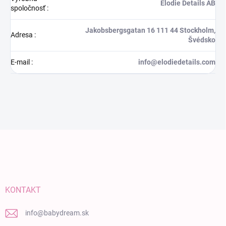
Elodie Details AB
spoločnosť
:
Jakobsbergsgatan 16 111 44 Stockholm,
Adresa
:
Švédsko
E-mail
:
info@elodiedetails.com
Zápätie
KONTAKT
info
@
babydream.sk