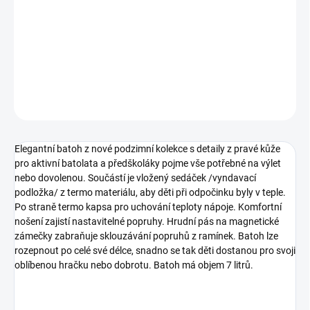
−
+
Pridať do košíka
Batoh pro batolata a aktivní předškoláky.
DETAILNÉ INFORMÁCIE
OPÝTAŤ SA
STRÁŽIŤ
Elegantní batoh z nové podzimní kolekce s detaily z pravé kůže
pro aktivní batolata a předškoláky pojme vše potřebné na výlet
nebo dovolenou. Součástí je vložený sedáček /vyndavací
podložka/ z termo materiálu, aby děti při odpočinku byly v teple.
Po straně termo kapsa pro uchování teploty nápoje. Komfortní
nošení zajistí nastavitelné popruhy. Hrudní pás na magnetické
zámečky zabraňuje sklouzávání popruhů z ramínek. Batoh lze
rozepnout po celé své délce, snadno se tak děti dostanou pro svoji
oblíbenou hračku nebo dobrotu. Batoh má objem 7 litrů.