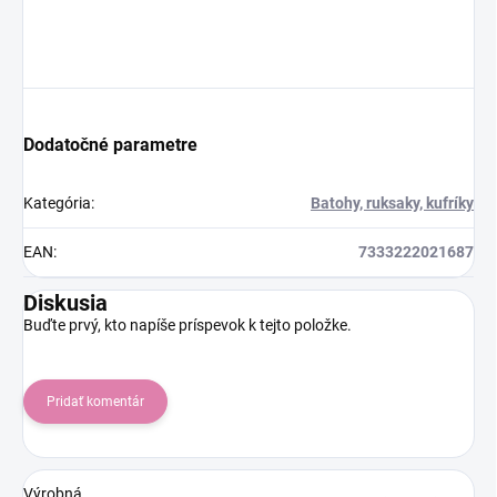
Dodatočné parametre
Kategória
:
Batohy, ruksaky, kufríky
EAN
:
7333222021687
Diskusia
Buďte prvý, kto napíše príspevok k tejto položke.
Pridať komentár
Výrobná