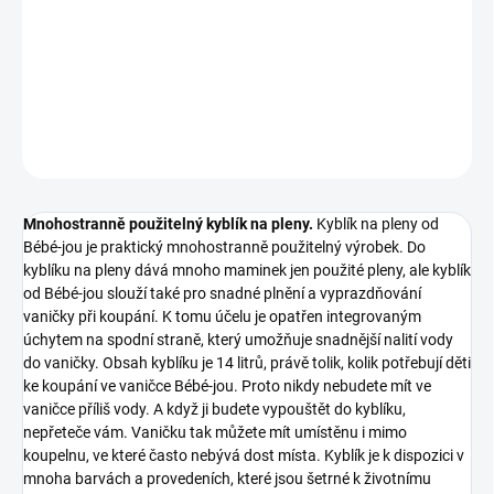
−
+
Pridať do košíka
DETAILNÉ INFORMÁCIE
OPÝTAŤ SA
STRÁŽIŤ
Mnohostranně použitelný kyblík na pleny.
Kyblík na pleny od
Bébé-jou je praktický mnohostranně použitelný výrobek. Do
kyblíku na pleny dává mnoho maminek jen použité pleny, ale kyblík
od Bébé-jou slouží také pro snadné plnění a vyprazdňování
vaničky při koupání. K tomu účelu je opatřen integrovaným
úchytem na spodní straně, který umožňuje snadnější nalití vody
do vaničky. Obsah kyblíku je 14 litrů, právě tolik, kolik potřebují děti
ke koupání ve vaničce Bébé-jou. Proto nikdy nebudete mít ve
vaničce příliš vody. A když ji budete vypouštět do kyblíku,
nepřeteče vám. Vaničku tak můžete mít umístěnu i mimo
koupelnu, ve které často nebývá dost místa. Kyblík je k dispozici v
mnoha barvách a provedeních, které jsou šetrné k životnímu