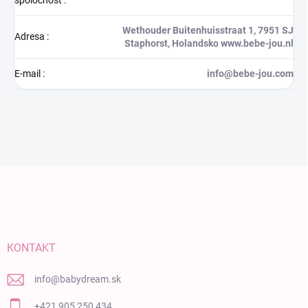
spoločnosť
:
Wethouder Buitenhuisstraat 1, 7951 SJ
Adresa
:
Staphorst, Holandsko www.bebe-jou.nl
E-mail
:
info@bebe-jou.com
Zápätie
KONTAKT
info
@
babydream.sk
+421 905 250 434