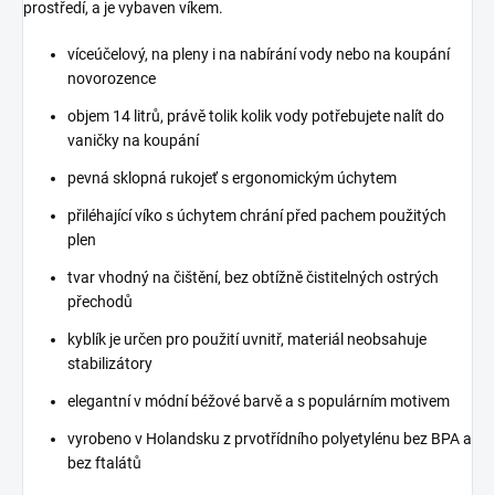
prostředí, a je vybaven víkem.
víceúčelový, na pleny i na nabírání vody nebo na koupání
novorozence
objem 14 litrů, právě tolik kolik vody potřebujete nalít do
vaničky na koupání
pevná sklopná rukojeť s ergonomickým úchytem
přiléhající víko s úchytem chrání před pachem použitých
plen
tvar vhodný na čištění, bez obtížně čistitelných ostrých
přechodů
kyblík je určen pro použití uvnitř, materiál neobsahuje
stabilizátory
elegantní v módní béžové barvě a s populárním motivem
vyrobeno v Holandsku z prvotřídního polyetylénu bez BPA a
bez ftalátů