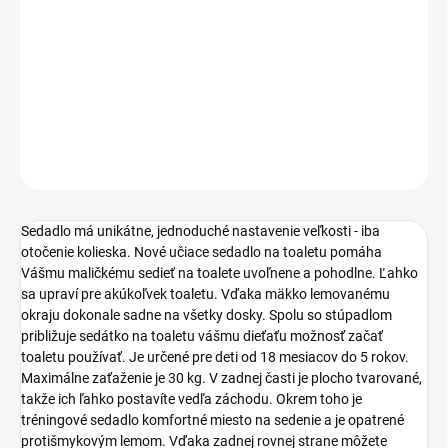
−
+
Pridať do košíka
DETAILNÉ INFORMÁCIE
OPÝTAŤ SA
STRÁŽIŤ
Sedadlo má unikátne, jednoduché nastavenie veľkosti - iba
otočenie kolieska. Nové učiace sedadlo na toaletu pomáha
Vášmu maličkému sedieť na toalete uvoľnene a pohodlne. Ľahko
sa upraví pre akúkoľvek toaletu. Vďaka mäkko lemovanému
okraju dokonale sadne na všetky dosky. Spolu so stúpadlom
približuje sedátko na toaletu vášmu dieťaťu možnosť začať
toaletu používať. Je určené pre deti od 18 mesiacov do 5 rokov.
Maximálne zaťaženie je 30 kg. V zadnej časti je plocho tvarované,
takže ich ľahko postavíte vedľa záchodu. Okrem toho je
tréningové sedadlo komfortné miesto na sedenie a je opatrené
protišmykovým lemom. Vďaka zadnej rovnej strane môžete