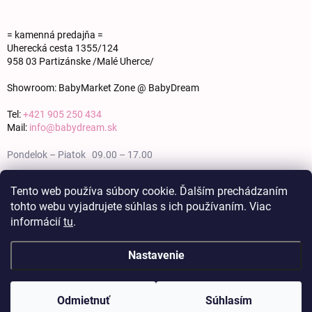
= kamenná predajňa =
Uherecká cesta 1355/124
958 03 Partizánske /Malé Uherce/
Showroom: BabyMarket Zone @ BabyDream
Tel:
+421 905 250 434
Mail:
info@babydream.sk
Pondelok – Piatok 09.00 – 17.00
Sobota 09.00 – 12.00
Tento web používa súbory cookie. Ďalším prechádzaním
tohto webu vyjadrujete súhlas s ich používaním. Viac
Nedeľa zatvorené
informácií
tu
.
Nastavenie
Copyright 2026
BABY DREAM
. Všetky práva vyhradené.
Upraviť nastavenie
cookies
Odmietnuť
Súhlasím