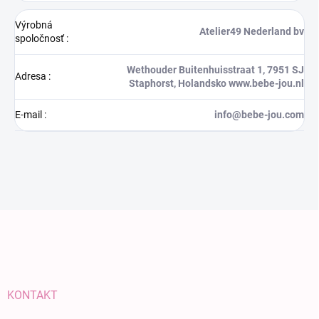
Výrobná
Atelier49 Nederland bv
spoločnosť
:
Wethouder Buitenhuisstraat 1, 7951 SJ
Adresa
:
Staphorst, Holandsko www.bebe-jou.nl
E-mail
:
info@bebe-jou.com
Zápätie
KONTAKT