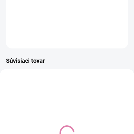
−
+
Pridať do košíka
DETAILNÉ INFORMÁCIE
OPÝTAŤ SA
STRÁŽIŤ
Súvisiaci tovar
Nuna PIPA™ next caviar
Autosedačka XM Plus i-
Size bundle, Ivory Beige
Do košíka