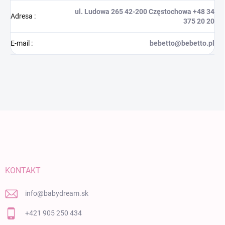
ul. Ludowa 265 42-200 Częstochowa +48 34
Adresa
:
375 20 20
E-mail
:
bebetto@bebetto.pl
Zápätie
KONTAKT
info
@
babydream.sk
+421 905 250 434