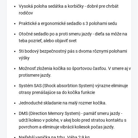
Vysoká poloha sedátka a korbičky - dobré pre chrbát
rodičov
Praktické a ergonomické sedadlo s 3 polohami sedu
Otočné sedadlo po a proti smeru jazdy - dieťa sa môže na
teba pozrieť, alebo objaviť svet
5ti bodový bezpečnostný pás s dvoma rôznymi polohami
výšky
Možnosť zloženia kočíka so športovou časťou. V smere aj v
protismere jazdy.
Systém SAS (Shock absorbtion System) výrazne eliminuje
otrasy prenášajúce sa do kočíka funkcie
Jednoduché skladanie na malý rozmer kočíka.
DMS (Direction Memory System) - pamäť smeru jazdy -
udrží koleso v polohe, v akej bolo pred stratou kontaktu s
povrchom a eliminuje vibrácii koliesok počas jazdy.
Najľahší vanička na trhu. Váha 2,9 kg.