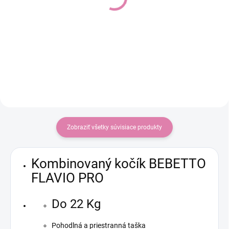
základna FamilyFix S
Do košíka
Do košíka
€215
€278,63
Zobraziť všetky súvisiace produkty
Kombinovaný kočík BEBETTO
FLAVIO PRO
Do 22 Kg
Pohodlná a priestranná taška