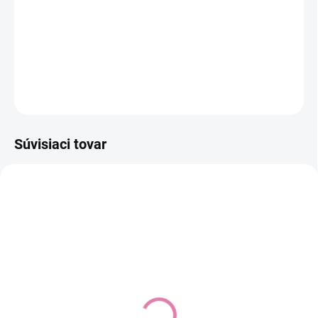
−
+
Pridať do košíka
DETAILNÉ INFORMÁCIE
OPÝTAŤ SA
STRÁŽIŤ
Súvisiaci tovar
AKCIA
MAXI-COSI AKCIA
Autosedačka XM Plus i-
Pebble S autosedačka
Size bundle, Ivory Beige
Tonal Graphite +