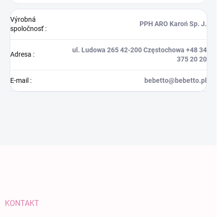
Výrobná
PPH ARO Karoń Sp. J.
spoločnosť
:
ul. Ludowa 265 42-200 Częstochowa +48 34
Adresa
:
375 20 20
E-mail
:
bebetto@bebetto.pl
Zápätie
KONTAKT