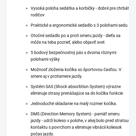
Vysoká poloha sedátka a korbičky - dobré pre chrbát
rodičov
Praktické a ergonomické sedadlo s 3 polohami sedu
Otočné sedadlo po a proti smeru jazdy - dieťa sa
môže na teba pozrieť, alebo objaviť svet
5 bodový bezpečnostný pás s dvoma rôznymi
polohami výšky
Možnosť zloženia kočíka so športovou časťou. V
smere aj v protismere jazdy.
Systém SAS (Shock absorbtion System) výrazne
eliminuje otrasy prenášajúce sa do kočíka funkcie
Jednoduché skladanie na malý rozmer kočíka.
DMS (Direction Memory System) - pamäť smeru
jazdy - udrží koleso v polohe, v akej bolo pred stratou
kontaktu s povrchom a eliminuje vibrácii koliesok
počas jazdy.