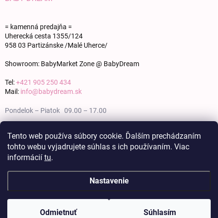
= kamenná predajňa =
Uherecká cesta 1355/124
958 03 Partizánske /Malé Uherce/
Showroom: BabyMarket Zone @ BabyDream
Tel:
+421 905 250 434
Mail:
info@babydream.sk
Pondelok – Piatok 09.00 – 17.00
Sobota 09.00 – 12.00
Tento web používa súbory cookie. Ďalším prechádzaním
tohto webu vyjadrujete súhlas s ich používaním. Viac
Nedeľa zatvorené
informácií
tu
.
Nastavenie
Copyright 2026
BABY DREAM
. Všetky práva vyhradené.
Upraviť nastavenie
cookies
Odmietnuť
Súhlasím