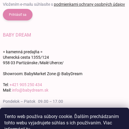
Vložením e-mailu súhlasíte s
podmienkami ochrany osobných údajov
Prihlásiť sa
BABY DREAM
= kamenná predajňa =
Uherecká cesta 1355/124
958 03 Partizánske /Malé Uherce/
Showroom: BabyMarket Zone @ BabyDream
Tel:
+421 905 250 434
Mail:
info@babydream.sk
Pondelok – Piatok 09.00 – 17.00
Sobota 09.00 – 12.00
Tento web používa súbory cookie. Ďalším prechádzaním
tohto webu vyjadrujete súhlas s ich používaním. Viac
Nedeľa zatvorené