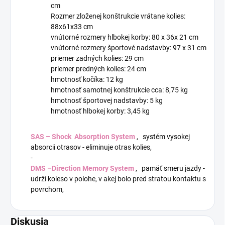
cm
Rozmer zloženej konštrukcie vrátane kolies:
88x61x33 cm
vnútorné rozmery hlbokej korby: 80 x 36x 21 cm
vnútorné rozmery športové nadstavby: 97 x 31 cm
priemer zadných kolies: 29 cm
priemer predných kolies: 24 cm
hmotnosť kočíka: 12 kg
hmotnosť samotnej konštrukcie cca: 8,75 kg
hmotnosť športovej nadstavby: 5 kg
hmotnosť hlbokej korby: 3,45 kg
SAS – Shock Absorption System
, systém vysokej
absorcii otrasov - eliminuje otras kolies,
-
DMS –Direction Memory System
, pamäť smeru jazdy -
udrží koleso v polohe, v akej bolo pred stratou kontaktu s
povrchom,
Diskusia