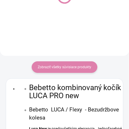
Safe Core + Baby-Safe
Do košíka
Core Base, Chai
Do košíka
€145
€204,90
Zobraziť všetky súvisiace produkty
Bebetto kombinovaný kočík
LUCA PRO new
Bebetto LUCA / Flexy - Bezudržbove
kolesa
Luca New
je predovšetkým elegancia. Jednofarebné