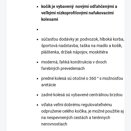
kočík je vybavený novými odľahčenými a
veľkými nízkoprofilovými nafukovacími
kolesami
súčasťou dodávky je: podvozok, hlboká korba,
športová nadstavba, taška na madlo a košík,
pláštenka, držiak nápojov, moskitiéra
moderná, ľahká konštrukcia v dvoch
farebných prevedeniach
predné kolesá sú otočné o 360 ° s možnosťou
aretácie
zadné kolesá sú vybavené centrálnou brzdou
vďaka veľmi dobrému regulovateľnému
odpruženie celého kočíka, je možné použitie aj
na nespevnených cestách a terénnych
nerovnostiach