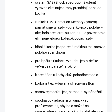
systém SAS (Shock absorbtion System)
výrazne eliminuje otrasy prenášajúce sa do
kočíka
funkcie DMS (Direction Memory System) -
pamäť smeru jazdy - udrží koleso v polohe, v
akej bolo pred stratou kontaktu s povrchom a
eliminuje vibrácii koliesok počas jazdy
hlboká korba je opatrená mäkkou matracov s
polohovacím dnom
pre lepšiu cirkuláciu vzduchu je v strieške
veľkej uzatvárateľnej okno
k prenášaniu korby slúži pohodlné madlo
korba je tiež vybavená slnečným šiltom
samozrejmosťou je aj samostatný nánožník
spodná odkladacia lišty vaničky sú
profilované tak, aby bolo možné sa
samostatne stojaci vaničkou hojdať alebo ju