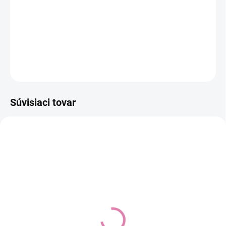
−
+
Pridať do košíka
DETAILNÉ INFORMÁCIE
OPÝTAŤ SA
STRÁŽIŤ
Súvisiaci tovar
AKCIA
Autosedačka XM Plus i-
BRITAX RÖMER
Size, Ivory Beige
Autosedačka set Baby-