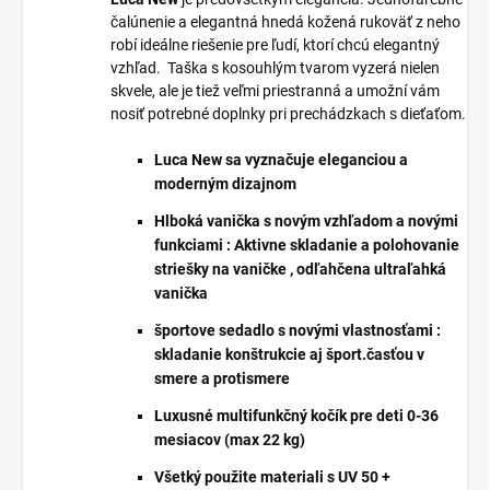
čalúnenie a elegantná hnedá kožená rukoväť z neho
robí ideálne riešenie pre ľudí, ktorí chcú elegantný
vzhľad. Taška s kosouhlým tvarom vyzerá nielen
skvele, ale je tiež veľmi priestranná a umožní vám
nosiť potrebné doplnky pri prechádzkach s dieťaťom.
Luca New sa vyznačuje eleganciou a
moderným dizajnom
Hlboká vanička s novým vzhľadom a novými
funkciami : Aktivne skladanie a polohovanie
striešky na vaničke , odľahčena ultraľahká
vanička
športove sedadlo s novými vlastnosťami :
skladanie konštrukcie aj šport.časťou v
smere a protismere
Luxusné multifunkčný kočík pre deti 0-36
mesiacov (max 22 kg)
Všetký použite materiali s UV 50 +