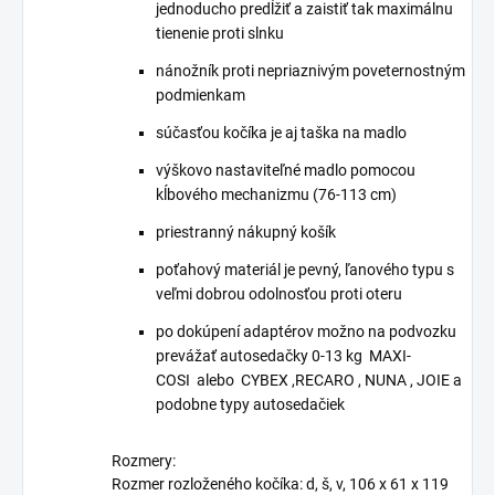
jednoducho predĺžiť a zaistiť tak maximálnu
tienenie proti slnku
nánožník proti nepriaznivým poveternostným
podmienkam
súčasťou kočíka je aj taška na madlo
výškovo nastaviteľné madlo pomocou
kĺbového mechanizmu (76-113 cm)
priestranný nákupný košík
poťahový materiál je pevný, ľanového typu s
veľmi dobrou odolnosťou proti oteru
po dokúpení adaptérov možno na podvozku
prevážať autosedačky 0-13 kg
MAXI-
COSI alebo CYBEX ,RECARO , NUNA , JOIE a
podobne typy autosedačiek
Rozmery:
Rozmer rozloženého kočíka: d, š, v, 106 x 61 x 119