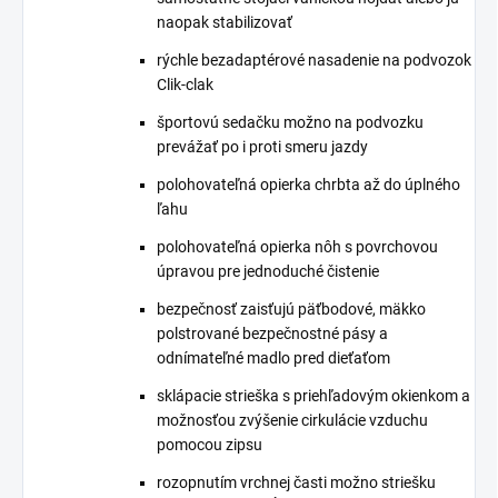
naopak stabilizovať
rýchle bezadaptérové nasadenie na podvozok
Clik-clak
športovú sedačku možno na podvozku
prevážať po i proti smeru jazdy
polohovateľná opierka chrbta až do úplného
ľahu
polohovateľná opierka nôh s povrchovou
úpravou pre jednoduché čistenie
bezpečnosť zaisťujú päťbodové, mäkko
polstrované bezpečnostné pásy a
odnímateľné madlo pred dieťaťom
sklápacie strieška s priehľadovým okienkom a
možnosťou zvýšenie cirkulácie vzduchu
pomocou zipsu
rozopnutím vrchnej časti možno striešku