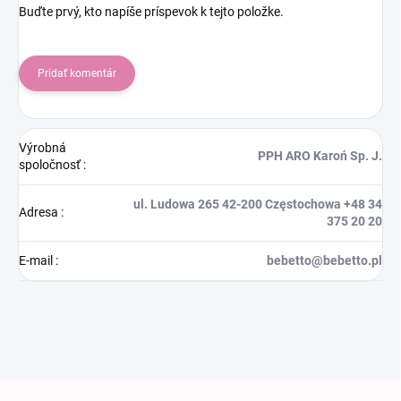
Buďte prvý, kto napíše príspevok k tejto položke.
Pridať komentár
Výrobná
PPH ARO Karoń Sp. J.
spoločnosť
:
ul. Ludowa 265 42-200 Częstochowa +48 34
Adresa
:
375 20 20
E-mail
:
bebetto@bebetto.pl
Zápätie