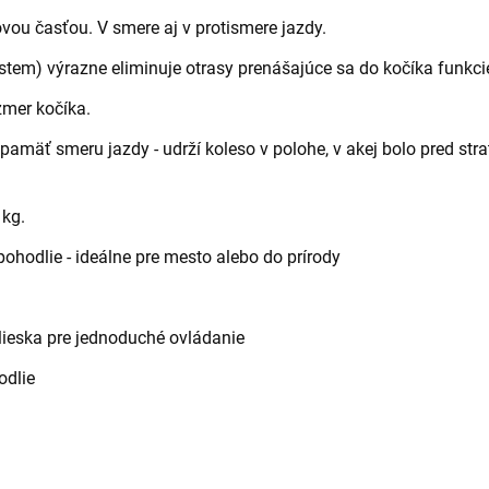
vou časťou. V smere aj v protismere jazdy.
tem) výrazne eliminuje otrasy prenášajúce sa do kočíka funkci
mer kočíka.
amäť smeru jazdy - udrží koleso v polohe, v akej bolo pred str
 kg.
pohodlie - ideálne pre mesto alebo do prírody
ieska pre jednoduché ovládanie
odlie