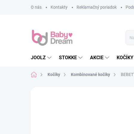
Prejsť na obsah
O nás
Kontakty
Reklamačný poriadok
Pod
JOOLZ
STOKKE
AKCIE
KOČÍKY
Domov
Kočíky
Kombinované kočíky
BEBETT
Neohodnotené
Podrobnosti hodn