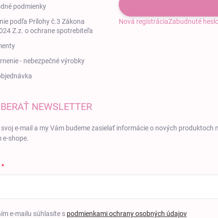
dné podmienky
ie podľa Prílohy č.3 Zákona
Nová registrácia
Zabudnuté hesl
24 Z.z. o ochrane spotrebiteľa
enty
nenie - nebezpečné výrobky
objednávka
BERAŤ NEWSLETTER
 svoj e-mail a my Vám budeme zasielať informácie o nových produktoch 
 e-shope.
ím e-mailu súhlasíte s
podmienkami ochrany osobných údajov