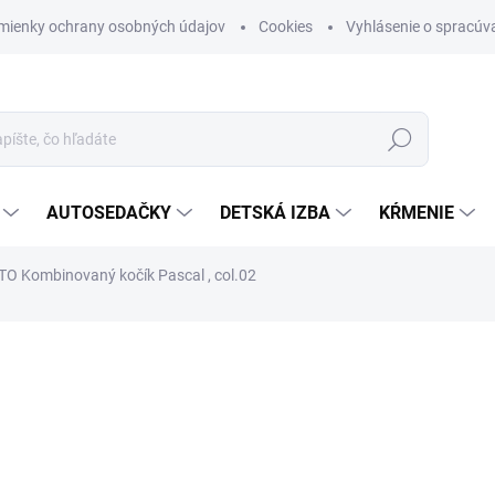
mienky ochrany osobných údajov
Cookies
Vyhlásenie o spracúva
Hľadať
AUTOSEDAČKY
DETSKÁ IZBA
KŔMENIE
O Kombinovaný kočík Pascal , col.02
otenia
ZNAČKA:
BEBETTO
€559
Jednotková cena:
NA OBJEDNÁVKU