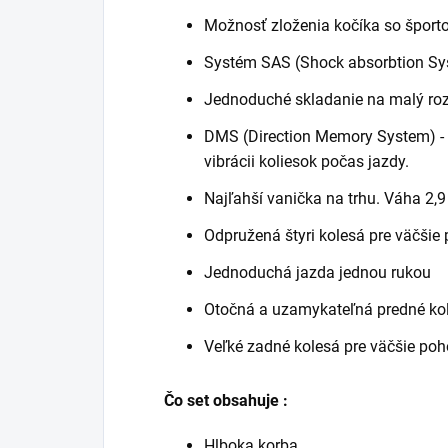
Možnosť zloženia kočíka so športo
Systém SAS (Shock absorbtion Sys
Jednoduché skladanie na malý roz
DMS (Direction Memory System) - p
vibrácii koliesok počas jazdy.
Najľahší vanička na trhu. Váha 2,9
Odpružená štyri kolesá pre väčšie 
Jednoduchá jazda jednou rukou
Otočná a uzamykateľná predné kol
Veľké zadné kolesá pre väčšie poh
Čo set obsahuje :
Hlboka korba