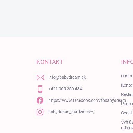
Zápätie
KONTAKT
INF
O nás
info
@
babydream.sk
Konta
+421 905 250 434
Rekla
https://www.facebook.com/fbbabydream
Podmi
babydream_partizanske/
Cooki
Vyhlás
údajov