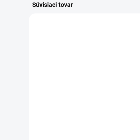
Súvisiaci tovar
BRITAX RÖMER
Bab
Autosedačka Baby-Safe
Siz
Pro Vario Base 5Z Bundle
Ho
Lux, Onyx Black
202
Do košíka
Do
€689
€2