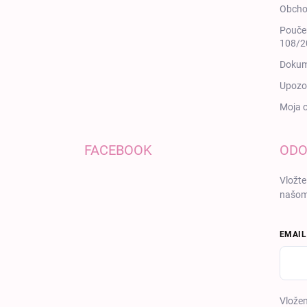
Obcho
Poučen
108/20
Dokum
Upozor
Moja 
FACEBOOK
ODO
Vložte
našom
EMAIL
Vložen