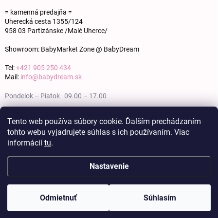
= kamenná predajňa =
Uherecká cesta 1355/124
958 03 Partizánske /Malé Uherce/
Showroom: BabyMarket Zone @ BabyDream
Tel:
+421 905 250 434
Mail:
info@babydream.sk
Pondelok – Piatok 09.00 – 17.00
Sobota 09.00 – 12.00
Tento web používa súbory cookie. Ďalším prechádzaním
tohto webu vyjadrujete súhlas s ich používaním. Viac
Nedeľa zatvorené
informácií
tu
.
Nastavenie
Copyright 2026
BABY DREAM
. Všetky práva vyhradené.
Upraviť nastavenie
cookies
Odmietnuť
Súhlasím
Vytvoril Shoptet