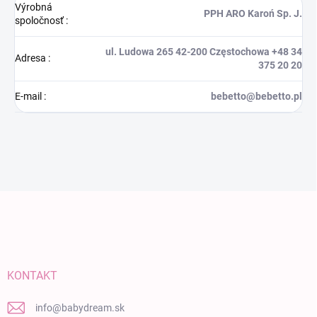
Výrobná
PPH ARO Karoń Sp. J.
spoločnosť
:
ul. Ludowa 265 42-200 Częstochowa +48 34
Adresa
:
375 20 20
E-mail
:
bebetto@bebetto.pl
Zápätie
KONTAKT
info
@
babydream.sk