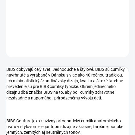
−
+
Pridať do košíka
DETAILNÉ INFORMÁCIE
OPÝTAŤ SA
STRÁŽIŤ
BIBS dobývajú celý svet. Jednoduché a štýlové. BIBS sú cumlíky
navrhnuté a vyrábané v Dánsku s viac ako 40 ročnou tradíciou.
Ich minimalistický škandinávsky dizajn, kvalita a široké farebné
prevedenie sú pre BIBS cumlíky typické. Okrem jedinečného
dizajnu dbá značka BIBS na to, aby boli cumlíky zdravotne
nezávadné a napomáhali prirodzenému vývoju detí.
BIBS Couture je exkluzívny ortodontický cumlík anatomického
tvaru v štýlovom elegantnom dizajne v krásnej farebnej ponuke
jemných, zemitých aj neutrálnych tónov.