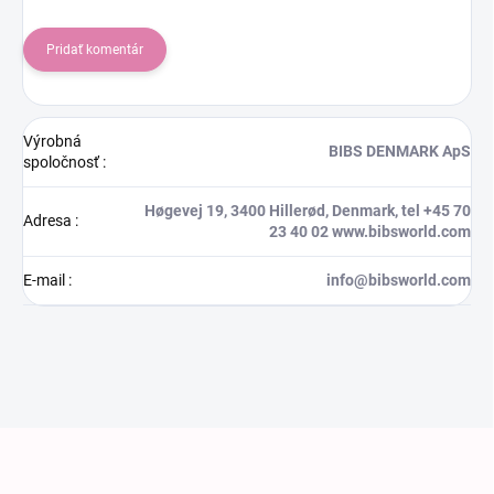
Pridať komentár
Výrobná
BIBS DENMARK ApS
spoločnosť
:
Høgevej 19, 3400 Hillerød, Denmark, tel +45 70
Adresa
:
23 40 02 www.bibsworld.com
E-mail
:
info@bibsworld.com
Zápätie