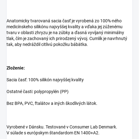
Anatomicky tvarovaná sacia časť je vyrobená zo 100%-ného
medicínskeho silikónu najvyššej kvality a vďaka jej zúženému
tvaru v oblasti zhryzu je na zúbky a ďasná vyvíjaný minimálny
tlak, čím je zachovaný ich prirodzený vývoj. Cumlík je navrhnutý
tak, aby nedráždil citlivú pokožku bábätka.
Zloženie:
Sacia časť: 100% silikón najvyššej kvality
Ostatné časti: polypropylén (PP)
Bez BPA, PVC, ftalátov a iných škodlivých látok.
Vyrobené v Dánsku. Testované v Consumer Lab Denmark.
V súlade s európskym štandardom EN 1400+A2.