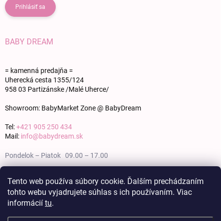
Prihlásiť sa
BABY DREAM
= kamenná predajňa =
Uherecká cesta 1355/124
958 03 Partizánske /Malé Uherce/
Showroom: BabyMarket Zone @ BabyDream
Tel:
+421 905 250 434
Mail:
info@babydream.sk
Pondelok – Piatok 09.00 – 17.00
Sobota 09.00 – 12.00
Tento web používa súbory cookie. Ďalším prechádzaním
tohto webu vyjadrujete súhlas s ich používaním. Viac
Nedeľa zatvorené
informácií
tu
.