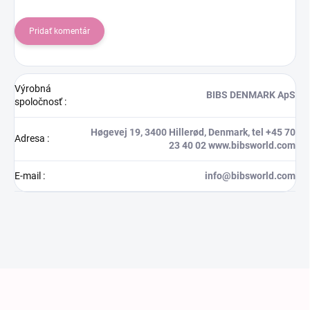
Pridať komentár
Výrobná
BIBS DENMARK ApS
spoločnosť
:
Høgevej 19, 3400 Hillerød, Denmark, tel +45 70
Adresa
:
23 40 02 www.bibsworld.com
E-mail
:
info@bibsworld.com
Zápätie