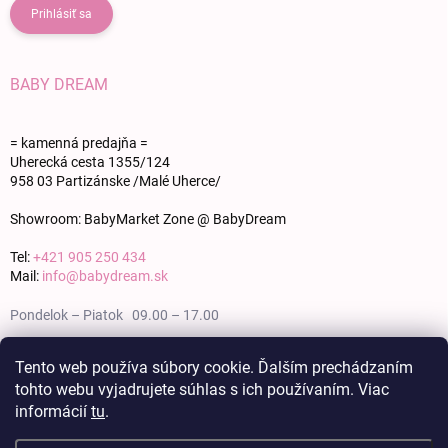
Prihlásiť sa
BABY DREAM
= kamenná predajňa =
Uherecká cesta 1355/124
958 03 Partizánske /Malé Uherce/
Showroom: BabyMarket Zone @ BabyDream
Tel:
+421 905 250 434
Mail:
info@babydream.sk
Pondelok – Piatok 09.00 – 17.00
Sobota 09.00 – 12.00
Tento web používa súbory cookie. Ďalším prechádzaním
tohto webu vyjadrujete súhlas s ich používaním. Viac
Nedeľa zatvorené
informácií
tu
.