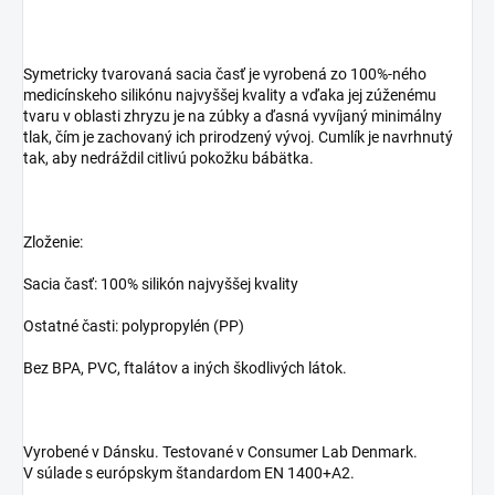
Symetricky tvarovaná sacia časť je vyrobená zo 100%-ného
medicínskeho silikónu najvyššej kvality a vďaka jej zúženému
tvaru v oblasti zhryzu je na zúbky a ďasná vyvíjaný minimálny
tlak, čím je zachovaný ich prirodzený vývoj. Cumlík je navrhnutý
tak, aby nedráždil citlivú pokožku bábätka.
Zloženie:
Sacia časť: 100% silikón najvyššej kvality
Ostatné časti: polypropylén (PP)
Bez BPA, PVC, ftalátov a iných škodlivých látok.
Vyrobené v Dánsku. Testované v Consumer Lab Denmark.
V súlade s európskym štandardom EN 1400+A2.