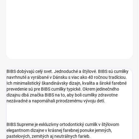
−
+
Pridať do košíka
DETAILNÉ INFORMÁCIE
OPÝTAŤ SA
STRÁŽIŤ
BIBS dobývajú celý svet. Jednoduché a štýlové. BIBS sú cumlíky
navrhnuté a vyrábané v Dánsku s viac ako 40 ročnou tradíciou.
Ich minimalistický škandinávsky dizajn, kvalita a široké farebné
prevedenie sú pre BIBS cumlíky typické. Okrem jedinečného
dizajnu dbá značka BIBS na to, aby boli cumlíky zdravotne
nezávadné a napomáhali prirodzenému vývoju detí.
BIBS Supreme je exkluzívny ortodontický cumlík v štýlovom
elegantnom dizajne v krásnej farebnej ponuke jemných,
pastelových, zemitých aj neutrálnych farieb.