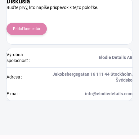
Diskusia
Buďte prvý, kto napíše príspevok k tejto položke.
Pridať komentár
Výrobná
Elodie Details AB
spoločnosť
:
Jakobsbergsgatan 16 111 44 Stockholm,
Adresa
:
Švédsko
E-mail
:
info@elodiedetails.com
Zápätie