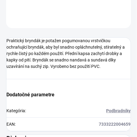
DETAILNÉ INFORMÁCIE
OPÝTAŤ SA
STRÁŽIŤ
Praktický bryndák je potažen pogumovanou vrstvičkou
ochraňující bryndák, aby byl snadno opláchnutelný, stíratelný a
rychle čistý po každém použití. Přední kapsa zachytí drobky a
kapky od pití. Bryndák se snadno nandavá a sundavá díky
uzavírání na suchý zip. Vyrobeno bez použití PVC.
Dodatočné parametre
Kategória
:
Podbradníky
EAN
:
7333222004659