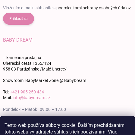
Vložením e-mailu súhlasíte s
podmienkami ochrany osobných údajov
Prihlásiť sa
BABY DREAM
= kamenná predajňa =
Uherecká cesta 1355/124
958 03 Partizánske /Malé Uherce/
Showroom: BabyMarket Zone @ BabyDream
Tel:
+421 905 250 434
Mail:
info@babydream.sk
Pondelok – Piatok 09.00 – 17.00
Sobota 09.00 – 12.00
Tento web používa súbory cookie. Ďalším prechádzaním
tohto webu vyjadrujete súhlas s ich používaním. Viac
Nedeľa zatvorené