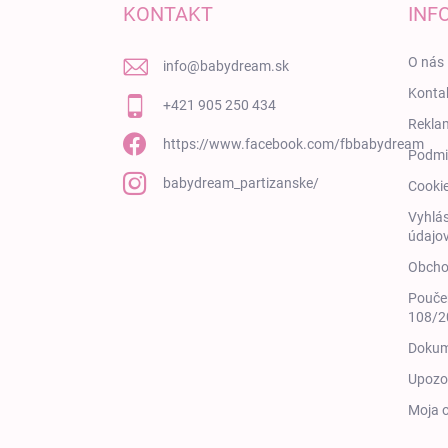
KONTAKT
INF
O nás
info
@
babydream.sk
Konta
+421 905 250 434
Rekla
https://www.facebook.com/fbbabydream
Podmi
babydream_partizanske/
Cooki
Vyhlás
údajov
Obcho
Poučen
108/20
Dokum
Upozor
Moja 