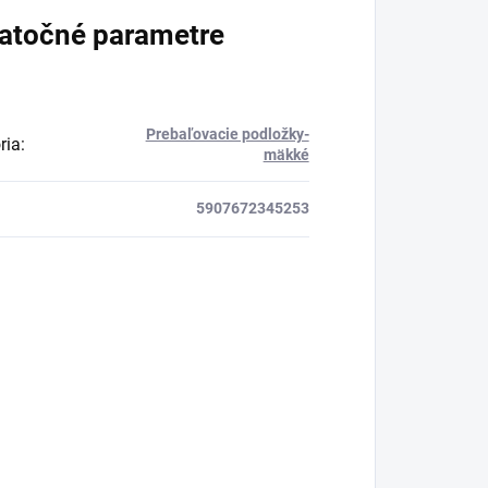
atočné parametre
Prebaľovacie podložky-
ria
:
mäkké
5907672345253