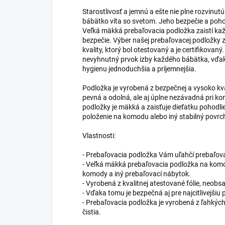
Starostlivosť a jemnú a ešte nie plne rozvinu
bábätko víta so svetom. Jeho bezpečie a poho
Veľká mäkká prebaľovacia podložka zaistí kaž
bezpečie. Výber našej prebaľovacej podložky z
kvality, ktorý bol otestovaný a je certifikova
nevyhnutný prvok izby každého bábätka, vďaka
hygienu jednoduchšia a príjemnejšia.
Podložka je vyrobená z bezpečnej a vysoko kvali
pevná a odolná, ale aj úplne nezávadná pri k
podložky je mäkká a zaisťuje dieťatku pohodlie
položenie na komodu alebo iný stabilný povrc
Vlastnosti:
- Prebaľovacia podložka Vám uľahčí prebaľov
- Veľká mäkká prebaľovacia podložka na kom
komody a iný prebaľovací nábytok.
- Vyrobená z kvalitnej atestované fólie, neobsah
- Vďaka tomu je bezpečná aj pre najcitlivejšiu
- Prebaľovacia podložka je vyrobená z ľahkých 
čistia.