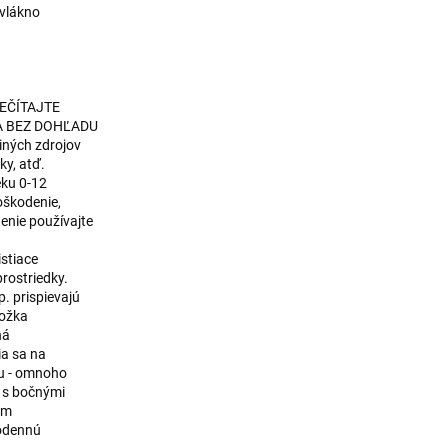
 vlákno
EČÍTAJTE
A BEZ DOHĽADU
iných zdrojov
ky, atď.
eku 0-12
oškodenie,
enie používajte
istiace
prostriedky.
p. prispievajú
ložka
ná
ia sa na
u - omnoho
, s bočnými
ym
dodennú