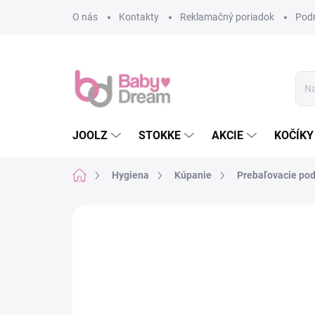
Prejsť na obsah
O nás
Kontakty
Reklamačný poriadok
Pod
JOOLZ
STOKKE
AKCIE
KOČÍKY
Domov
Hygiena
Kúpanie
Prebaľovacie pod
Neohodnotené
Podrobnosti hodn