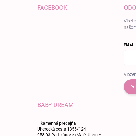
FACEBOOK
ODO
Vložte
našom
EMAIL
Vložen
Pri
BABY DREAM
= kamenná predajňa =
Uherecká cesta 1355/124
958 03 Partizánske /Malé Uherce/