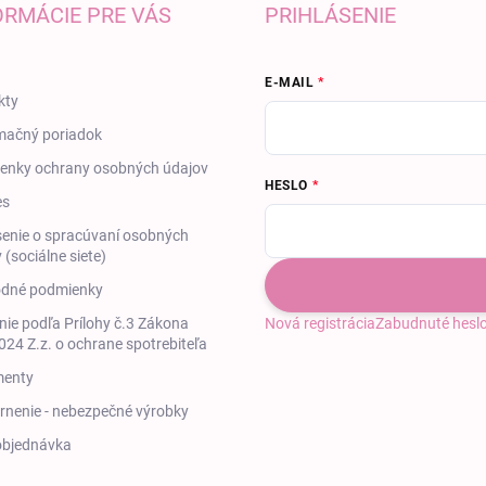
ORMÁCIE PRE VÁS
PRIHLÁSENIE
E-MAIL
kty
mačný poriadok
enky ochrany osobných údajov
HESLO
es
enie o spracúvaní osobných
 (sociálne siete)
dné podmienky
ie podľa Prílohy č.3 Zákona
Nová registrácia
Zabudnuté hesl
24 Z.z. o ochrane spotrebiteľa
enty
nenie - nebezpečné výrobky
objednávka