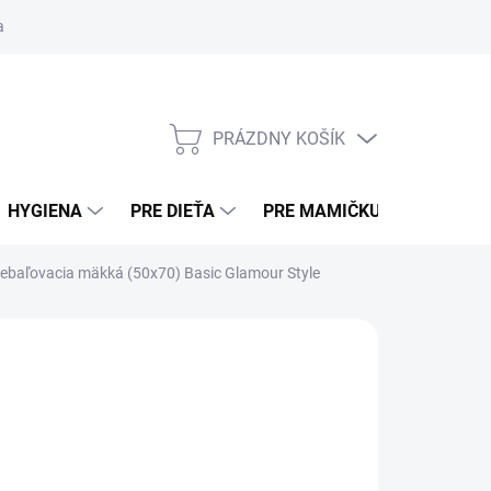
ní osobných údajov (sociálne siete)
Obchodné podmienky
Pouče
PRÁZDNY KOŠÍK
NÁKUPNÝ KOŠÍK
HYGIENA
PRE DIEŤA
PRE MAMIČKU
BEZPE
baľovacia mäkká (50x70) Basic Glamour Style
NÍ)