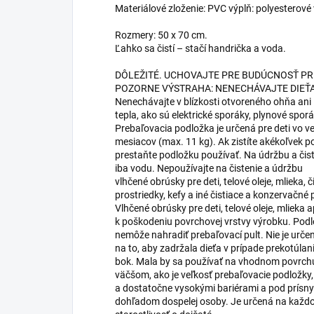
Materiálové zloženie: PVC výplň: polyesterové
Rozmery: 50 x 70 cm.
Ľahko sa čistí – stačí handrička a voda.
DÔLEŽITÉ. UCHOVAJTE PRE BUDÚCNOSŤ PR
POZORNE VÝSTRAHA: NENECHÁVAJTE DIEŤ
Nenechávajte v blízkosti otvoreného ohňa ani 
tepla, ako sú elektrické sporáky, plynové sporá
Prebaľovacia podložka je určená pre deti vo v
mesiacov (max. 11 kg). Ak zistíte akékoľvek p
prestaňte podložku používať. Na údržbu a čist
iba vodu. Nepoužívajte na čistenie a údržbu
vlhčené obrúsky pre deti, telové oleje, mlieka, č
prostriedky, kefy a iné čistiace a konzervačné 
Vlhčené obrúsky pre deti, telové oleje, mlieka a
k poškodeniu povrchovej vrstvy výrobku. Pod
nemôže nahradiť prebaľovací pult. Nie je urče
na to, aby zadržala dieťa v prípade prekotúlan
bok. Mala by sa používať na vhodnom povrch
väčšom, ako je veľkosť prebaľovacie podložky
a dostatočne vysokými bariérami a pod prísn
dohľadom dospelej osoby. Je určená na kaž