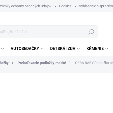
mienky ochrany osobných údajov
Cookies
Vyhlásenie o spracúva
Hľadať
AUTOSEDAČKY
DETSKÁ IZBA
KŔMENIE
ložky
Prebaľovacie podložky-mäkké
CEBA BABY Podložka pre
otenia
ZNAČKA:
CEBA
€10,95
Jednotková cena:
SKLADOM (DODANIE 3-6 D