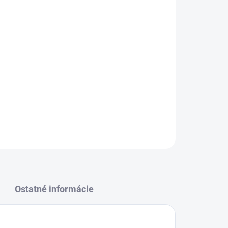
Pridať do košíka
OPÝTAŤ SA
STRÁŽIŤ
Ostatné informácie