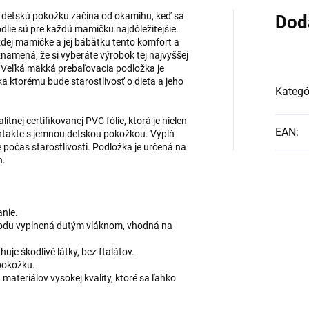
tú detskú pokožku začína od okamihu, keď sa
Dod
dlie sú pre každú mamičku najdôležitejšie.
dej mamičke a jej bábätku tento komfort a
namená, že si vyberáte výrobok tej najvyššej
ný. Veľká mäkká prebaľovacia podložka je
 ktorému bude starostlivosť o dieťa a jeho
Kategó
tnej certifikovanej PVC fólie, ktorá je nielen
EAN
:
ontakte s jemnou detskou pokožkou. Výplň
 počas starostlivosti. Podložka je určená na
h.
anie.
odu vyplnená dutým vláknom, vhodná na
uje škodlivé látky, bez ftalátov.
 pokožku.
materiálov vysokej kvality, ktoré sa ľahko