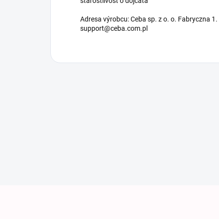
starostlivosť o dojčatá
Adresa výrobcu: Ceba sp. z o. o. Fabryczna 1.
support@ceba.com.pl
Zápätie