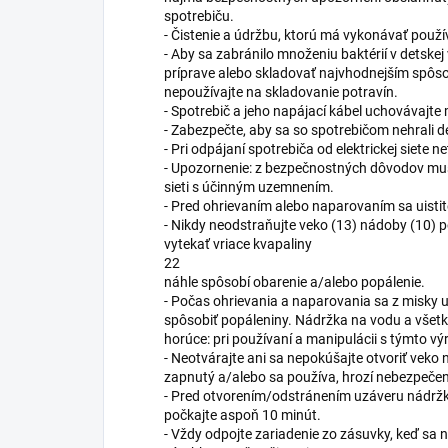
spotrebiču.
- Čistenie a údržbu, ktorú má vykonávať použí
- Aby sa zabránilo množeniu baktérií v detske
príprave alebo skladovať najvhodnejším spôso
nepoužívajte na skladovanie potravín.
- Spotrebič a jeho napájací kábel uchovávajte
- Zabezpečte, aby sa so spotrebičom nehrali de
- Pri odpájaní spotrebiča od elektrickej siete n
- Upozornenie: z bezpečnostných dôvodov musí 
sieti s účinným uzemnením.
- Pred ohrievaním alebo naparovaním sa uistite
- Nikdy neodstraňujte veko (13) nádoby (10) 
vytekať vriace kvapaliny
22
náhle spôsobí obarenie a/alebo popálenie.
- Počas ohrievania a naparovania sa z misky 
spôsobiť popáleniny. Nádržka na vodu a všetky 
horúce: pri používaní a manipulácii s týmto 
- Neotvárajte ani sa nepokúšajte otvoriť veko 
zapnutý a/alebo sa používa, hrozí nebezpeče
- Pred otvorením/odstránením uzáveru nádržky
počkajte aspoň 10 minút.
- Vždy odpojte zariadenie zo zásuvky, keď s