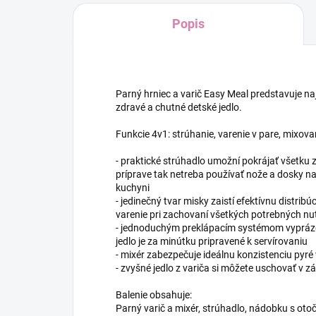
Popis
Parný hrniec a varič Easy Meal predstavuje naj
zdravé a chutné detské jedlo.
Funkcie 4v1: strúhanie, varenie v pare, mixova
- praktické strúhadlo umožní pokrájať všetku z
príprave tak netreba používať nože a dosky na 
kuchyni
- jedinečný tvar misky zaistí efektívnu distribú
varenie pri zachovaní všetkých potrebných nu
- jednoduchým preklápacím systémom vyprázd
jedlo je za minútku pripravené k servírovaniu
- mixér zabezpečuje ideálnu konzistenciu pyré
- zvyšné jedlo z variča si môžete uschovať v 
Balenie obsahuje:
Parný varič a mixér, strúhadlo, nádobku s o