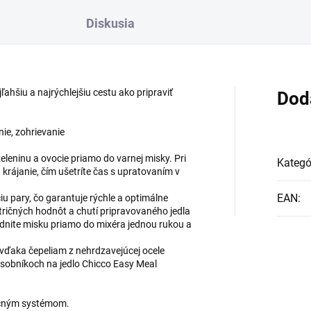
Diskusia
ľahšiu a najrýchlejšiu cestu ako pripraviť
Dod
nie, zohrievanie
eleninu a ovocie priamo do varnej misky. Pri
Kategó
krájanie, čím ušetríte čas s upratovaním v
EAN
:
ciu pary, čo garantuje rýchle a optimálne
tričných hodnôt a chutí pripravovaného jedla
nite misku priamo do mixéra jednou rukou a
 vďaka čepeliam z nehrdzavejúcej ocele
zásobníkoch na jedlo Chicco Easy Meal
točným systémom.