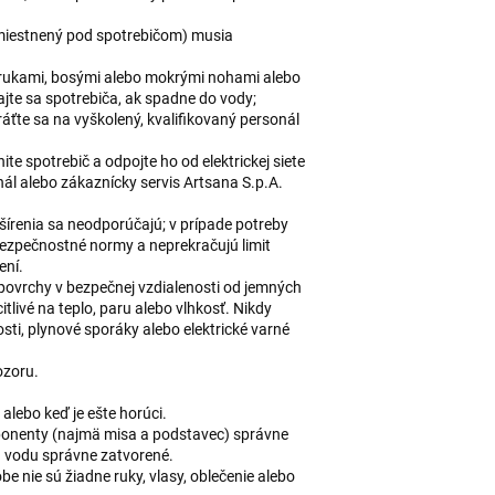
 umiestnený pod spotrebičom) musia
i rukami, bosými alebo mokrými nohami alebo
ajte sa spotrebiča, ak spadne do vody;
áťte sa na vyškolený, kvalifikovaný personál
te spotrebič a odpojte ho od elektrickej siete
nál alebo zákaznícky servis Artsana S.p.A.
zšírenia sa neodporúčajú; v prípade potreby
 bezpečnostné normy a neprekračujú limit
ení.
é povrchy v bezpečnej vzdialenosti od jemných
tlivé na teplo, paru alebo vlhkosť. Nikdy
sti, plynové sporáky alebo elektrické varné
ozoru.
alebo keď je ešte horúci.
omponenty (najmä misa a podstavec) správne
a vodu správne zatvorené.
obe nie sú žiadne ruky, vlasy, oblečenie alebo