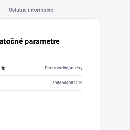
Ostatné informácie
atočné parametre
ria
:
Parné variče, mixéry
8058664052219