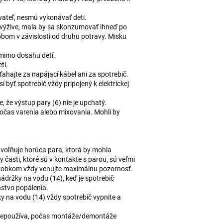
vateľ, nesmú vykonávať deti.
j výžive, mala by sa skonzumovať ihneď po
bom v závislosti od druhu potravy. Misku
 mimo dosahu detí.
ti.
eťahajte za napájací kábel ani za spotrebič.
byť spotrebič vždy pripojený k elektrickej
, že výstup pary (6) nie je upchatý.
počas varenia alebo mixovania. Mohli by
uvoľňuje horúca para, ktorá by mohla
časti, ktoré sú v kontakte s parou, sú veľmi
výrobkom vždy venujte maximálnu pozornosť.
nádržky na vodu (14), keď je spotrebič
nstvo popálenia.
 na vodu (14) vždy spotrebič vypnite a
a nepoužíva, počas montáže/demontáže