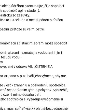
 alebo údržbou skontrolujte, či je napájací
je spotrebič úplne studený.
zástrčku zo zásuvky.
ie ako 10 sekúnd a medzi jednou a ďalšou
patrní, pretože sú veľmi ostré.
 kombinácii s čistiacimi soľami môže spôsobiť
eponárajte ani nezmáčajte vodou ani inými
d tečúcu vodu.
om
y uvedené v odseku VII. „ČISTENIE A
iba Artsana S.p.A. kvôli jeho výmene, aby ste
viesť k zraneniu a poškodeniu spotrebiča.
né nedodržaním týchto pokynov. Spotrebič,
ť uložené mimo dosahu detí.
kého spotrebiča si vyžaduje uvedomenie si
užíva, musí spĺňať všetky platné bezpečnostné