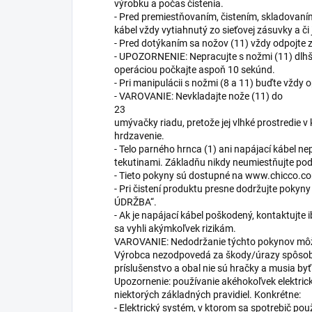
výrobku a počas čistenia.
- Pred premiestňovaním, čistením, skladovaním
kábel vždy vytiahnutý zo sieťovej zásuvky a či 
- Pred dotýkaním sa nožov (11) vždy odpojte 
- UPOZORNENIE: Nepracujte s nožmi (11) dlhš
operáciou počkajte aspoň 10 sekúnd.
- Pri manipulácii s nožmi (8 a 11) buďte vždy o
- VAROVANIE: Nevkladajte nože (11) do
23
umývačky riadu, pretože jej vlhké prostredie v
hrdzavenie.
- Telo parného hrnca (1) ani napájací kábel n
tekutinami. Základňu nikdy neumiestňujte po
- Tieto pokyny sú dostupné na www.chicco.c
- Pri čistení produktu presne dodržujte pokyn
ÚDRŽBA“.
- Ak je napájací kábel poškodený, kontaktujte 
sa vyhli akýmkoľvek rizikám.
VAROVANIE: Nedodržanie týchto pokynov môže 
Výrobca nezodpovedá za škody/úrazy spôsobe
príslušenstvo a obal nie sú hračky a musia by
Upozornenie: používanie akéhokoľvek elektric
niektorých základných pravidiel. Konkrétne:
- Elektrický systém, v ktorom sa spotrebič po