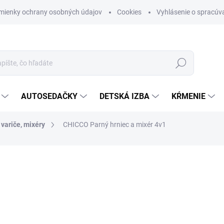
mienky ochrany osobných údajov
Cookies
Vyhlásenie o spracúva
Hľadať
AUTOSEDAČKY
DETSKÁ IZBA
KŔMENIE
variče, mixéry
CHICCO Parný hrniec a mixér 4v1
otenia
ZNAČKA:
CHICCO
€113,75
Jednotková cena:
SKLADOM (DODANIE 3-6 D