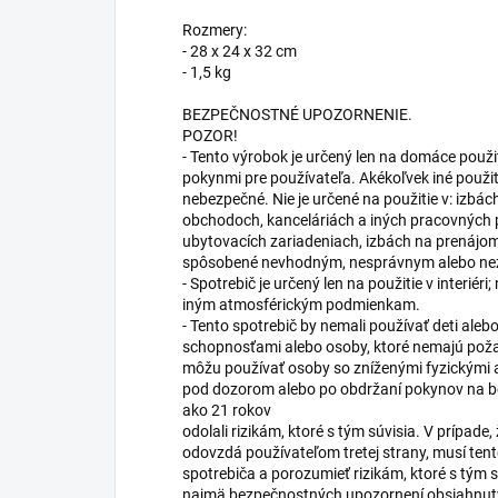
Rozmery:
- 28 x 24 x 32 cm
- 1,5 kg
BEZPEČNOSTNÉ UPOZORNENIE.
POZOR!
- Tento výrobok je určený len na domáce použi
pokynmi pre používateľa. Akékoľvek iné použi
nebezpečné. Nie je určené na použitie v: izbá
obchodoch, kanceláriách a iných pracovných p
ubytovacích zariadeniach, izbách na prenáj
spôsobené nevhodným, nesprávnym alebo n
- Spotrebič je určený len na použitie v interié
iným atmosférickým podmienkam.
- Tento spotrebič by nemali používať deti ale
schopnosťami alebo osoby, ktoré nemajú poža
môžu používať osoby so zníženými fyzickými 
pod dozorom alebo po obdržaní pokynov na b
ako 21 rokov
odolali rizikám, ktoré s tým súvisia. V prípade
odovzdá používateľom tretej strany, musí ten
spotrebiča a porozumieť rizikám, ktoré s tým s
najmä bezpečnostných upozornení obsiahnutých