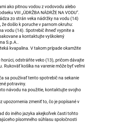
nami ako pitnou vodou z vodovodu alebo
 v odseku VIII „ÚDRŽBA NÁDRŽE NA VODU“.
hádza zo strán veka nádržky na vodu (14)
, že došlo k poruche v parnom okruhu:
 vodu (14). Spotrebič ihneď vypnite a
pakovane a kontaktujte vyškolený
na S.p.A..
vyteká kvapalina. V takom prípade okamžite
e horúci, odstráňte veko (13), pričom dávajte
iu. Rukoväť košíka na varenie môže byť veľmi
ča sa používať tento spotrebič na sekanie
ené potraviny.
to návodu na použitie, kontaktujte svojho
 upozornenia zmeniť to, čo je popísané v
ad do iného jazyka akejkoľvek časti tohto
ajúceho písomného súhlasu spoločnosti