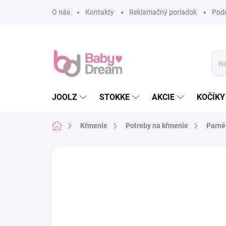
Prejsť na obsah
O nás
Kontakty
Reklamačný poriadok
Pod
JOOLZ
STOKKE
AKCIE
KOČÍKY
Domov
Kŕmenie
Potreby na kŕmenie
Parné 
Neohodnotené
Podrobnosti hodn