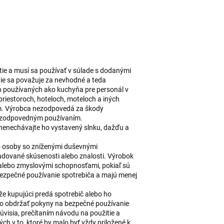
tie a musí sa používať v súlade s dodanými
tie sa považuje za nevhodné a teda
ch používaných ako kuchyňa pre personál v
riestoroch, hoteloch, moteloch a iných
om. Výrobca nezodpovedá za škody
ezodpovedným používaním.
ri; nenechávajte ho vystavený slnku, dažďu a
bo osoby so zníženými duševnými
dované skúsenosti alebo znalosti. Výrobok
alebo zmyslovými schopnosťami, pokiaľ sú
ezpečné používanie spotrebiča a majú menej
, že kupujúci predá spotrebič alebo ho
to obdržať pokyny na bezpečné používanie
úvisia, prečítaním návodu na použitie a
 v to, ktoré by malo byť vždy priložené k