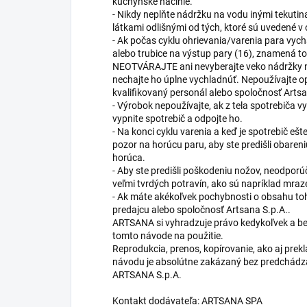
kuchynské náčinie.
- Nikdy neplňte nádržku na vodu inými tekuti
látkami odlišnými od tých, ktoré sú uvedené
- Ak počas cyklu ohrievania/varenia para vyc
alebo trubice na výstup pary (16), znamená to
NEOTVÁRAJTE ani nevyberajte veko nádržky na
nechajte ho úplne vychladnúť. Nepoužívajte o
kvalifikovaný personál alebo spoločnosť Artsa
- Výrobok nepoužívajte, ak z tela spotrebiča 
vypnite spotrebič a odpojte ho.
- Na konci cyklu varenia a keď je spotrebič ešt
pozor na horúcu paru, aby ste predišli obaren
horúca.
- Aby ste predišli poškodeniu nožov, neodporú
veľmi tvrdých potravín, ako sú napríklad mraz
- Ak máte akékoľvek pochybnosti o obsahu toh
predajcu alebo spoločnosť Artsana S.p.A..
ARTSANA si vyhradzuje právo kedykoľvek a bez
tomto návode na použitie.
Reprodukcia, prenos, kopírovanie, ako aj prekl
návodu je absolútne zakázaný bez predchádz
ARTSANA S.p.A.
Kontakt dodávateľa: ARTSANA SPA