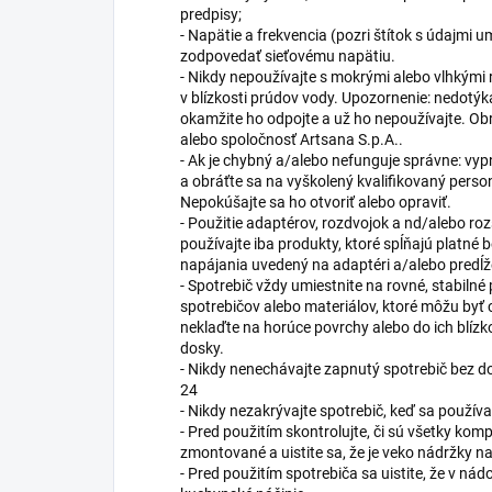
predpisy;
- Napätie a frekvencia (pozri štítok s údajmi
zodpovedať sieťovému napätiu.
- Nikdy nepoužívajte s mokrými alebo vlhkým
v blízkosti prúdov vody. Upozornenie: nedotýk
okamžite ho odpojte a už ho nepoužívajte. Obr
alebo spoločnosť Artsana S.p.A..
- Ak je chybný a/alebo nefunguje správne: vypni
a obráťte sa na vyškolený kvalifikovaný perso
Nepokúšajte sa ho otvoriť alebo opraviť.
- Použitie adaptérov, rozdvojok a nd/alebo ro
používajte iba produkty, ktoré spĺňajú platné
napájania uvedený na adaptéri a/alebo predĺž
- Spotrebič vždy umiestnite na rovné, stabiln
spotrebičov alebo materiálov, ktoré môžu byť ci
neklaďte na horúce povrchy alebo do ich blízko
dosky.
- Nikdy nenechávajte zapnutý spotrebič bez d
24
- Nikdy nezakrývajte spotrebič, keď sa používa 
- Pred použitím skontrolujte, či sú všetky k
zmontované a uistite sa, že je veko nádržky n
- Pred použitím spotrebiča sa uistite, že v nád