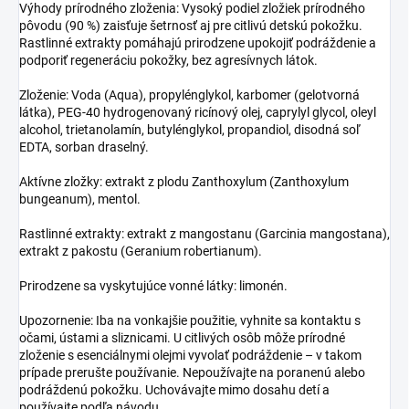
Výhody prírodného zloženia: Vysoký podiel zložiek prírodného
pôvodu (90 %) zaisťuje šetrnosť aj pre citlivú detskú pokožku.
Rastlinné extrakty pomáhajú prirodzene upokojiť podráždenie a
podporiť regeneráciu pokožky, bez agresívnych látok.
Zloženie: Voda (Aqua), propylénglykol, karbomer (gelotvorná
látka), PEG-40 hydrogenovaný ricínový olej, caprylyl glycol, oleyl
alcohol, trietanolamín, butylénglykol, propandiol, disodná soľ
EDTA, sorban draselný.
Aktívne zložky: extrakt z plodu Zanthoxylum (Zanthoxylum
bungeanum), mentol.
Rastlinné extrakty: extrakt z mangostanu (Garcinia mangostana),
extrakt z pakostu (Geranium robertianum).
Prirodzene sa vyskytujúce vonné látky: limonén.
Upozornenie: Iba na vonkajšie použitie, vyhnite sa kontaktu s
očami, ústami a sliznicami. U citlivých osôb môže prírodné
zloženie s esenciálnymi olejmi vyvolať podráždenie – v takom
prípade prerušte používanie. Nepoužívajte na poranenú alebo
podráždenú pokožku. Uchovávajte mimo dosahu detí a
používajte podľa návodu.