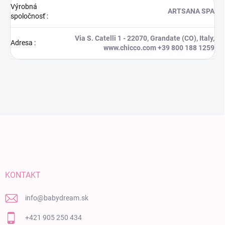
Výrobná
ARTSANA SPA
spoločnosť
:
Via S. Catelli 1 - 22070, Grandate (CO), Italy,
Adresa
:
www.chicco.com +39 800 188 1259
Zápätie
KONTAKT
info
@
babydream.sk
+421 905 250 434