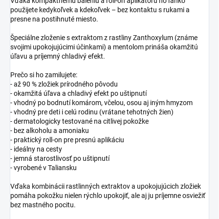
Vďaka kompaktnému baleniu a roll-on aplikátoru ho ľahko
použijete kedykoľvek a kdekoľvek – bez kontaktu s rukami a
presne na postihnuté miesto.
Špeciálne zloženie s extraktom z rastliny Zanthoxylum (známe
svojimi upokojujúcimi účinkami) a mentolom prináša okamžitú
úľavu a príjemný chladivý efekt.
Prečo si ho zamilujete:
- až 90 % zložiek prírodného pôvodu
- okamžitá úľava a chladivý efekt po uštipnutí
- vhodný po bodnutí komárom, včelou, osou aj iným hmyzom
- vhodný pre deti i celú rodinu (vrátane tehotných žien)
- dermatologicky testované na citlivej pokožke
- bez alkoholu a amoniaku
- praktický roll-on pre presnú aplikáciu
- ideálny na cesty
- jemná starostlivosť po uštipnutí
- vyrobené v Taliansku
Vďaka kombinácii rastlinných extraktov a upokojujúcich zložiek
pomáha pokožku nielen rýchlo upokojiť, ale aj ju príjemne osviežiť
bez mastného pocitu.