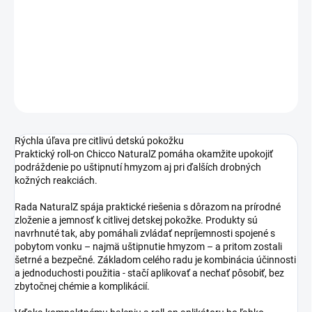
−
+
Pridať do košíka
DETAILNÉ INFORMÁCIE
OPÝTAŤ SA
STRÁŽIŤ
Rýchla úľava pre citlivú detskú pokožku
Praktický roll-on Chicco NaturalZ pomáha okamžite upokojiť
podráždenie po uštipnutí hmyzom aj pri ďalších drobných
kožných reakciách.
Rada NaturalZ spája praktické riešenia s dôrazom na prírodné
zloženie a jemnosť k citlivej detskej pokožke. Produkty sú
navrhnuté tak, aby pomáhali zvládať nepríjemnosti spojené s
pobytom vonku – najmä uštipnutie hmyzom – a pritom zostali
šetrné a bezpečné. Základom celého radu je kombinácia účinnosti
a jednoduchosti použitia - stačí aplikovať a nechať pôsobiť, bez
zbytočnej chémie a komplikácií.