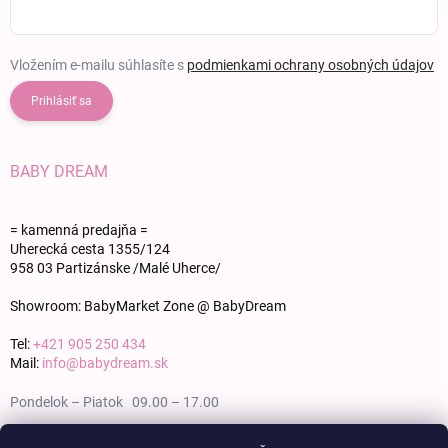
Vložením e-mailu súhlasíte s
podmienkami ochrany osobných údajov
Prihlásiť sa
BABY DREAM
= kamenná predajňa =
Uherecká cesta 1355/124
958 03 Partizánske /Malé Uherce/
Showroom: BabyMarket Zone @ BabyDream
Tel:
+421 905 250 434
Mail:
info@babydream.sk
Pondelok – Piatok 09.00 – 17.00
Sobota 09.00 – 12.00