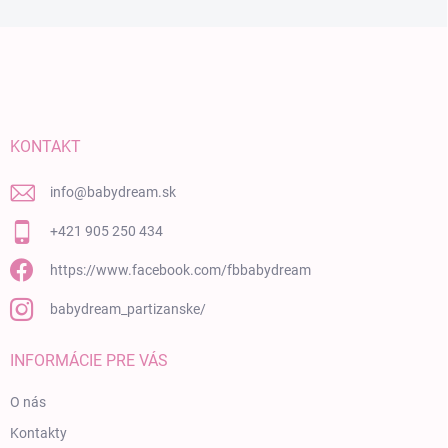
Zápätie
KONTAKT
info
@
babydream.sk
+421 905 250 434
https://www.facebook.com/fbbabydream
babydream_partizanske/
INFORMÁCIE PRE VÁS
O nás
Kontakty