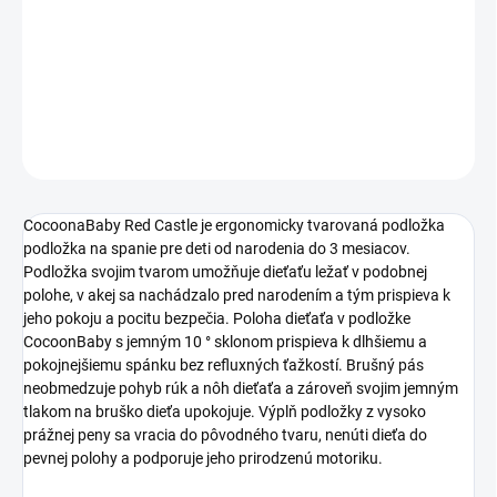
−
+
Pridať do košíka
DETAILNÉ INFORMÁCIE
OPÝTAŤ SA
STRÁŽIŤ
CocoonaBaby Red Castle je ergonomicky tvarovaná podložka
podložka na spanie pre deti od narodenia do 3 mesiacov.
Podložka svojim tvarom umožňuje dieťaťu ležať v podobnej
polohe, v akej sa nachádzalo pred narodením a tým prispieva k
jeho pokoju a pocitu bezpečia. Poloha dieťaťa v podložke
CocoonBaby s jemným 10 ° sklonom prispieva k dlhšiemu a
pokojnejšiemu spánku bez refluxných ťažkostí. Brušný pás
neobmedzuje pohyb rúk a nôh dieťaťa a zároveň svojim jemným
tlakom na bruško dieťa upokojuje. Výplň podložky z vysoko
prážnej peny sa vracia do pôvodného tvaru, nenúti dieťa do
pevnej polohy a podporuje jeho prirodzenú motoriku.