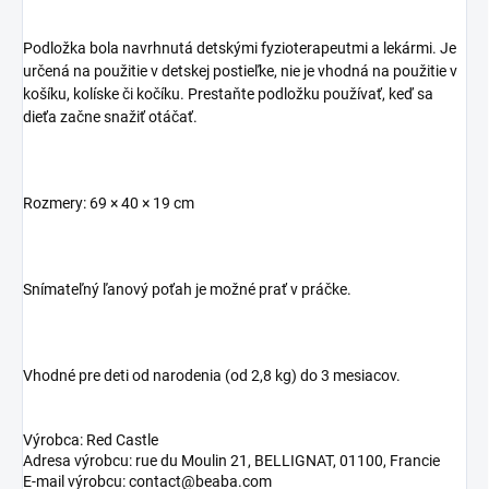
Podložka bola navrhnutá detskými fyzioterapeutmi a lekármi. Je
určená na použitie v detskej postieľke, nie je vhodná na použitie v
košíku, kolíske či kočíku. Prestaňte podložku používať, keď sa
dieťa začne snažiť otáčať.
Rozmery: 69 × 40 × 19 cm
Snímateľný ľanový poťah je možné prať v práčke.
Vhodné pre deti od narodenia (od 2,8 kg) do 3 mesiacov.
Výrobca: Red Castle
Adresa výrobcu: rue du Moulin 21, BELLIGNAT, 01100, Francie
E-mail výrobcu: contact@beaba.com