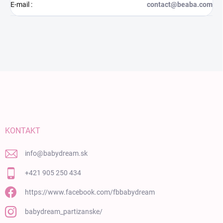
E-mail
:
contact@beaba.com
Zápätie
KONTAKT
info
@
babydream.sk
+421 905 250 434
https://www.facebook.com/fbbabydream
babydream_partizanske/