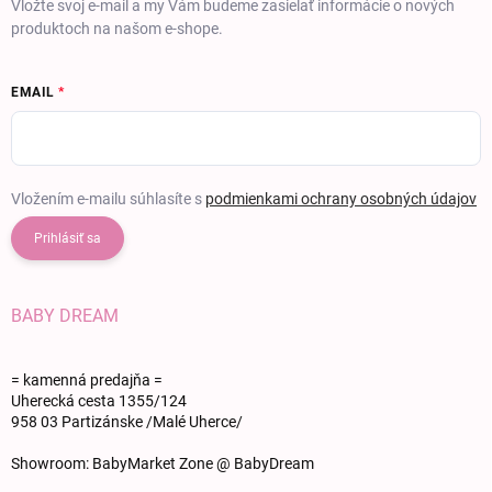
Vložte svoj e-mail a my Vám budeme zasielať informácie o nových
produktoch na našom e-shope.
EMAIL
Vložením e-mailu súhlasíte s
podmienkami ochrany osobných údajov
Prihlásiť sa
BABY DREAM
= kamenná predajňa =
Uherecká cesta 1355/124
958 03 Partizánske /Malé Uherce/
Showroom: BabyMarket Zone @ BabyDream