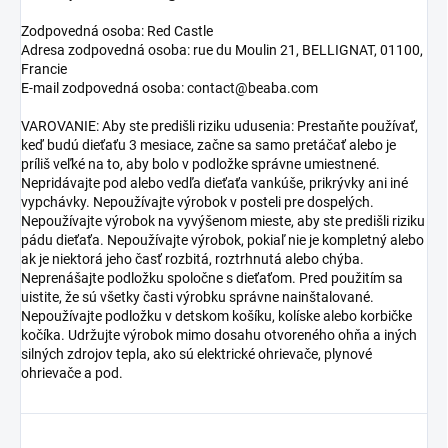
Zodpovedná osoba: Red Castle
Adresa zodpovedná osoba: rue du Moulin 21, BELLIGNAT, 01100,
Francie
E-mail zodpovedná osoba: contact@beaba.com
VAROVANIE: Aby ste predišli riziku udusenia: Prestaňte používať,
keď budú dieťaťu 3 mesiace, začne sa samo pretáčať alebo je
príliš veľké na to, aby bolo v podložke správne umiestnené.
Nepridávajte pod alebo vedľa dieťaťa vankúše, prikrývky ani iné
vypchávky. Nepoužívajte výrobok v posteli pre dospelých.
Nepoužívajte výrobok na vyvýšenom mieste, aby ste predišli riziku
pádu dieťaťa. Nepoužívajte výrobok, pokiaľ nie je kompletný alebo
ak je niektorá jeho časť rozbitá, roztrhnutá alebo chýba.
Neprenášajte podložku spoločne s dieťaťom. Pred použitím sa
uistite, že sú všetky časti výrobku správne nainštalované.
Nepoužívajte podložku v detskom košíku, kolíske alebo korbičke
kočíka. Udržujte výrobok mimo dosahu otvoreného ohňa a iných
silných zdrojov tepla, ako sú elektrické ohrievače, plynové
ohrievače a pod.