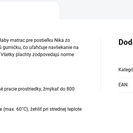
aby matrac pre postieľku Nika zo
Dod
ú gumičku, čo uľahčuje navliekanie na
. Všetky plachty zodpovedajú norme
Kategó
EAN
:
né pracie prostriedky, žmýkať do 800
 (max. 60°C), žehliť pri strednej teplote