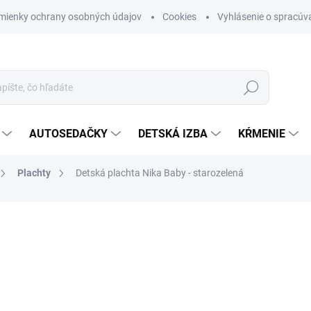
mienky ochrany osobných údajov
Cookies
Vyhlásenie o spracúva
Hľadať
AUTOSEDAČKY
DETSKÁ IZBA
KŔMENIE
Plachty
Detská plachta Nika Baby - starozelená
otenia
ZNAČKA:
LEVINFELIN
€24,90
Jednotková cena:
SKLADOM (DODANIE 3-6 D