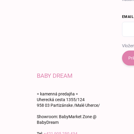
EMAIL
Vložen
Pri
BABY DREAM
= kamenná predajňa =
Uherecká cesta 1355/124
958 03 Partizánske /Malé Uherce/
Showroom: BabyMarket Zone @
BabyDream
Tel:
+421 905 250 434