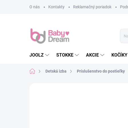
Prejsť na obsah
O nás
Kontakty
Reklamačný poriadok
Pod
JOOLZ
STOKKE
AKCIE
KOČÍKY
Domov
Detská izba
Príslušenstvo do postieľky
Neohodnotené
Podrobnosti hodn