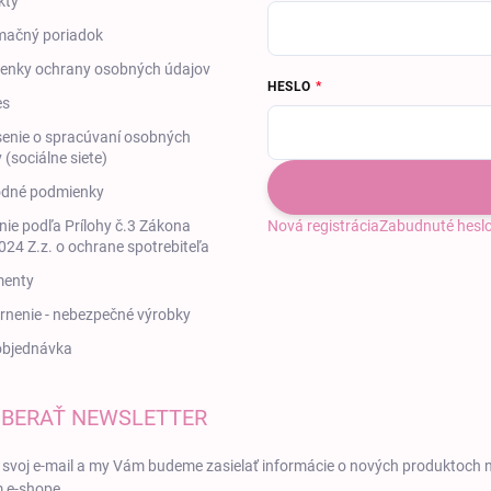
kty
mačný poriadok
enky ochrany osobných údajov
HESLO
es
enie o spracúvaní osobných
 (sociálne siete)
dné podmienky
ie podľa Prílohy č.3 Zákona
Nová registrácia
Zabudnuté hesl
24 Z.z. o ochrane spotrebiteľa
enty
nenie - nebezpečné výrobky
objednávka
BERAŤ NEWSLETTER
 svoj e-mail a my Vám budeme zasielať informácie o nových produktoch 
 e-shope.