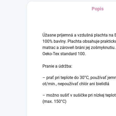
Popis
Úžasne príjemná a vzdušná plachta na B
100% bavlny. Plachta obsahuje praktick
matrac a zároveň bráni jej zošmyknutiu
Oeko-Tex standard 100.
Pranie a údržba:
– prať pri teplote do 30°C, používať jem
ot/min., nepoužívať chlór ani bielidlá
– možno sušiť v sušičke pri nízkej teplote
(max. 150°C)