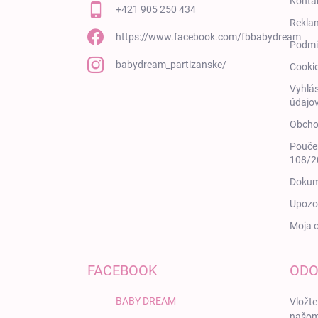
Konta
+421 905 250 434
Rekla
https://www.facebook.com/fbbabydream
Podmi
babydream_partizanske/
Cooki
Vyhlás
údajov
Obcho
Poučen
108/20
Dokum
Upozor
Moja 
FACEBOOK
ODO
BABY DREAM
Vložte
našom