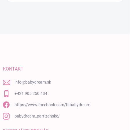
Zápätie
KONTAKT
info
@
babydream.sk
+421 905 250 434
https://www.facebook.com/fbbabydream
babydream_partizanske/