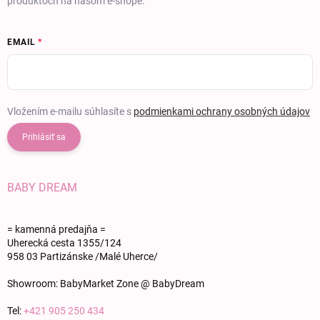
produktoch na našom e-shope.
EMAIL
Vložením e-mailu súhlasíte s
podmienkami ochrany osobných údajov
Prihlásiť sa
BABY DREAM
= kamenná predajňa =
Uherecká cesta 1355/124
958 03 Partizánske /Malé Uherce/
Showroom: BabyMarket Zone @ BabyDream
Tel:
+421 905 250 434