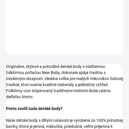
−
+
Pridať do košíka
DETAILNÉ INFORMÁCIE
OPÝTAŤ SA
STRÁŽIŤ
Originálne, štýlové a pohodlné detské body s nádhernou
folklórnou potlačou New Baby, dokonale spája tradíciu s
moderným dizajnom. Ideálna voľba pre malých milovníkov ľudovej
tradície, ktorí ocenia kvalitné materiály a jedinečný vzhľad.
Folklórny vzor inšpirovaný tradičnými motívmi dodá vášmu
dieťatku šmrnc.
Prečo zvoliť naše detské body?
Naše detské body s dlhým rukávom je vyrobené zo 100% prírodnej
bavlny, ktorá je jemná, mäkučká, priedušná, veľmi príjemná k