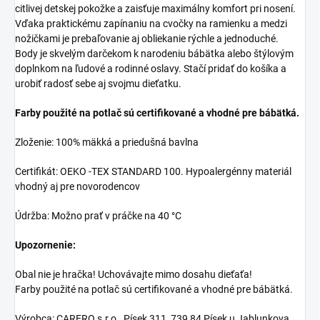
citlivej detskej pokožke a zaisťuje maximálny komfort pri nosení.
Vďaka praktickému zapínaniu na cvočky na ramienku a medzi
nožičkami je prebaľovanie aj obliekanie rýchle a jednoduché.
Body je skvelým darčekom k narodeniu bábätka alebo štýlovým
doplnkom na ľudové a rodinné oslavy. Stačí pridať do košíka a
urobiť radosť sebe aj svojmu dieťatku.
Farby použité na potlač sú certifikované a vhodné pre bábätká.
Zloženie: 100% mäkká a priedušná bavlna
Certifikát: OEKO -TEX STANDARD 100. Hypoalergénny materiál
vhodný aj pre novorodencov
Údržba: Možno prať v práčke na 40 °C
Upozornenie:
Obal nie je hračka! Uchovávajte mimo dosahu dieťaťa!
Farby použité na potlač sú certifikované a vhodné pre bábätká.
Výrobca: CARERO s.r.o., Písek 311, 739 84 Písek u Jablunkova,