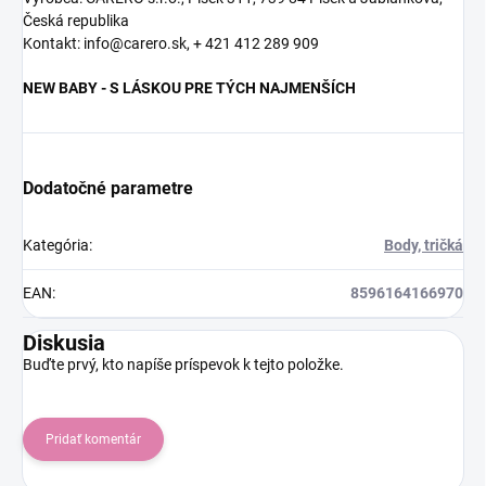
Česká republika
Kontakt: info@carero.sk, + 421 412 289 909
NEW BABY - S LÁSKOU PRE TÝCH NAJMENŠÍCH
Dodatočné parametre
Kategória
:
Body, tričká
EAN
:
8596164166970
Diskusia
Buďte prvý, kto napíše príspevok k tejto položke.
Pridať komentár