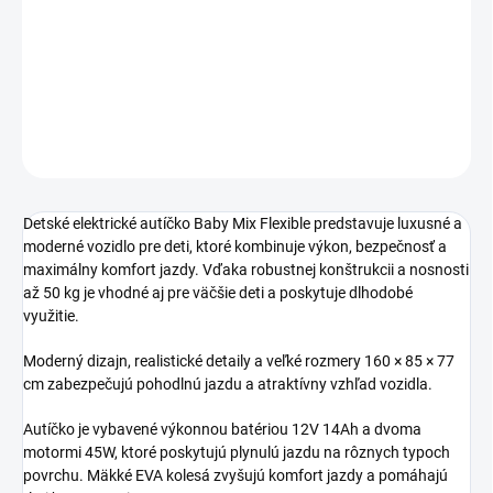
−
+
Pridať do košíka
DETAILNÉ INFORMÁCIE
OPÝTAŤ SA
STRÁŽIŤ
Detské elektrické autíčko Baby Mix Flexible predstavuje luxusné a
moderné vozidlo pre deti, ktoré kombinuje výkon, bezpečnosť a
maximálny komfort jazdy. Vďaka robustnej konštrukcii a nosnosti
až 50 kg je vhodné aj pre väčšie deti a poskytuje dlhodobé
využitie.
Moderný dizajn, realistické detaily a veľké rozmery 160 × 85 × 77
cm zabezpečujú pohodlnú jazdu a atraktívny vzhľad vozidla.
Autíčko je vybavené výkonnou batériou 12V 14Ah a dvoma
motormi 45W, ktoré poskytujú plynulú jazdu na rôznych typoch
povrchu. Mäkké EVA kolesá zvyšujú komfort jazdy a pomáhajú