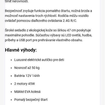
tlmiť nerovnosti.
Bezpečnosť zvyšuje funkcia pomalého štartu, nožná brzda a
možnosť nastavenia troch rýchlostí. Rodičia môžu vozidlo
ovládať pomocou diaľkového ovládania 2.4G R/C.
Široké sedadlo z ekologickej kože so šírkou 47 cm poskytuje
maximálne pohodlie. Súčasťou výbavy sú LED svetlá, hudba,
príbehy a USB port pre prehrávanie vlastného obsahu.
Hlavné výhody:
Luxusné elektrické autíčko pre deti
Nosnosť až 50 kg
Batéria 12V 14Ah
2 motory 45W
Mäkké EVA kolesá
Pomalý bezpečný štart