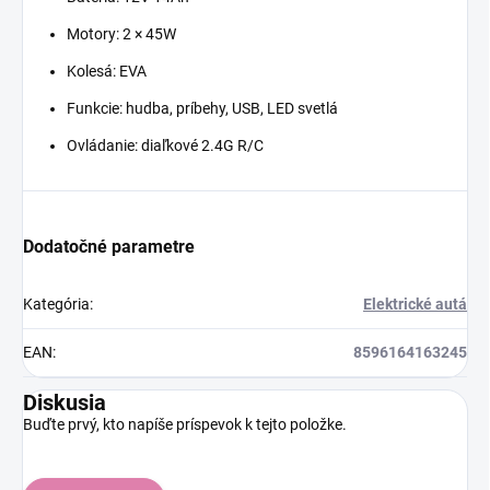
Motory: 2 × 45W
Kolesá: EVA
Funkcie: hudba, príbehy, USB, LED svetlá
Ovládanie: diaľkové 2.4G R/C
Dodatočné parametre
Kategória
:
Elektrické autá
EAN
:
8596164163245
Diskusia
Buďte prvý, kto napíše príspevok k tejto položke.