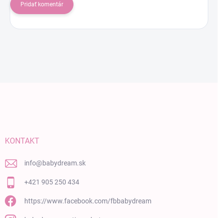
Pridať komentár
Zápätie
KONTAKT
info
@
babydream.sk
+421 905 250 434
https://www.facebook.com/fbbabydream