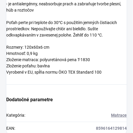
- je antialergénny, neabsorbuje prach a zabraňuje tvorbe plesní,
húb a roztočov
Poťah perte pri teplote do 30°C s použitím jemných čistiacich
prostriedkov. Nepoužívajte chlór ani bielidlo. Sušte
odkvapkávaním v zavesenej polohe. Žehliť do 110 °C.
Rozmery: 120x60x6 cm
Hmotnosť: 0,9 kg
Zloženie matraca: polyuretánová pena T-1830
Zloženie poťahu: bavlna
Vyrobené v EU, spĺňa normu ÖKO TEX Standard 100
Dodatočné parametre
Kategória
:
Matrace
EAN
:
8596164129814