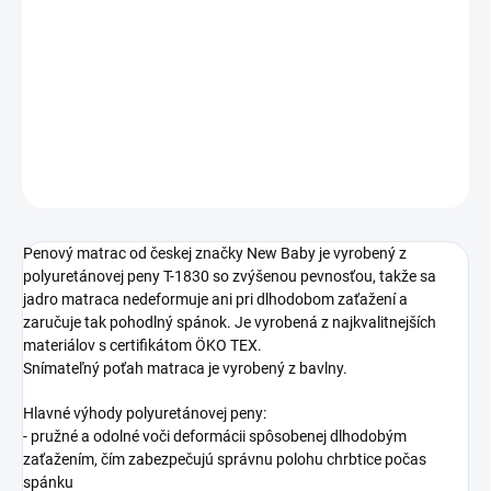
−
+
Pridať do košíka
DETAILNÉ INFORMÁCIE
OPÝTAŤ SA
STRÁŽIŤ
Penový matrac od českej značky New Baby je vyrobený z
polyuretánovej peny T-1830 so zvýšenou pevnosťou, takže sa
jadro matraca nedeformuje ani pri dlhodobom zaťažení a
zaručuje tak pohodlný spánok. Je vyrobená z najkvalitnejších
materiálov s certifikátom ÖKO TEX.
Snímateľný poťah matraca je vyrobený z bavlny.
Hlavné výhody polyuretánovej peny:
- pružné a odolné voči deformácii spôsobenej dlhodobým
zaťažením, čím zabezpečujú správnu polohu chrbtice počas
spánku