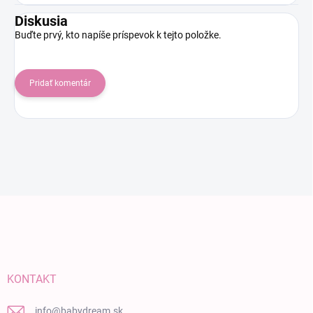
Diskusia
Buďte prvý, kto napíše príspevok k tejto položke.
Pridať komentár
Zápätie
KONTAKT
info
@
babydream.sk