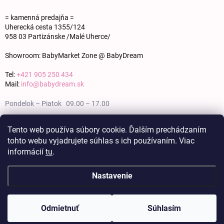
= kamenná predajňa =
Uherecká cesta 1355/124
958 03 Partizánske /Malé Uherce/
Showroom: BabyMarket Zone @ BabyDream
Tel:
+421 905 250 434
Mail:
info@babydream.sk
Pondelok – Piatok 09.00 – 17.00
Sobota 09.00 – 12.00
Tento web používa súbory cookie. Ďalším prechádzaním
tohto webu vyjadrujete súhlas s ich používaním. Viac
Nedeľa zatvorené
informácií
tu
.
Nastavenie
Copyright 2026
BABY DREAM
. Všetky práva vyhradené.
Upraviť nastavenie
cookies
Odmietnuť
Súhlasím
Vytvoril Shoptet