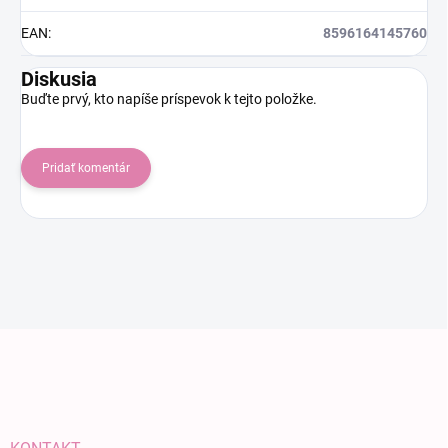
EAN
:
8596164145760
Diskusia
Buďte prvý, kto napíše príspevok k tejto položke.
Pridať komentár
Zápätie