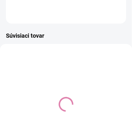
DETAILNÉ INFORMÁCIE
OPÝTAŤ SA
STRÁŽIŤ
Súvisiaci tovar
Dojčenská súprava do
4-dielna dojčenská
pôrodnice New Baby
súpravička do pôrodnice
Sweet Bear ružová,
New Baby I AM modrá,
veľkosť 56 (0-3m)
veľkosť 56 (0-3m)
Do košíka
Do košíka
€29,69
€42,29