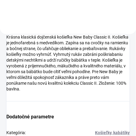
Krásna klasická dojčenská košieľka New Baby Classic II. Košieľka
je jednofarebná s medvedíkom. Zapína sa na cvočky na ramienku
a bočnej strane, čo uľahčuje obliekanie a prebaľovanie. Rukávky
košieľky možno vyhrnúť. Vyhrnutý rukáv zabráni poškriabaniu
detskými nechtíkmi a udrží ručičky bábätka v teple. Košieľka je
vyrobená z príjemnučkého, mäkučkého a kvalitného materiálu, v
ktorom sa bábätko bude cítiť veľmi pohodlne. Pre New Baby je
veľmi dôležitá spokojnosť zákazníka a práve preto vám
ponúkame našu novú kvalitnú kolekciu Classic II. Zloženie: 100%
bavlna.
Dodatočné parametre
Kategória
:
Košieľky, kabátiky