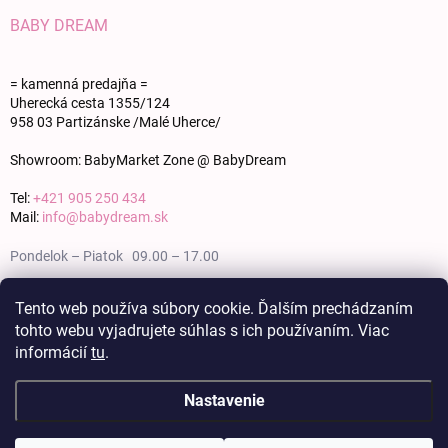
BABY DREAM
= kamenná predajňa =
Uherecká cesta 1355/124
958 03 Partizánske /Malé Uherce/
Showroom: BabyMarket Zone @ BabyDream
Tel:
+421 905 250 434
Mail:
info@babydream.sk
Pondelok – Piatok 09.00 – 17.00
Sobota 09.00 – 12.00
Tento web používa súbory cookie. Ďalším prechádzaním
tohto webu vyjadrujete súhlas s ich používaním. Viac
Nedeľa zatvorené
informácií
tu
.
Nastavenie
Copyright 2026
BABY DREAM
. Všetky práva vyhradené.
Upraviť nastavenie