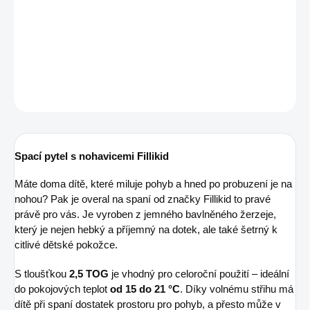
−
+
Pridať do košíka
DETAILNÉ INFORMÁCIE
OPÝTAŤ SA
STRÁŽIŤ
Spací pytel s nohavicemi Fillikid
Máte doma dítě, které miluje pohyb a hned po probuzení je na
nohou? Pak je overal na spaní od značky Fillikid to pravé
právě pro vás. Je vyroben z jemného bavlněného žerzeje,
který je nejen hebký a příjemný na dotek, ale také šetrný k
citlivé dětské pokožce.
S tloušťkou
2,5 TOG
je vhodný pro celoroční použití – ideální
do pokojových teplot
od 15 do 21 °C
. Díky volnému střihu má
dítě při spaní dostatek prostoru pro pohyb, a přesto může v