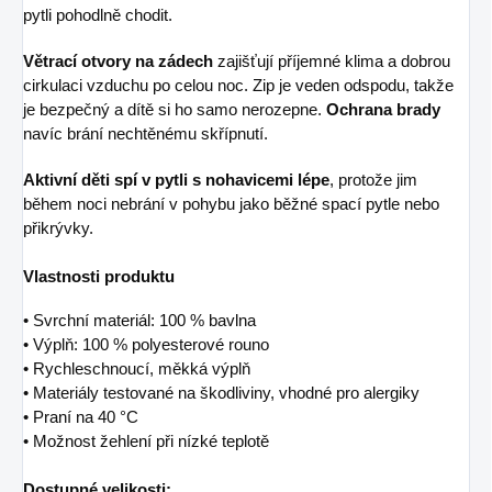
pytli pohodlně chodit.
Větrací otvory na zádech
zajišťují příjemné klima a dobrou
cirkulaci vzduchu po celou noc. Zip je veden odspodu, takže
je bezpečný a dítě si ho samo nerozepne.
Ochrana brady
navíc brání nechtěnému skřípnutí.
Aktivní děti spí v pytli s nohavicemi lépe
, protože jim
během noci nebrání v pohybu jako běžné spací pytle nebo
přikrývky.
Vlastnosti produktu
• Svrchní materiál: 100 % bavlna
• Výplň: 100 % polyesterové rouno
• Rychleschnoucí, měkká výplň
• Materiály testované na škodliviny, vhodné pro alergiky
• Praní na 40 °C
• Možnost žehlení při nízké teplotě
Dostupné velikosti: