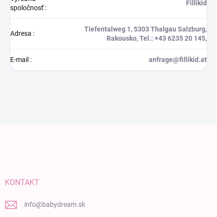
Fillikid
spoločnosť
:
Tiefentalweg 1, 5303 Thalgau Salzburg,
Adresa
:
Rakousko, Tel.: +43 6235 20 145,
E-mail
:
anfrage@fillikid.at
Zápätie
KONTAKT
info
@
babydream.sk