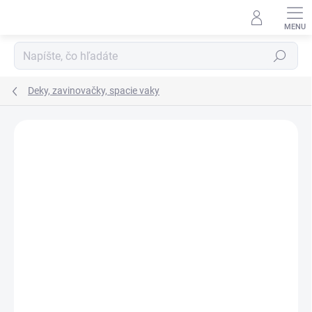
Prejsť na obsah
Hľadať
Deky, zavinovačky, spacie vaky
Neohodnotené
Podrobnosti hodnotenia
ZNAČKA:
FILLIKID