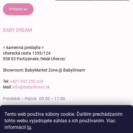
Prihlásiť sa
BABY DREAM
= kamenná predajňa =
Uherecká cesta 1355/124
958 03 Partizánske /Malé Uherce/
Showroom: BabyMarket Zone @ BabyDream
Tel:
+421 905 250 434
Mail:
info@babydream.sk
Pondelok – Piatok 09.00 – 17.00
Sobota 09.00 – 12.00
Tento web používa súbory cookie. Ďalším prechádzaním
tohto webu vyjadrujete súhlas s ich používaním. Viac
Nedeľa zatvorené
informácií
tu
.