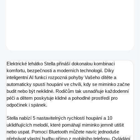
−
+
Pridať do košíka
DETAILNÉ INFORMÁCIE
OPÝTAŤ SA
STRÁŽIŤ
Elektrické lehátko Stella přináší dokonalou kombinaci
komfortu, bezpečnosti a moderních technologií. Díky
inteligentní AI funkci rozpozná pohyby Vašeho dítěte a
automaticky spustí houpání ve chvíli, kdy se miminko začne
budit nebo být neklidné. Rodičům tak usnadňuje každodenní
péči a dětem poskytuje klidné a pohodlné prostředí pro
odpočinek i spánek.
Stella nabízí 5 nastavitelných rychlostí houpání a 10
uklidňujících melodií, které pomáhají miminko jemně utišit
nebo uspat. Pomocí Bluetooth můžete navíc jednoduše
přehrávat vlastní hudbu přímo z mobilního telefonu. Ovládání