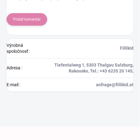
Pridať komentár
Výrobná
Fillikid
spoločnosť
:
Tiefentalweg 1, 5303 Thalgau Salzburg,
Adresa
:
Rakousko, Tel.: +43 6235 20 145,
E-mail
:
anfrage@fillikid.at
Zápätie