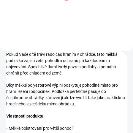
Do košíka
€81,95
Pokud Vaše dítě tráví rádo čas hraním v ohrádce, tato měkká
podložka zajistí větší pohodlí a ochranu při každodenním
objevování. Spolehlivě tlumí tvrdý povrch podlahy a pomáhá
chránit před chladem od země.
Díky měkké polyesterové výplni poskytuje pohodlné místo pro
hraní, lezení i odpočinek. Podložka perfektně pasuje do
šestihranné ohrádky, zároveň ji ale lze využít také jako praktickou
hrací nebo lezecí deku mimo ohrádku.
Vlastnosti produktu:
• Měkké polstrování pro větší pohodlí