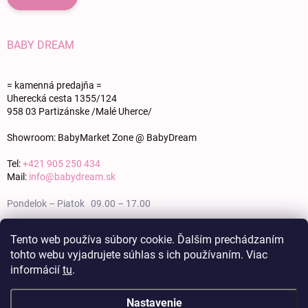
BABY DREAM
= kamenná predajňa =
Uherecká cesta 1355/124
958 03 Partizánske /Malé Uherce/
Showroom: BabyMarket Zone @ BabyDream
Tel:
+421 905 250 434
Mail:
info@babydream.sk
Pondelok – Piatok 09.00 – 17.00
Sobota 09.00 – 12.00
Tento web používa súbory cookie. Ďalším prechádzaním
tohto webu vyjadrujete súhlas s ich používaním. Viac
Nedeľa zatvorené
informácií
tu
.
Nastavenie