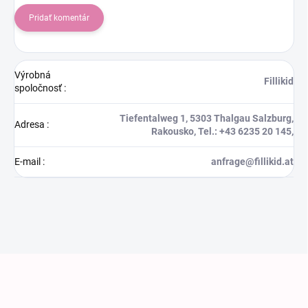
Pridať komentár
Výrobná
Fillikid
spoločnosť
:
Tiefentalweg 1, 5303 Thalgau Salzburg,
Adresa
:
Rakousko, Tel.: +43 6235 20 145,
E-mail
:
anfrage@fillikid.at
Zápätie