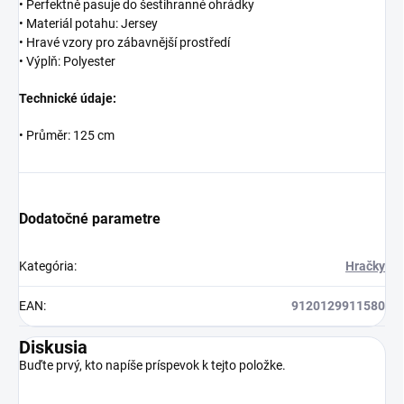
• Perfektně pasuje do šestihranné ohrádky
• Materiál potahu: Jersey
• Hravé vzory pro zábavnější prostředí
• Výplň: Polyester
Technické údaje:
• Průměr: 125 cm
Dodatočné parametre
Kategória
:
Hračky
EAN
:
9120129911580
Diskusia
Buďte prvý, kto napíše príspevok k tejto položke.