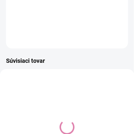
−
+
Pridať do košíka
DETAILNÉ INFORMÁCIE
OPÝTAŤ SA
STRÁŽIŤ
Súvisiaci tovar
Fillikid Ohrádka Athen
šestihranná grey