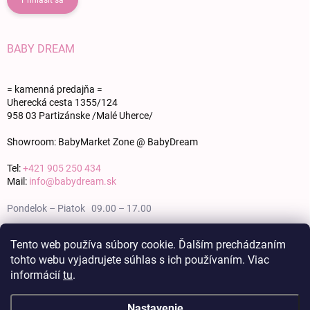
Prihlásiť sa
BABY DREAM
= kamenná predajňa =
Uherecká cesta 1355/124
958 03 Partizánske /Malé Uherce/
Showroom: BabyMarket Zone @ BabyDream
Tel:
+421 905 250 434
Mail:
info@babydream.sk
Pondelok – Piatok 09.00 – 17.00
Sobota 09.00 – 12.00
Tento web používa súbory cookie. Ďalším prechádzaním
tohto webu vyjadrujete súhlas s ich používaním. Viac
Nedeľa zatvorené
informácií
tu
.
Nastavenie