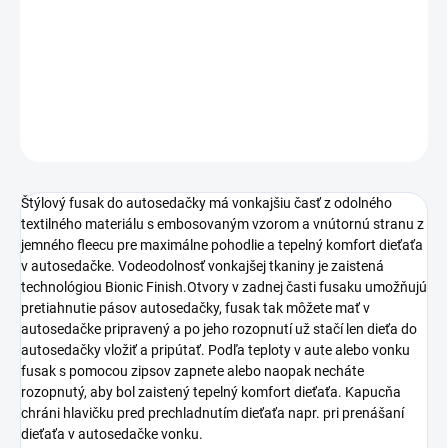
−
+
Pridať do košíka
DETAILNÉ INFORMÁCIE
OPÝTAŤ SA
STRÁŽIŤ
Štýlový fusak do autosedačky má vonkajšiu časť z odolného
textilného materiálu s embosovaným vzorom a vnútornú stranu z
jemného fleecu pre maximálne pohodlie a tepelný komfort dieťaťa
v autosedačke. Vodeodolnosť vonkajšej tkaniny je zaistená
technológiou Bionic Finish.Otvory v zadnej časti fusaku umožňujú
pretiahnutie pásov autosedačky, fusak tak môžete mať v
autosedačke pripravený a po jeho rozopnutí už stačí len dieťa do
autosedačky vložiť a pripútať. Podľa teploty v aute alebo vonku
fusak s pomocou zipsov zapnete alebo naopak necháte
rozopnutý, aby bol zaistený tepelný komfort dieťaťa. Kapucňa
chráni hlavičku pred prechladnutím dieťaťa napr. pri prenášaní
dieťaťa v autosedačke vonku.