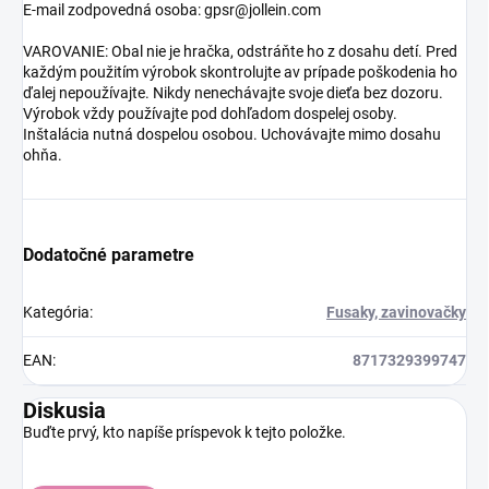
E-mail zodpovedná osoba: gpsr@jollein.com
VAROVANIE: Obal nie je hračka, odstráňte ho z dosahu detí. Pred
každým použitím výrobok skontrolujte av prípade poškodenia ho
ďalej nepoužívajte. Nikdy nenechávajte svoje dieťa bez dozoru.
Výrobok vždy používajte pod dohľadom dospelej osoby.
Inštalácia nutná dospelou osobou. Uchovávajte mimo dosahu
ohňa.
Dodatočné parametre
Kategória
:
Fusaky, zavinovačky
EAN
:
8717329399747
Diskusia
Buďte prvý, kto napíše príspevok k tejto položke.