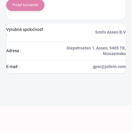
Pridať komentár
Výrobná spoločnosť
Smits Assen B.V
:
Diepstroeten 1, Assen, 9405 TK,
Adresa
:
Nizozemsko
E-mail
:
gpsr@jollein.com
Zápätie