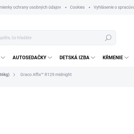
mienky ochrany osobných údajov
Cookies
Vyhlásenie o spracúva
Hľadať
AUTOSEDAČKY
DETSKÁ IZBA
KŔMENIE
36kg)
Graco Affix™ R129 midnight
otenia
ZNAČKA:
GRACO
€84,99
Jednotková cena:
SKLADOM (DODANIE 3-6 D