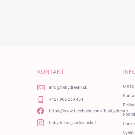
Zápätie
KONTAKT
INF
O nás
info
@
babydream.sk
Konta
+421 905 250 434
Rekla
https://www.facebook.com/fbbabydream
Podmi
babydream_partizanske/
Cooki
Vyhlás