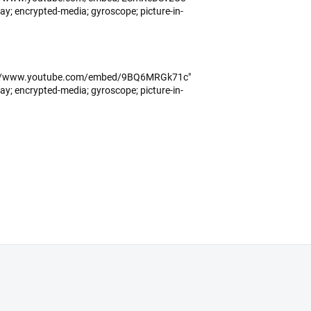
y; encrypted-media; gyroscope; picture-in-
tps://www.youtube.com/embed/9BQ6MRGk71c"
y; encrypted-media; gyroscope; picture-in-