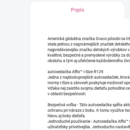
Popis
Americká globálna značka Graco pôsobí na trh
stala jednou z najznámejších značiek detskéh
najpredávanejšiu značku detských výrobkov v US
kvalitné, bezpečné a premyslené výrobky za d
obsluhu a tým aj uľahčenie každodenného život
autosedačka Affix™ i-Size R129
Jedna z najdostupnejších autosedačiek, ktor
normy i-Size a zároveň poskytuje možnosť u
Vďaka nej zaistíte svojmu dieťaťu pohodlné 
v oblasti bezpečnosti.
Bezpečná voľba - Táto autosedačka spĺňa aktu
ochranu pri náraze z boku. K tomu využíva te
hlavu aj boky dieťaťa.
Jednoduché používanie - Autosedačka Affix™ i-S
užívateľsky prívetivejšia. Jednoducho nastavíte