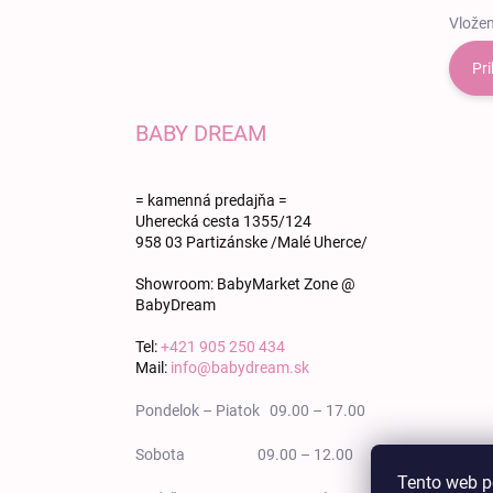
Vložen
Pri
BABY DREAM
= kamenná predajňa =
Uherecká cesta 1355/124
958 03 Partizánske /Malé Uherce/
Showroom: BabyMarket Zone @
BabyDream
Tel:
+421 905 250 434
Mail:
info@babydream.sk
Pondelok – Piatok 09.00 – 17.00
Sobota 09.00 – 12.00
Tento web p