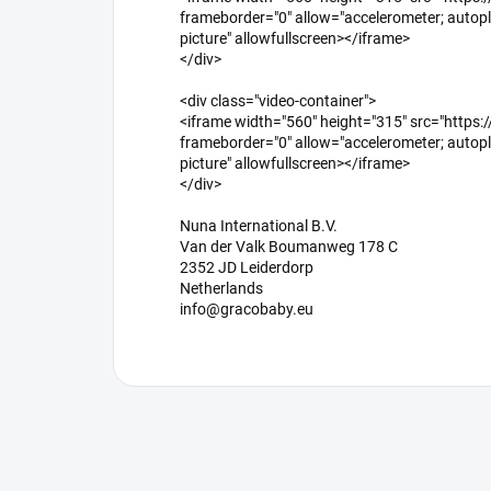
frameborder="0" allow="accelerometer; autopla
picture" allowfullscreen></iframe>
</div>
<div class="video-container">
<iframe width="560" height="315" src="ht
frameborder="0" allow="accelerometer; autopla
picture" allowfullscreen></iframe>
</div>
Nuna International B.V.
Van der Valk Boumanweg 178 C
2352 JD Leiderdorp
Netherlands
info@gracobaby.eu