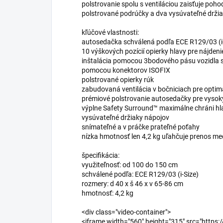
polstrovanie spolu s ventiláciou zaisťuje poho
polstrované podrúčky a dva vysúvateľné držia
kľúčové vlastnosti:
autosedačka schválená podľa ECE R129/03 (i-
10 výškových pozícií opierky hlavy pre nájdenie
inštalácia pomocou 3bodového pásu vozidla
pomocou konektorov ISOFIX
polstrované opierky rúk
zabudovaná ventilácia v bočniciach pre opti
prémiové polstrovanie autosedačky pre vysok
výplne Safety Surround™ maximálne chráni hl
vysúvateľné držiaky nápojov
snímateľné a v práčke prateľné poťahy
nízka hmotnosť len 4,2 kg uľahčuje prenos me
špecifikácia:
využiteľnosť: od 100 do 150 cm
schválené podľa: ECE R129/03 (i-Size)
rozmery: d 40 x š 46 x v 65-86 cm
hmotnosť: 4,2 kg
<div class="video-container">
<iframe width="560" height="315" src="ht