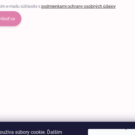
ím e-mailu súhlasíte s
podmienkami ochrany osobných údajov
hlásiť sa
oužíva súbory cookie. Ďalším