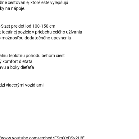
dlné cestovanie, ktoré ešte vylepšujú
ky na nápoje.
Size) pre deti od 100-150 cm
 ideálnej pozície v priebehu celého užívania
 s možnosťou dodatočného upevnenia
málnu teplotnú pohodu behom ciest
ý komfort dieťaťa
avu a boky dieťaťa
dzi viacerými vozidlami
tps://www.youtube.com/embed/ESmXeDSv2U8"