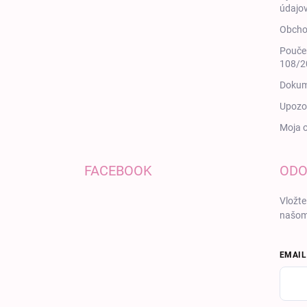
údajov
Obcho
Poučen
108/20
Dokum
Upozor
Moja 
FACEBOOK
ODO
Vložte
našom
EMAIL