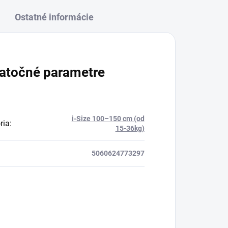
Ostatné informácie
atočné parametre
i-Size 100–150 cm (od
ria
:
15-36kg)
5060624773297