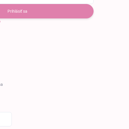
Prihlásiť sa
o
na