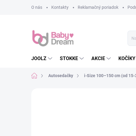
Prejsť na obsah
O nás
Kontakty
Reklamačný poriadok
Pod
JOOLZ
STOKKE
AKCIE
KOČÍKY
Domov
Autosedačky
i-Size 100–150 cm (od 15-
Neohodnotené
Podrobnosti hodn