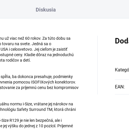
Diskusia
u už viac než 60 rokov. Za túto dobu sa
Dod
o tovaru na svete. Jedná sa o
A i celosvetovo. Jej cieľom je zaistiť
ostupné ceny. Kladie dôraz na jednoduchú
a rodičov a detí.
Kategó
á spĺňa, ba dokonca presahuje, podmienky
pevnenia pomocou ISOFIXových konektorov.
EAN
:
cestovanie za príjemnú cenu bez kompromisov
álnu normu i-Size, vrátane jej nárokov na
chnológiu Safety Surround TM, ktorá chráni
ize R129 je nie len bezpečná, ale i
 jej výšku do jednej z 10 pozícií. Príjemné