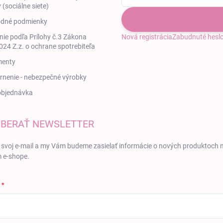
 (sociálne siete)
dné podmienky
ie podľa Prílohy č.3 Zákona
Nová registrácia
Zabudnuté hesl
24 Z.z. o ochrane spotrebiteľa
enty
nenie - nebezpečné výrobky
objednávka
BERAŤ NEWSLETTER
 svoj e-mail a my Vám budeme zasielať informácie o nových produktoch 
 e-shope.