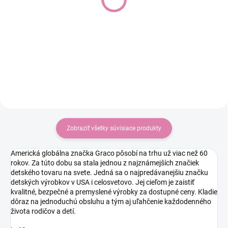
korbu RIO
Do košíka
Do košíka
€39,90
€39,90
Univerzální a praktická pláštěnka.
Zobraziť všetky súvisiace produkty
Americká globálna značka Graco pôsobí na trhu už viac než 60
rokov. Za túto dobu sa stala jednou z najznámejších značiek
detského tovaru na svete. Jedná sa o najpredávanejšiu značku
detských výrobkov v USA i celosvetovo. Jej cieľom je zaistiť
kvalitné, bezpečné a premyslené výrobky za dostupné ceny. Kladie
dôraz na jednoduchú obsluhu a tým aj uľahčenie každodenného
života rodičov a detí.