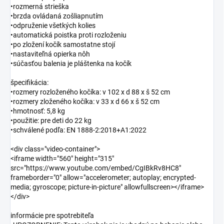
•rozmerná strieška
•brzda ovládaná zošliapnutím
•odpruženie všetkých kolies
•automatická poistka proti rozloženiu
•po zložení kočík samostatne stojí
•nastaviteľná opierka nôh
•súčasťou balenia je pláštenka na kočík
špecifikácia:
•rozmery rozloženého kočíka: v 102 x d 88 x š 52 cm
•rozmery zloženého kočíka: v 33 x d 66 x š 52 cm
•hmotnosť: 5,8 kg
•použitie: pre deti do 22 kg
•schválené podľa: EN 1888-2:2018+A1:2022
<div class="video-container">
<iframe width="560" height="315"
src="https://www.youtube.com/embed/CgIBkRv8HC8"
frameborder="0" allow="accelerometer; autoplay; encrypted-
media; gyroscope; picture-in-picture" allowfullscreen></iframe>
</div>
informácie pre spotrebiteľa