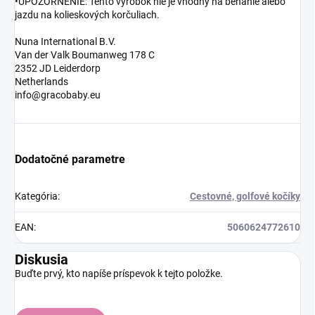
•UPOZORNENIE: Tento výrobok nie je vhodný na behanie alebo
jazdu na kolieskových korčuliach.
Nuna International B.V.
Van der Valk Boumanweg 178 C
2352 JD Leiderdorp
Netherlands
info@gracobaby.eu
Dodatočné parametre
Kategória
:
Cestovné, golfové kočíky
EAN
:
5060624772610
Diskusia
Buďte prvý, kto napíše príspevok k tejto položke.