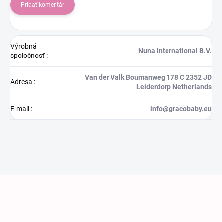
Pridať komentár
Výrobná
Nuna International B.V.
spoločnosť
:
Van der Valk Boumanweg 178 C 2352 JD
Adresa
:
Leiderdorp Netherlands
E-mail
:
info@gracobaby.eu
Zápätie