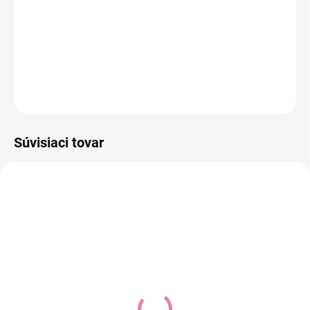
−
+
Pridať do košíka
športový kočík
DETAILNÉ INFORMÁCIE
OPÝTAŤ SA
STRÁŽIŤ
Súvisiaci tovar
Pláštěnka Elodie Details
BRITAX RÖMER
- Tidemark Drops
Pláštěnka pro hlubokou