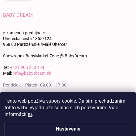
BABY DREAM
= kamenná predajňa =
Uherecká cesta 1355/124
958 03 Partizánske /Malé Uherce/
Showroom: BabyMarket Zone @ BabyDream
Tel:
+421 905 250 434
Mail:
info@babydream.sk
Pondelok – Piatok 09.00 – 17.00
Sobota 09.00 – 12.00
Tento web používa súbory cookie. Ďalším prechádzaním
tohto webu vyjadrujete súhlas s ich používaním. Viac
Nedeľa zatvorené
informácií
tu
.
Nastavenie