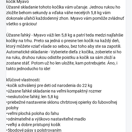
kočík Myavo
Úžasné skladanie tohoto kočíka vám učaruje. Jednou rukou ho
zložíte behom sekundy a vďaka váhe necelých 5,8 kg vám
dokonale uľahčí každodenný zhon. Myavo vám pomôže zvládnuť
všetko s gráciou!
Úžasne ľahký - Myavo váži len 5,8 kg a patrí teda medzi najľahšie
kočíky na trhu. Preto sa jedná o presne ten kočík na každý deň,
ktorý môžete vziať všade so sebou, bez toho aby ste sa zapotili.
Automatické skladanie - Vyberiete dieťa z kočíka, zoberiete si ho
na ruku, druhou rukou odistíte poistku a kočík sa sám zloží a
zostane stáť. Potom už ho len uložíte, kam potrebujete. Áno, i
takto jednoducho to ide!
kľúčové vlastnosti:
•kočík schválený pre deti od narodenia do 22 kg
•úžasne ľahké skladanie na veľmi kompaktný rozmer
•neskutočne ľahký, len 5,8 kg
•priebežné nastavenie sklonu chrbtovej opierky do ľubovoľnej
polohy
•veľmi plochá poloha do ľahu
•odnímateľné a výškovo nastaviteľné madlo
•veľký a dobre prístupný košík
•5bodové pásy s polstrovaním