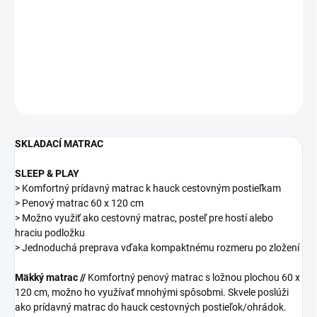
−
+
Pridať do košíka
DETAILNÉ INFORMÁCIE
OPÝTAŤ SA
STRÁŽIŤ
SKLADACÍ MATRAC
SLEEP & PLAY
> Komfortný prídavný matrac k hauck cestovným postieľkam
> Penový matrac 60 x 120 cm
> Možno využiť ako cestovný matrac, posteľ pre hostí alebo
hraciu podložku
> Jednoduchá preprava vďaka kompaktnému rozmeru po zložení
Mäkký matrac //
Komfortný penový matrac s ložnou plochou 60 x
120 cm, možno ho využívať mnohými spôsobmi. Skvele poslúži
ako prídavný matrac do hauck cestovných postieľok/ohrádok.