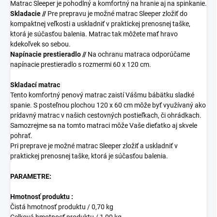
Matrac Sleeper je pohodlný a komfortný na hranie aj na spinkanie.
Skladacie //
Pre prepravu je možné matrac Sleeper zložiť do
kompaktnej veľkosti a uskladniť v praktickej prenosnej taške,
ktorá je súčasťou balenia. Matrac tak môžete mať hravo
kdekoľvek so sebou.
Napínacie prestieradlo //
Na ochranu matraca odporúčame
napínacie prestieradlo s rozmermi 60 x 120 cm.
Skladací matrac
Tento komfortný penový matrac zaistí Vášmu bábätku sladké
spanie. S posteľnou plochou 120 x 60 cm môže byť využívaný ako
prídavný matrac v našich cestovných postieľkach, či ohrádkach.
Samozrejme sa na tomto matraci môže Vaše dieťatko aj skvele
pohrať.
Pri preprave je možné matrac Sleeper zložiť a uskladniť v
praktickej prenosnej taške, ktorá je súčasťou balenia.
PARAMETRE:
Hmotnosť produktu :
Čistá hmotnosť produktu / 0,70 kg