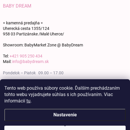
BABY DREAM
= kamenná predajňa =
Uherecká cesta 1355/124
958 03 Partizánske /Malé Uherce/
Showroom: BabyMarket Zone @ BabyDream
Tel:
+421 905 250 434
Mail:
info@babydream.sk
Pondelok – Piatok 09.00 – 17.00
Sobota 09.00 – 12.00
Tento web používa súbory cookie. Ďalším prechádzaním
tohto webu vyjadrujete súhlas s ich používaním. Viac
Nedeľa zatvorené
informácií
tu
.
Nastavenie
Copyright 2026
BABY DREAM
. Všetky práva vyhradené.
Upraviť nastavenie