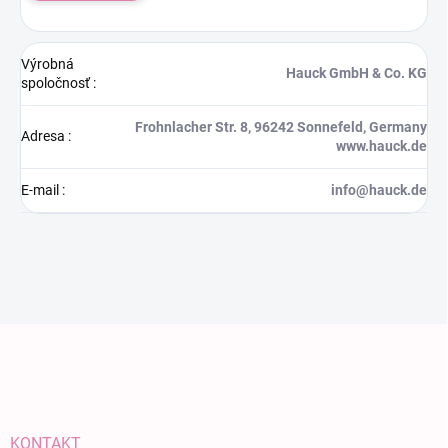
Výrobná
Hauck GmbH & Co. KG
spoločnosť
:
Frohnlacher Str. 8, 96242 Sonnefeld, Germany
Adresa
:
www.hauck.de
E-mail
:
info@hauck.de
Zápätie
KONTAKT