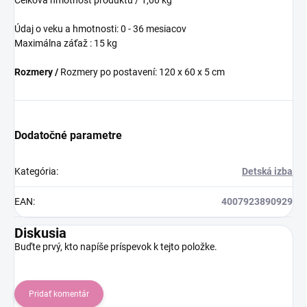
Celková hmotnosť produktu / 1,00 kg
Údaj o veku a hmotnosti: 0 - 36 mesiacov
Maximálna záťaž : 15 kg
Rozmery /
Rozmery po postavení: 120 x 60 x 5 cm
Dodatočné parametre
Kategória
:
Detská izba
EAN
:
4007923890929
Diskusia
Buďte prvý, kto napíše príspevok k tejto položke.
Pridať komentár