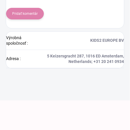
Pridať komentár
Výrobná
KIDS2 EUROPE BV
spoločnosť
:
5 Keizersgracht 287, 1016 ED Amsterdam,
Adresa
:
Netherlands; +31 20 241 0934
Zápätie