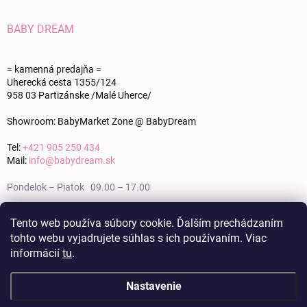
BABY DREAM
= kamenná predajňa =
Uherecká cesta 1355/124
958 03 Partizánske /Malé Uherce/
Showroom: BabyMarket Zone @ BabyDream
Tel:
+421 905 250 434
Mail:
info@babydream.sk
Pondelok – Piatok 09.00 – 17.00
Sobota 09.00 – 12.00
Tento web používa súbory cookie. Ďalším prechádzaním
tohto webu vyjadrujete súhlas s ich používaním. Viac
Nedeľa zatvorené
informácií
tu
.
Nastavenie