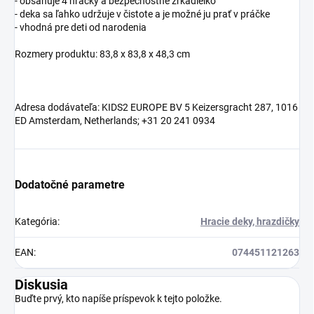
- obsahuje 4 hračky a bezpečnostné zrkadielko
- deka sa ľahko udržuje v čistote a je možné ju prať v práčke
- vhodná pre deti od narodenia
Rozmery produktu: 83,8 x 83,8 x 48,3 cm
Adresa dodávateľa: KIDS2 EUROPE BV 5 Keizersgracht 287, 1016
ED Amsterdam, Netherlands; +31 20 241 0934
Dodatočné parametre
Kategória
:
Hracie deky, hrazdičky
EAN
:
074451121263
Diskusia
Buďte prvý, kto napíše príspevok k tejto položke.