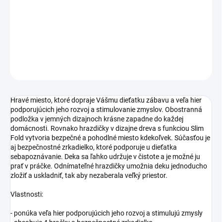
−
+
Pridať do košíka
DETAILNÉ INFORMÁCIE
OPÝTAŤ SA
STRÁŽIŤ
Hravé miesto, ktoré dopraje Vášmu dieťatku zábavu a veľa hier
podporujúcich jeho rozvoj a stimulovanie zmyslov. Obostranná
podložka v jemných dizajnoch krásne zapadne do každej
domácnosti. Rovnako hrazdičky v dizajne dreva s funkciou Slim
Fold vytvoria bezpečné a pohodlné miesto kdekoľvek. Súčasťou je
aj bezpečnostné zrkadielko, ktoré podporuje u dieťatka
sebapoznávanie. Deka sa ľahko udržuje v čistote a je možné ju
prať v práčke. Odnímateľné hrazdičky umožnia deku jednoducho
zložiť a uskladniť, tak aby nezaberala veľký priestor.
Vlastnosti:
- ponúka veľa hier podporujúcich jeho rozvoj a stimulujú zmysly