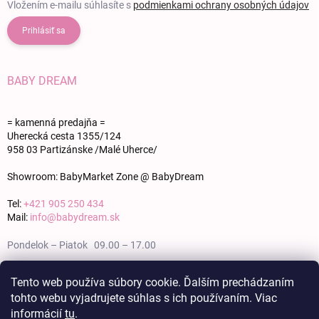
Vložením e-mailu súhlasíte s
podmienkami ochrany osobných údajov
Prihlásiť sa
BABY DREAM
= kamenná predajňa =
Uherecká cesta 1355/124
958 03 Partizánske /Malé Uherce/
Showroom: BabyMarket Zone @ BabyDream
Tel:
+421 905 250 434
Mail:
info@babydream.sk
Pondelok – Piatok 09.00 – 17.00
Sobota 09.00 – 12.00
Tento web používa súbory cookie. Ďalším prechádzaním
tohto webu vyjadrujete súhlas s ich používaním. Viac
Nedeľa zatvorené
informácií
tu
.