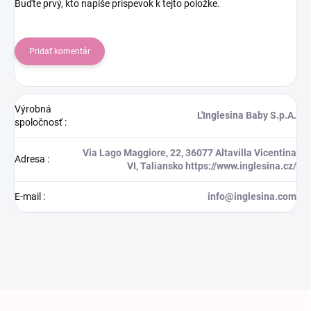
Buďte prvý, kto napíše príspevok k tejto položke.
Pridať komentár
Výrobná
L'Inglesina Baby S.p.A.
spoločnosť
:
Via Lago Maggiore, 22, 36077 Altavilla Vicentina
Adresa
:
VI, Taliansko https://www.inglesina.cz/
E-mail
:
info@inglesina.com
Zápätie