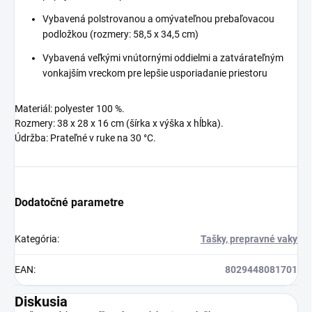
Vybavená polstrovanou a omývateľnou prebaľovacou
podložkou (rozmery: 58,5 x 34,5 cm)
Vybavená veľkými vnútornými oddielmi a zatvárateľným
vonkajším vreckom pre lepšie usporiadanie priestoru
Materiál: polyester 100 %.
Rozmery: 38 x 28 x 16 cm (šírka x výška x hĺbka).
Údržba: Prateľné v ruke na 30 °C.
Dodatočné parametre
Kategória
:
Tašky, prepravné vaky
EAN
:
8029448081701
Diskusia