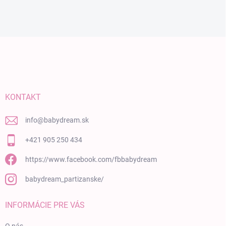
Zápätie
KONTAKT
info
@
babydream.sk
+421 905 250 434
https://www.facebook.com/fbbabydream
babydream_partizanske/
INFORMÁCIE PRE VÁS