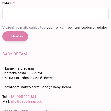
EMAIL
Vložením e-mailu súhlasíte s
podmienkami ochrany osobných údajov
Prihlásiť sa
BABY DREAM
= kamenná predajňa =
Uherecká cesta 1355/124
958 03 Partizánske /Malé Uherce/
Showroom: BabyMarket Zone @ BabyDream
Tel:
+421 905 250 434
Mail:
info@babydream.sk