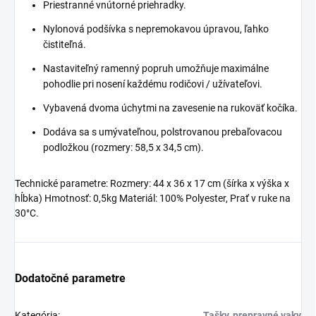
Priestranné vnútorné priehradky.
Nylonová podšívka s nepremokavou úpravou, ľahko
čistiteľná.
Nastaviteľný ramenný popruh umožňuje maximálne
pohodlie pri nosení každému rodičovi / užívateľovi.
Vybavená dvoma úchytmi na zavesenie na rukoväť kočíka.
Dodáva sa s umývateľnou, polstrovanou prebaľovacou
podložkou (rozmery: 58,5 x 34,5 cm).
Technické parametre: Rozmery: 44 x 36 x 17 cm (šírka x výška x
hĺbka) Hmotnosť: 0,5kg Materiál: 100% Polyester, Prať v ruke na
30°C.
Dodatočné parametre
Kategória
:
Tašky, prepravné vaky