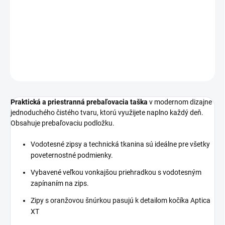
−
+
Pridať do košíka
DETAILNÉ INFORMÁCIE
OPÝTAŤ SA
STRÁŽIŤ
Praktická a priestranná prebaľovacia taška
v modernom dizajne
jednoduchého čistého tvaru, ktorú využijete naplno každý deň.
Obsahuje prebaľovaciu podložku.
Vodotesné zipsy a technická tkanina sú ideálne pre všetky
poveternostné podmienky.
Vybavené veľkou vonkajšou priehradkou s vodotesným
zapínaním na zips.
Zipy s oranžovou šnúrkou pasujú k detailom kočíka Aptica
XT