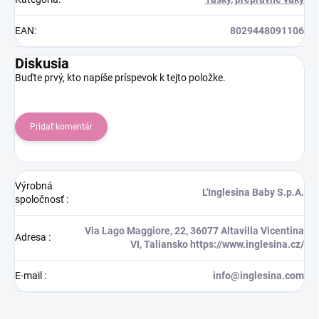
EAN
:
8029448091106
Diskusia
Buďte prvý, kto napíše príspevok k tejto položke.
Pridať komentár
Výrobná
L'Inglesina Baby S.p.A.
spoločnosť
:
Via Lago Maggiore, 22, 36077 Altavilla Vicentina
Adresa
:
VI, Taliansko https://www.inglesina.cz/
E-mail
:
info@inglesina.com