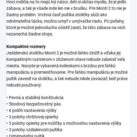
Hoci rodičia na to majú iný názor, deti si občas myslia, že je jedlo
zábava, a tak je všade inde len nie v brušku. Pre Monti 2 to nie je
žiadny problém. Vrchná časť pultíka stoličky slúži ako
odnímateľná tácka, možno umyť v umývačke riadu. PU poťahy,
ktoré je možné jednoducho očistiť zaistí, že táto zábava na nich
nezanechá žiadne stopy.
Kompaktné rozmery
Jedálenskú stoličku Monti 2 je možné ľahko zložiť a vďaka jej
kompaktným rozmerom v zloženom stave nebude zaberať veľa
miesta. Navyše je vybavená kolieskami s brzdou pre ľahkú
manipuláciu a premiestňovanie. Pre ľahkú manipuláciu je možné
pultík zavesiť na stoličku, a tak nebude nikde zaviazať, keď práve
nebude používaný.
• Pevná a stabilná konštrukcia
• 5bodový bezpečnostný pás
• 6 polôh nastavenia výšky
• 3 polohy chrbtovej opierky
• 3 polohy opierky pre nožičky s možnosťou nastavenia výšky
• 3 polohy vzdialenosti pultíka
• Odnímateľný pultík