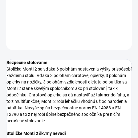
−
+
Pridať do košíka
DETAILNÉ INFORMÁCIE
OPÝTAŤ SA
STRÁŽIŤ
Bezpečné stolovanie
Stolička Monti 2 sa vďaka 6 polohám nastavenia výšky prispôsobí
každému stolu. Vďaka 3 polohám chrbtovej opierky, 3 polohám
opierky na nožičky, 3 polohám vzdialenosti dieťaťa od pultíka sa
Monti 2 stane skvelým spoločníkom ako pri stolovaní, tak k
odpočinku. Chrbtová opierka sa dá nastaviť až takmer do ľahu, a
to z multifunkčnej Monti 2 robí lehačku vhodnú už od narodenia
bábätka. Navyše spĺňa bezpečnostné normy EN 14988 a EN
12790 a to z nej robí úplne bezpečného spoločníka pre ničím
nerušené stolovanie.
Stoličke Monti 2 škvrny nevadí