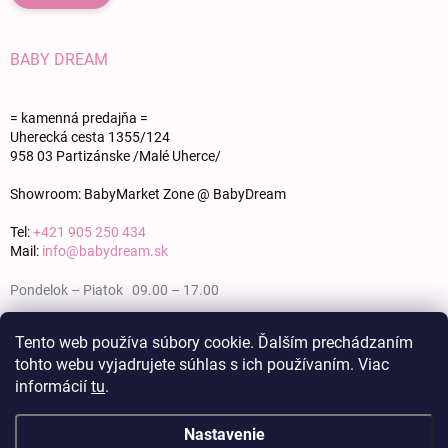
BABY DREAM
= kamenná predajňa =
Uherecká cesta 1355/124
958 03 Partizánske /Malé Uherce/
Showroom: BabyMarket Zone @ BabyDream
Tel:
+421 905 250 434
Mail:
info@babydream.sk
Pondelok – Piatok 09.00 – 17.00
Sobota 09.00 – 12.00
Tento web používa súbory cookie. Ďalším prechádzaním
tohto webu vyjadrujete súhlas s ich používaním. Viac
Nedeľa zatvorené
informácií
tu
.
Nastavenie