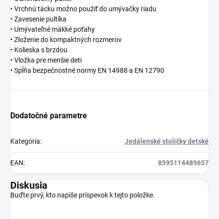
• Vrchnú tácku možno použiť do umývačky riadu
• Zavesenie pultíka
• Umývateľné mäkké poťahy
• Zloženie do kompaktných rozmerov
• Kolieska s brzdou
• Vložka pre menšie deti
• Spĺňa bezpečnostné normy EN 14988 a EN 12790
Dodatočné parametre
Kategória
:
Jedálenské stoličky detské
EAN
:
8595114489657
Diskusia
Buďte prvý, kto napíše príspevok k tejto položke.