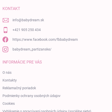
KONTAKT
info
@
babydream.sk
+421 905 250 434
https://www.facebook.com/fbbabydream
babydream_partizanske/
INFORMÁCIE PRE VÁS
O nás
Kontakty
Reklamačný poriadok
Podmienky ochrany osobných údajov
Cookies
Vyhlásenie o spracúvaní osobných údajov (sociálne siete)