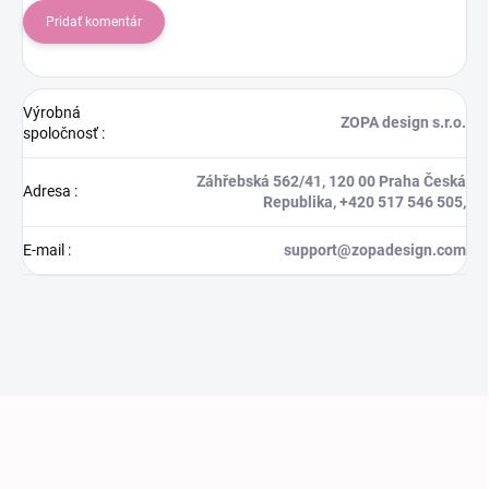
Pridať komentár
Výrobná
ZOPA design s.r.o.
spoločnosť
:
Záhřebská 562/41, 120 00 Praha Česká
Adresa
:
Republika, +420 517 546 505,
E-mail
:
support@zopadesign.com
Zápätie