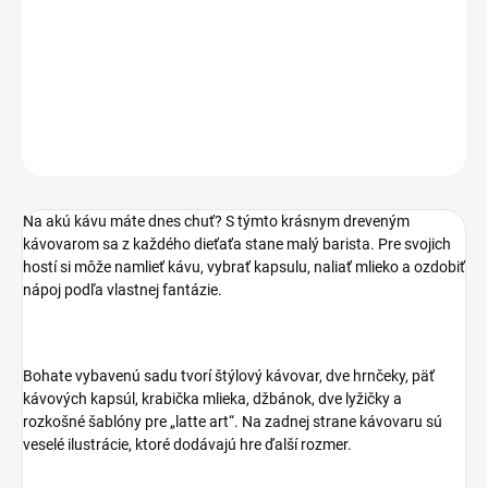
−
+
Pridať do košíka
DETAILNÉ INFORMÁCIE
OPÝTAŤ SA
STRÁŽIŤ
Na akú kávu máte dnes chuť? S týmto krásnym dreveným
kávovarom sa z každého dieťaťa stane malý barista. Pre svojich
hostí si môže namlieť kávu, vybrať kapsulu, naliať mlieko a ozdobiť
nápoj podľa vlastnej fantázie.
Bohate vybavenú sadu tvorí štýlový kávovar, dve hrnčeky, päť
kávových kapsúl, krabička mlieka, džbánok, dve lyžičky a
rozkošné šablóny pre „latte art“. Na zadnej strane kávovaru sú
veselé ilustrácie, ktoré dodávajú hre ďalší rozmer.