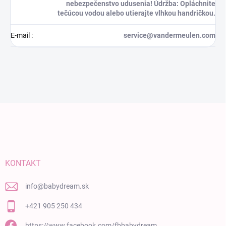
nebezpečenstvo udusenia! Údržba: Opláchnite
tečúcou vodou alebo utierajte vlhkou handričkou.
E-mail
:
service@vandermeulen.com
Zápätie
KONTAKT
info
@
babydream.sk
+421 905 250 434
https://www.facebook.com/fbbabydream