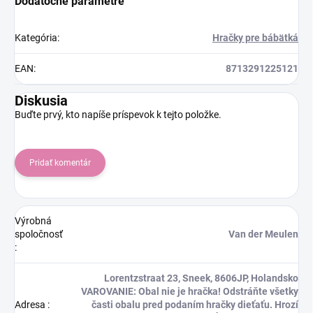
Dodatočné parametre
Kategória
:
Hračky pre bábätká
EAN
:
8713291225121
Diskusia
Buďte prvý, kto napíše príspevok k tejto položke.
Pridať komentár
Výrobná
spoločnosť
Van der Meulen
:
Lorentzstraat 23, Sneek, 8606JP, Holandsko
VAROVANIE: Obal nie je hračka! Odstráňte všetky
Adresa
:
časti obalu pred podaním hračky dieťaťu. Hrozí