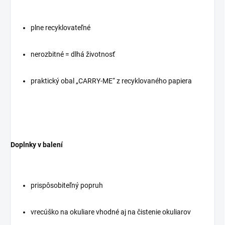
plne recyklovateľné
nerozbitné = dlhá životnosť
praktický obal „CARRY-ME“ z recyklovaného papiera
Doplnky v balení
prispôsobiteľný popruh
vrecúško na okuliare vhodné aj na čistenie okuliarov