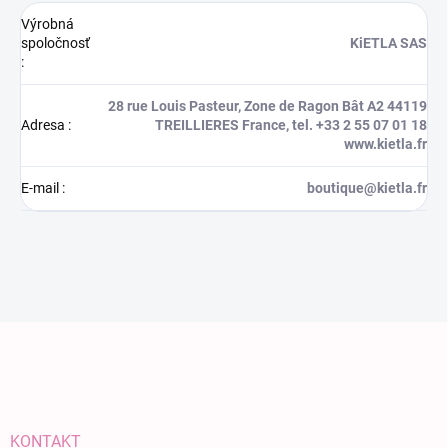
Výrobná
spoločnosť
KiETLA SAS
:
28 rue Louis Pasteur, Zone de Ragon Bât A2 44119
Adresa
:
TREILLIERES France, tel. +33 2 55 07 01 18
www.kietla.fr
E-mail
:
boutique@kietla.fr
Zápätie
KONTAKT