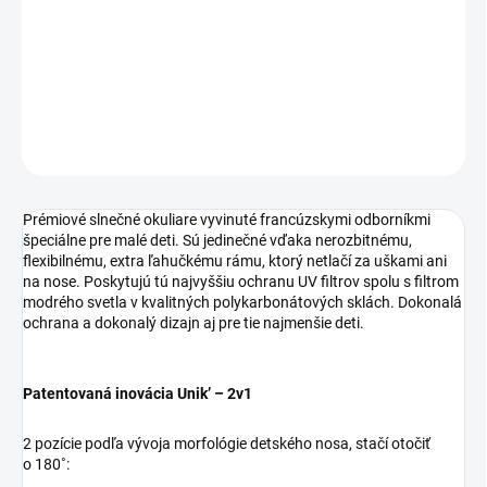
−
+
Pridať do košíka
DETAILNÉ INFORMÁCIE
OPÝTAŤ SA
STRÁŽIŤ
Prémiové slnečné okuliare vyvinuté francúzskymi odborníkmi
špeciálne pre malé deti. Sú jedinečné vďaka nerozbitnému,
flexibilnému, extra ľahučkému rámu, ktorý netlačí za uškami ani
na nose. Poskytujú tú najvyššiu ochranu UV filtrov spolu s filtrom
modrého svetla v kvalitných polykarbonátových sklách. Dokonalá
ochrana a dokonalý dizajn aj pre tie najmenšie deti.
Patentovaná inovácia Unik’ – 2v1
2 pozície podľa vývoja morfológie detského nosa, stačí otočiť
o 180˚: