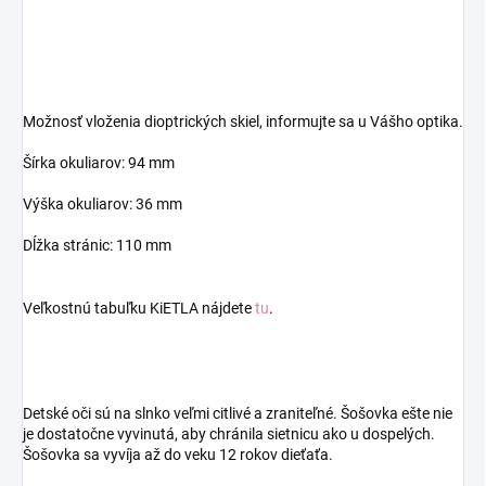
Možnosť vloženia dioptrických skiel, informujte sa u Vášho optika.
Šírka okuliarov: 94 mm
Výška okuliarov: 36 mm
Dĺžka stránic: 110 mm
Veľkostnú tabuľku KiETLA nájdete
tu
.
Detské oči sú na slnko veľmi citlivé a zraniteľné. Šošovka ešte nie
je dostatočne vyvinutá, aby chránila sietnicu ako u dospelých.
Šošovka sa vyvíja až do veku 12 rokov dieťaťa.