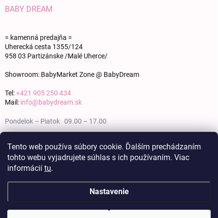
BABY DREAM
= kamenná predajňa =
Uherecká cesta 1355/124
958 03 Partizánske /Malé Uherce/
Showroom: BabyMarket Zone @ BabyDream
Tel:
+421 905 250 434
Mail:
info@babydream.sk
Pondelok – Piatok 09.00 – 17.00
Sobota 09.00 – 12.00
Tento web používa súbory cookie. Ďalším prechádzaním
tohto webu vyjadrujete súhlas s ich používaním. Viac
Nedeľa zatvorené
informácií
tu
.
Nastavenie
Copyright 2026
BABY DREAM
. Všetky práva vyhradené.
Upraviť nastavenie