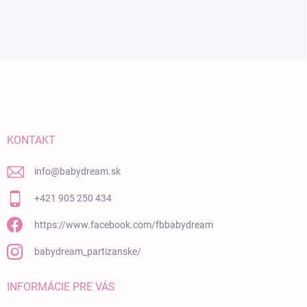
Zápätie
KONTAKT
info
@
babydream.sk
+421 905 250 434
https://www.facebook.com/fbbabydream
babydream_partizanske/
INFORMÁCIE PRE VÁS