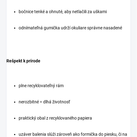
bočnice tenké a ohnuté, aby netlačili za uškami
odnímateľná gumička udrží okuliare správne nasadené
Rešpekt k prírode
plne recyklovateľný rám
nerozbitné = dlhá životnosť
praktický obal z recyklovaného papiera
uzáver balenia slúži zároveň ako formička do piesku, či na