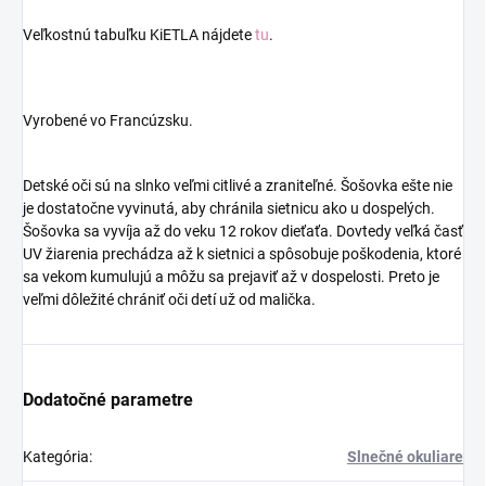
Veľkostnú tabuľku KiETLA nájdete
tu
.
Vyrobené vo Francúzsku.
Detské oči sú na slnko veľmi citlivé a zraniteľné. Šošovka ešte nie
je dostatočne vyvinutá, aby chránila sietnicu ako u dospelých.
Šošovka sa vyvíja až do veku 12 rokov dieťaťa. Dovtedy veľká časť
UV žiarenia prechádza až k sietnici a spôsobuje poškodenia, ktoré
sa vekom kumulujú a môžu sa prejaviť až v dospelosti. Preto je
veľmi dôležité chrániť oči detí už od malička.
Dodatočné parametre
Kategória
:
Slnečné okuliare