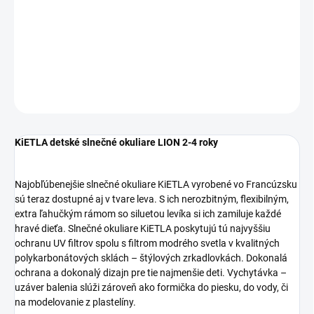
−
+
Pridať do košíka
DETAILNÉ INFORMÁCIE
OPÝTAŤ SA
STRÁŽIŤ
KiETLA detské slnečné okuliare LION 2-4 roky
Najobľúbenejšie slnečné okuliare KiETLA vyrobené vo Francúzsku
sú teraz dostupné aj v tvare leva. S ich nerozbitným, flexibilným,
extra ľahučkým rámom so siluetou levíka si ich zamiluje každé
hravé dieťa. Slnečné okuliare KiETLA poskytujú tú najvyššiu
ochranu UV filtrov spolu s filtrom modrého svetla v kvalitných
polykarbonátových sklách – štýlových zrkadlovkách. Dokonalá
ochrana a dokonalý dizajn pre tie najmenšie deti. Vychytávka –
uzáver balenia slúži zároveň ako formička do piesku, do vody, či
na modelovanie z plastelíny.