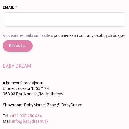
EMAIL
Vložením e-mailu súhlasíte s
podmienkami ochrany osobných údajov
Prihlásiť sa
BABY DREAM
= kamenná predajňa =
Uherecká cesta 1355/124
958 03 Partizánske /Malé Uherce/
Showroom: BabyMarket Zone @ BabyDream
Tel:
+421 905 250 434
Mail:
info@babydream.sk