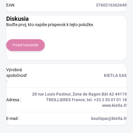
EAN
:
3760216362640
Diskusia
Buďte prvý, kto napíše príspevok k tejto položke.
Pridať komentár
Výrobná
spoločnosť
KiETLA SAS
:
28 rue Louis Pasteur, Zone de Ragon Bât A2 44119
Adresa
:
TREILLIERES France, tel. +33 2 55 07 01 18
www.kietla.fr
E-mail
:
boutique@kietla.fr