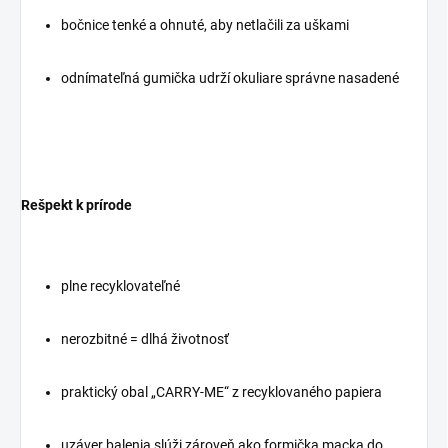
bočnice tenké a ohnuté, aby netlačili za uškami
odnímateľná gumička udrží okuliare správne nasadené
Rešpekt k prírode
plne recyklovateľné
nerozbitné = dlhá životnosť
praktický obal „CARRY-ME“ z recyklovaného papiera
uzáver balenia slúži zároveň ako formička macka do