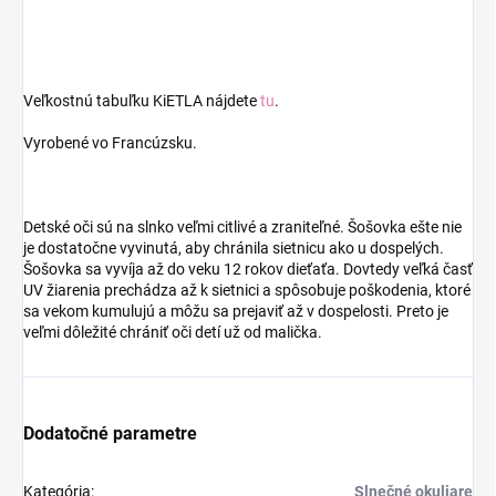
Veľkostnú tabuľku KiETLA nájdete
tu
.
Vyrobené vo Francúzsku.
Detské oči sú na slnko veľmi citlivé a zraniteľné. Šošovka ešte nie
je dostatočne vyvinutá, aby chránila sietnicu ako u dospelých.
Šošovka sa vyvíja až do veku 12 rokov dieťaťa. Dovtedy veľká časť
UV žiarenia prechádza až k sietnici a spôsobuje poškodenia, ktoré
sa vekom kumulujú a môžu sa prejaviť až v dospelosti. Preto je
veľmi dôležité chrániť oči detí už od malička.
Dodatočné parametre
Kategória
:
Slnečné okuliare