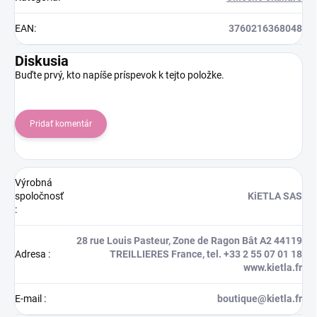
EAN
:
3760216368048
Diskusia
Buďte prvý, kto napíše príspevok k tejto položke.
Pridať komentár
Výrobná
spoločnosť
KiETLA SAS
:
28 rue Louis Pasteur, Zone de Ragon Bât A2 44119
Adresa
:
TREILLIERES France, tel. +33 2 55 07 01 18
www.kietla.fr
E-mail
:
boutique@kietla.fr