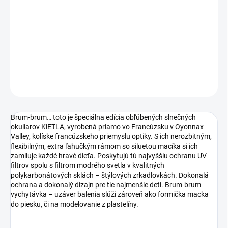
−
+
Pridať do košíka
DETAILNÉ INFORMÁCIE
OPÝTAŤ SA
STRÁŽIŤ
Brum-brum… toto je špeciálna edícia obľúbených slnečných
okuliarov KiETLA, vyrobená priamo vo Francúzsku v Oyonnax
Valley, kolíske francúzskeho priemyslu optiky. S ich nerozbitným,
flexibilným, extra ľahučkým rámom so siluetou macíka si ich
zamiluje každé hravé dieťa. Poskytujú tú najvyššiu ochranu UV
filtrov spolu s filtrom modrého svetla v kvalitných
polykarbonátových sklách – štýlových zrkadlovkách. Dokonalá
ochrana a dokonalý dizajn pre tie najmenšie deti. Brum-brum
vychytávka – uzáver balenia slúži zároveň ako formička macka
do piesku, či na modelovanie z plastelíny.