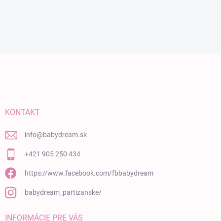
Zápätie
KONTAKT
info
@
babydream.sk
+421 905 250 434
https://www.facebook.com/fbbabydream
babydream_partizanske/
INFORMÁCIE PRE VÁS