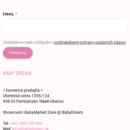
EMAIL
Vložením e-mailu súhlasíte s
podmienkami ochrany osobných údajov
Prihlásiť sa
BABY DREAM
= kamenná predajňa =
Uherecká cesta 1355/124
958 03 Partizánske /Malé Uherce/
Showroom: BabyMarket Zone @ BabyDream
Tel:
+421 905 250 434
Mail:
info@babydream.sk