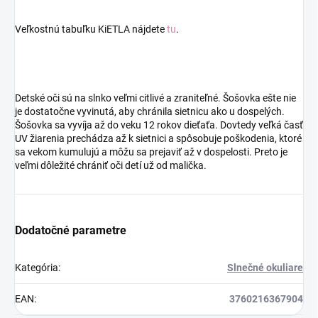
Veľkostnú tabuľku KiETLA nájdete
tu
.
Detské oči sú na slnko veľmi citlivé a zraniteľné. Šošovka ešte nie
je dostatočne vyvinutá, aby chránila sietnicu ako u dospelých.
Šošovka sa vyvíja až do veku 12 rokov dieťaťa. Dovtedy veľká časť
UV žiarenia prechádza až k sietnici a spôsobuje poškodenia, ktoré
sa vekom kumulujú a môžu sa prejaviť až v dospelosti. Preto je
veľmi dôležité chrániť oči detí už od malička.
Dodatočné parametre
Kategória
:
Slnečné okuliare
EAN
:
3760216367904