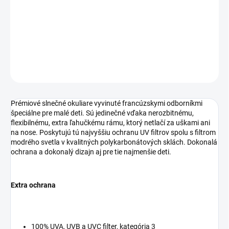
−
+
Pridať do košíka
DETAILNÉ INFORMÁCIE
OPÝTAŤ SA
STRÁŽIŤ
Prémiové slnečné okuliare vyvinuté francúzskymi odborníkmi
špeciálne pre malé deti. Sú jedinečné vďaka nerozbitnému,
flexibilnému, extra ľahučkému rámu, ktorý netlačí za uškami ani
na nose. Poskytujú tú najvyššiu ochranu UV filtrov spolu s filtrom
modrého svetla v kvalitných polykarbonátových sklách. Dokonalá
ochrana a dokonalý dizajn aj pre tie najmenšie deti.
Extra ochrana
100% UVA, UVB a UVC filter, kategória 3