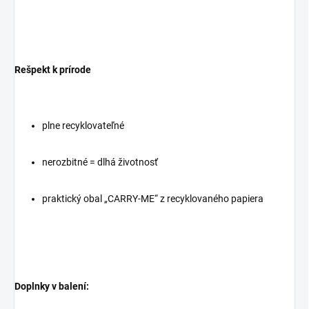
Rešpekt k prírode
plne recyklovateľné
nerozbitné = dlhá životnosť
praktický obal „CARRY-ME“ z recyklovaného papiera
Doplnky v balení: