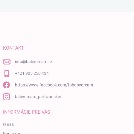
Zápätie
KONTAKT
info
@
babydream.sk
+421 905 250 434
https://www.facebook.com/fbbabydream
babydream_partizanske/
INFORMÁCIE PRE VÁS
O nás
Kontakty