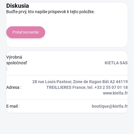
Diskusia
Buďte prvý, kto napíše príspevok k tejto položke.
Pridať komentár
Výrobná
spoločnosť
KiETLA SAS
:
28 rue Louis Pasteur, Zone de Ragon Bât A2 44119
Adresa
:
TREILLIERES France, tel. +33 2 55 07 01 18
www.kietla.fr
E-mail
:
boutique@kietla.fr