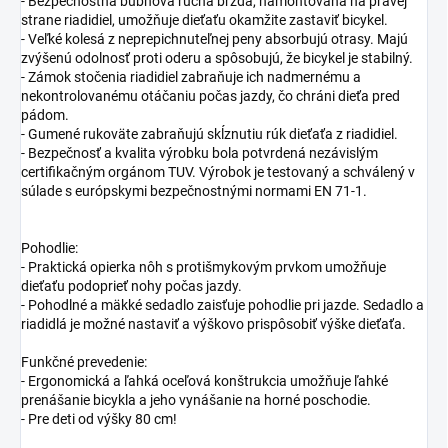
- Bezpečnostná bubnová ručná brzda, namontovaná na pravej
strane riadidiel, umožňuje dieťaťu okamžite zastaviť bicykel.
- Veľké kolesá z neprepichnuteľnej peny absorbujú otrasy. Majú
zvýšenú odolnosť proti oderu a spôsobujú, že bicykel je stabilný.
- Zámok stočenia riadidiel zabraňuje ich nadmernému a
nekontrolovanému otáčaniu počas jazdy, čo chráni dieťa pred
pádom.
- Gumené rukoväte zabraňujú skĺznutiu rúk dieťaťa z riadidiel.
- Bezpečnosť a kvalita výrobku bola potvrdená nezávislým
certifikačným orgánom TUV. Výrobok je testovaný a schválený v
súlade s európskymi bezpečnostnými normami EN 71-1.
Pohodlie:
- Praktická opierka nôh s protišmykovým prvkom umožňuje
dieťaťu podoprieť nohy počas jazdy.
- Pohodlné a mäkké sedadlo zaisťuje pohodlie pri jazde. Sedadlo a
riadidlá je možné nastaviť a výškovo prispôsobiť výške dieťaťa.
Funkčné prevedenie:
- Ergonomická a ľahká oceľová konštrukcia umožňuje ľahké
prenášanie bicykla a jeho vynášanie na horné poschodie.
- Pre deti od výšky 80 cm!