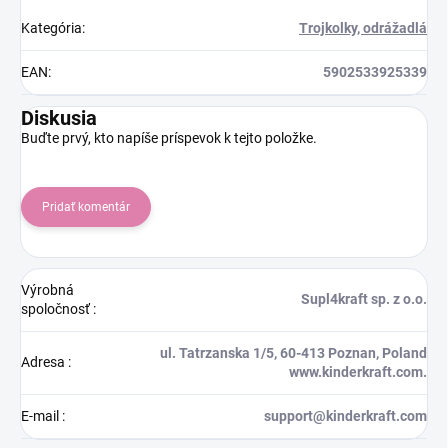
Kategória
:
Trojkolky, odrážadlá
EAN
:
5902533925339
Diskusia
Buďte prvý, kto napíše príspevok k tejto položke.
Pridať komentár
Výrobná
Supl4kraft sp. z o.o.
spoločnosť
:
ul. Tatrzanska 1/5, 60-413 Poznan, Poland
Adresa
:
www.kinderkraft.com.
E-mail
:
support@kinderkraft.com