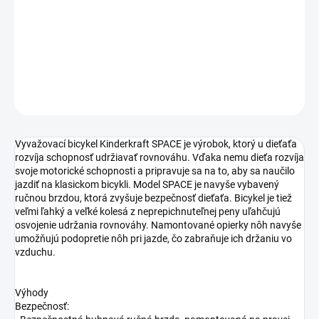
−
+
Pridať do košíka
DETAILNÉ INFORMÁCIE
OPÝTAŤ SA
STRÁŽIŤ
Vyvažovací bicykel Kinderkraft SPACE je výrobok, ktorý u dieťaťa
rozvíja schopnosť udržiavať rovnováhu. Vďaka nemu dieťa rozvíja
svoje motorické schopnosti a pripravuje sa na to, aby sa naučilo
jazdiť na klasickom bicykli. Model SPACE je navyše vybavený
ručnou brzdou, ktorá zvyšuje bezpečnosť dieťaťa. Bicykel je tiež
veľmi ľahký a veľké kolesá z neprepichnuteľnej peny uľahčujú
osvojenie udržania rovnováhy. Namontované opierky nôh navyše
umožňujú podopretie nôh pri jazde, čo zabraňuje ich držaniu vo
vzduchu.
Výhody
Bezpečnosť: