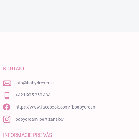
Zápätie
KONTAKT
info
@
babydream.sk
+421 905 250 434
https://www.facebook.com/fbbabydream
babydream_partizanske/
INFORMÁCIE PRE VÁS