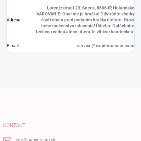
Lorentzstraat 23, Sneek, 8606JP, Holandsko
VAROVANIE: Obal nie je hračka! Odstráňte všetky
Adresa
:
časti obalu pred podaním hračky dieťaťu. Hrozí
nebezpečenstvo udusenia! Údržba: Opláchnite
tečúcou vodou alebo utierajte vlhkou handričkou.
E-mail
:
service@vandermeulen.com
Zápätie
KONTAKT
info
@
babydream.sk