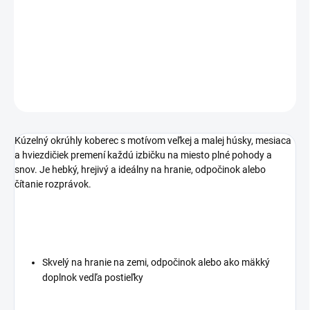
−
+
Pridať do košíka
DETAILNÉ INFORMÁCIE
OPÝTAŤ SA
STRÁŽIŤ
Kúzelný okrúhly koberec s motívom veľkej a malej húsky, mesiaca
a hviezdičiek premení každú izbičku na miesto plné pohody a
snov. Je hebký, hrejivý a ideálny na hranie, odpočinok alebo
čítanie rozprávok.
Skvelý na hranie na zemi, odpočinok alebo ako mäkký
doplnok vedľa postieľky