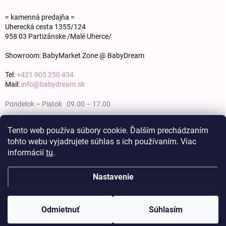
= kamenná predajňa =
Uherecká cesta 1355/124
958 03 Partizánske /Malé Uherce/
Showroom: BabyMarket Zone @ BabyDream
Tel:
+421 905 250 434
Mail:
info@babydream.sk
Pondelok – Piatok 09.00 – 17.00
Sobota 09.00 – 12.00
Tento web používa súbory cookie. Ďalším prechádzaním
tohto webu vyjadrujete súhlas s ich používaním. Viac
Nedeľa zatvorené
informácií
tu
.
Nastavenie
Copyright 2026
BABY DREAM
. Všetky práva vyhradené.
Upraviť nastavenie
cookies
Odmietnuť
Súhlasím
Vytvoril Shoptet