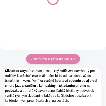
Green
Pro Style, Carbon Black
Do košíka
Do košíka
€278,63
€329
Zobraziť všetky súvisiace produkty
KikkaBoo Goya Platinum
je moderný
kočík 2v1
navrhnutý pre
rodičov, ktorí chcú maximálnu flexibilitu od narodenia až do
batoľacieho veku. Ponúka
otočné športové sedenie po aj proti
smeru jazdy, vaničku s kompaktným skladaním priamo na
podvozku
a bohatú výbavu v cene. Ľahký hliníkový podvozok
vyniká rýchlym skladaním, takže sa kočík dobre používa pri
každodenných prechádzkach aj na cestách.