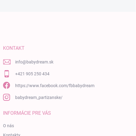
Zápätie
KONTAKT
info
@
babydream.sk
+421 905 250 434
https://www.facebook.com/fbbabydream
babydream_partizanske/
INFORMÁCIE PRE VÁS
O nás
Kontakty