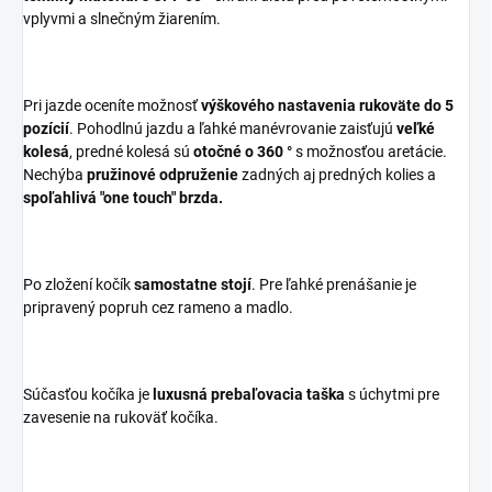
vplyvmi a slnečným žiarením.
Pri jazde oceníte možnosť
výškového nastavenia rukoväte do 5
pozícií
. Pohodlnú jazdu a ľahké manévrovanie zaisťujú
veľké
kolesá
, predné kolesá sú
otočné o 360 °
s možnosťou aretácie.
Nechýba
pružinové odpruženie
zadných aj predných kolies a
spoľahlivá "one touch" brzda.
Po zložení kočík
samostatne stojí
. Pre ľahké prenášanie je
pripravený popruh cez rameno a madlo.
Súčasťou kočíka je
luxusná prebaľovacia taška
s úchytmi pre
zavesenie na rukoväť kočíka.