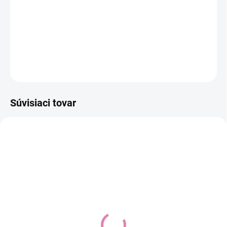
−
+
Pridať do košíka
DETAILNÉ INFORMÁCIE
OPÝTAŤ SA
STRÁŽIŤ
Súvisiaci tovar
AKCIA
MAXI-COSI AKCIA
Pebble 360 Pro 2
BRITAX RÖMER
autosedačka Twillic
Autosedačka Baby-Safe