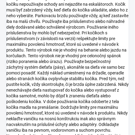
kočíku nepoužívajte schody ani nejazdite na eskalátoroch. Kočík
musí byť zabrzdený vždy, keď dieťa do kočíka ukladáte, alebo ho z
neho vyberáte. Parkovaciu brzdu používajte vždy, aj keď zastavíte
iba na malú chvíľu. Používajte iba príslušenstvo alebo náhradné
diely dodávané alebo schválené výrobcom. Používanie iného
príslušenstva by mohlo byť nebezpečné. Pri kočíkoch s
príslušenstvom (v závislosti na verzii) rešpektujte limity pre
maximálnu povolenú hmotnosť, ktoré sú uvedené v návode k
produktu. Tento výrobok nie je vhodný na behanie alebo jazdu na
korčuliach. Tento výrobok nie je vhodný pre celonočný spánok
(riziko poranenia alebo úrazu). Používajte bezpečnostný
záchytný systém dieťaťa (pásy), akonáhle sa dieťa vie samo bez
pomoci posadiť. Každý náklad umiestnený na držadle, operadle
alebo stranách kočíka ovplyvňuje stabilitu kočíka. Pred tým, než
pustíte kočík, vždy skontrolujte, či je brzda úplne zabrzdená. Nikdy
nenechávajte dieťa nastupovať do kočíka alebo vystupovať z
kočíka samotné, mohlo by dôjsť k zraneniu dieťaťa alebo
poškodeniu kočíka. V dobe používania kočíka odoberte z tela
kočíka madla na prenášanie. Dodržujte limity pre maximálnu
povolenú hmotnosť, ktoré sú uvedené v návode k produktu. Nikdy
neklaďte vaničku na nosnú konštrukciu inak ako správnym
nacvaknutím na príslušné úchyty alebo adaptéry. Odkladajte
vaničku iba na pevnom, vodorovnom a suchom povrchu.