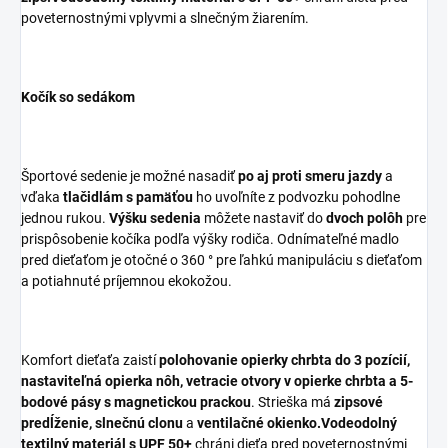
poveternostnými vplyvmi a slnečným žiarením.
Kočík so sedákom
Športové sedenie je možné nasadiť
po aj proti smeru jazdy
a
vďaka
tlačidlám s pamäťou
ho uvoľníte z podvozku pohodlne
jednou rukou.
Výšku sedenia
môžete nastaviť do
dvoch polôh
pre
prispôsobenie kočíka podľa výšky rodiča. Odnímateľné madlo
pred dieťaťom je otočné o 360 ° pre ľahkú manipuláciu s dieťaťom
a potiahnuté príjemnou ekokožou.
Komfort dieťaťa zaistí
polohovanie opierky chrbta do 3 pozícií,
nastaviteľná opierka nôh, vetracie otvory v opierke chrbta a 5-
bodové pásy s magnetickou prackou
. Strieška má
zipsové
predĺženie, slnečnú clonu
a
ventilačné okienko.Vodeodolný
textilný materiál s UPF 50+
chráni dieťa pred poveternostnými