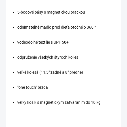
5-bodové pásy s magnetickou prackou
odnímateľné madlo pred dieťa otočné o 360 °
vodeodolné textílie s UPF 50+
odpruženie všetkých štyroch kolies
veľké kolesá (11,5" zadné a 8" predné)
"one touch" brzda
veľký košík s magnetickým zatváraním do 10 kg