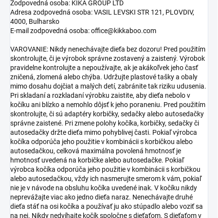
Zodpovedná osoba: KIKA GROUP LTD
Adresa zodpovedná osoba: VASIL LEVSKI STR 121, PLOVDIV,
4000, Bulharsko
E-mail zodpovedná osoba: office@kikkaboo.com
VAROVANIE: Nikdy nenechávajte dieťa bez dozoru! Pred použitím
skontrolujte, či je výrobok správne zostavený a zaistený. Výrobok
pravidelne kontrolujte a nepoužívajte, ak je akákoľvek jeho časť
zničená, zlomená alebo chýba. Udržujte plastové tašky a obaly
mimo dosahu dojčiat a malých detí, zabránite tak riziku udusenia.
Pri skladaní a rozkladaní výrobku zaistite, aby dieťa nebolo v
kočíku ani blízko a nemohlo dôjsť k jeho poraneniu. Pred použitím
skontrolujte, či sú adaptéry korbičky, sedačky alebo autosedačky
správne zaistené. Pri zmene polohy kočíka, korbičky, sedačky či
autosedačky držte dieťa mimo pohyblivej časti. Pokiaľ výrobca
kočíka odporúča jeho použitie v kombinácii s korbičkou alebo
autosedačkou, celková maximálna povolená hmotnosť je
hmotnosť uvedená na korbičke alebo autosedačke. Pokiaľ
výrobca kočíka odporúča jeho použitie v kombinácii s korbičkou
alebo autosedačkou, vždy ich nasmerujte smerom k vám, pokiaľ
nie je v návode na obsluhu kočíka uvedené inak. V kočíku nikdy
neprevážajte viac ako jedno dieťa naraz. Nenechávajte druhé
dieťa stáť na osi kočíka a používať ju ako stúpadlo alebo voziť sa
na nej. Nikdy nedvíhajte kočík spoločne s dieťaťom. S dieťaťom v