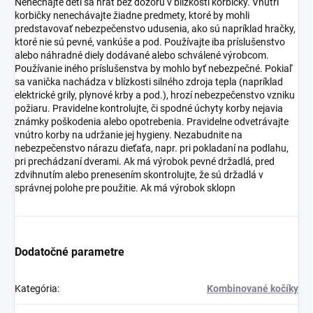
Nenechajte deti sa hrať bez dozoru v blízkosti korbičky. Vnútri
korbičky nenechávajte žiadne predmety, ktoré by mohli
predstavovať nebezpečenstvo udusenia, ako sú napríklad hračky,
ktoré nie sú pevné, vankúše a pod. Používajte iba príslušenstvo
alebo náhradné diely dodávané alebo schválené výrobcom.
Používanie iného príslušenstva by mohlo byť nebezpečné. Pokiaľ
sa vanička nachádza v blízkosti silného zdroja tepla (napríklad
elektrické grily, plynové krby a pod.), hrozí nebezpečenstvo vzniku
požiaru. Pravidelne kontrolujte, či spodné úchyty korby nejavia
známky poškodenia alebo opotrebenia. Pravidelne odvetrávajte
vnútro korby na udržanie jej hygieny. Nezabudnite na
nebezpečenstvo nárazu dieťaťa, napr. pri pokladaní na podlahu,
pri prechádzaní dverami. Ak má výrobok pevné držadlá, pred
zdvihnutím alebo prenesením skontrolujte, že sú držadlá v
správnej polohe pre použitie. Ak má výrobok sklopn
Dodatočné parametre
Kategória
:
Kombinované kočíky