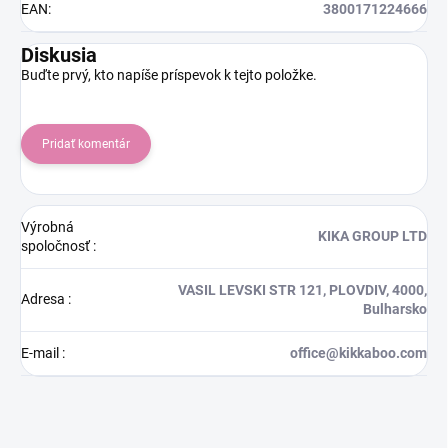
EAN
:
3800171224666
Diskusia
Buďte prvý, kto napíše príspevok k tejto položke.
Pridať komentár
Výrobná
KIKA GROUP LTD
spoločnosť
:
VASIL LEVSKI STR 121, PLOVDIV, 4000,
Adresa
:
Bulharsko
E-mail
:
office@kikkaboo.com