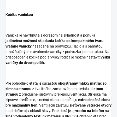
Kočík s vaničkou
Vanička je navrhnutá s dôrazom na skladnosť a ponúka
jedinečnú možnosť skladania kočíka do kompaktného tvaru
vrátane vaničky
nasadenej na podvozku.Tlačidlá s pamäťou
umožňujú rýchle uvoľnenie vaničky z podvozku jednou rukou. Na
prispôsobenie kočíka podľa výšky rodiča je možné nastaviť
výšku
vaničky do dvoch polôh.
Pre pohodlie dieťaťa je súčasťou
obojstranný mäkký matrac so
zimnou stranou
z kvalitného zamatového materiálu a
letnou
stranou
z priedušnej sieťoviny pre lepšiu ventiláciu. Strieška má
zipsové predĺženie, slnečnú clonu a dopĺňa ju
extra slnečná
clona
pre maximálny tieň
. Ventiláciu zaisťujú
sieťované vetracie otvory
na strieške aj v oblasti hlavy. Praktická je aj
vrecko na telefón na
zips.Vodeodolný textilný materiál s UPF 50+
chráni dieťa pred