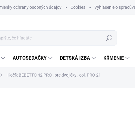
mienky ochrany osobných údajov
Cookies
Vyhlásenie o spracúva
Hľadať
AUTOSEDAČKY
DETSKÁ IZBA
KŔMENIE
Kočík BEBETTO 42 PRO , pre dvojičky , col. PRO 21
otenia
ZNAČKA:
BEBETTO
€690
Jednotková cena:
NA OBJEDNÁVKU