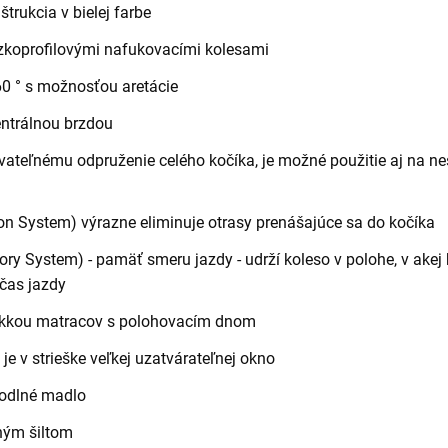
trukcia v bielej farbe
ízkoprofilovými nafukovacími kolesami
60 ° s možnosťou aretácie
ntrálnou brzdou
ateľnému odpruženie celého kočíka, je možné použitie aj na n
n System) výrazne eliminuje otrasy prenášajúce sa do kočíka
y System) - pamäť smeru jazdy - udrží koleso v polohe, v akej
očas jazdy
äkkou matracov s polohovacím dnom
 je v strieške veľkej uzatvárateľnej okno
hodlné madlo
čným šiltom