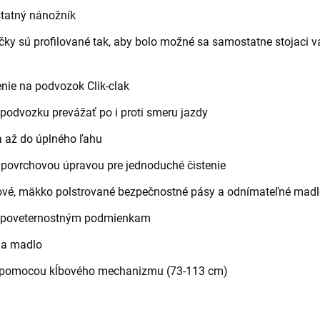
tatný nánožník
čky sú profilované tak, aby bolo možné sa samostatne stojaci 
nie na podvozok Clik-clak
odvozku prevážať po i proti smeru jazdy
a až do úplného ľahu
 povrchovou úpravou pre jednoduché čistenie
ové, mäkko polstrované bezpečnostné pásy a odnímateľné madl
m poveternostným podmienkam
 na madlo
o pomocou kĺbového mechanizmu (73-113 cm)