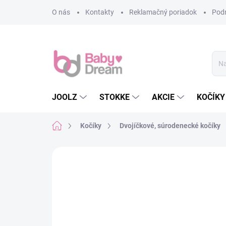
Prejsť na obsah
O nás
Kontakty
Reklamačný poriadok
Pod
JOOLZ
STOKKE
AKCIE
KOČÍKY
Domov
Kočíky
Dvojíčkové, súrodenecké kočíky
Neohodnotené
Podrobnosti hodn