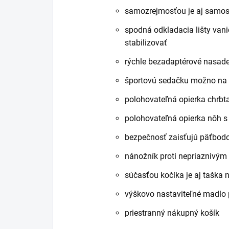
samozrejmosťou je aj samos
spodná odkladacia lišty vani
stabilizovať
rýchle bezadaptérové nasade
športovú sedačku možno na p
polohovateľná opierka chrbt
polohovateľná opierka nôh s
bezpečnosť zaisťujú päťbod
nánožník proti nepriaznivý
súčasťou kočíka je aj taška
výškovo nastaviteľné madl
priestranný nákupný košík