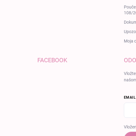
Poučen
108/20
Dokum
Upozor
Moja 
FACEBOOK
ODO
Vložte
našom
EMAIL
Vložen