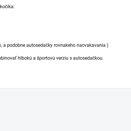
kočíka:
x, a podobne autosedačky rovnakeho nacvakavania )
binovať hlbokú a športovú verziu s autosedačkou.