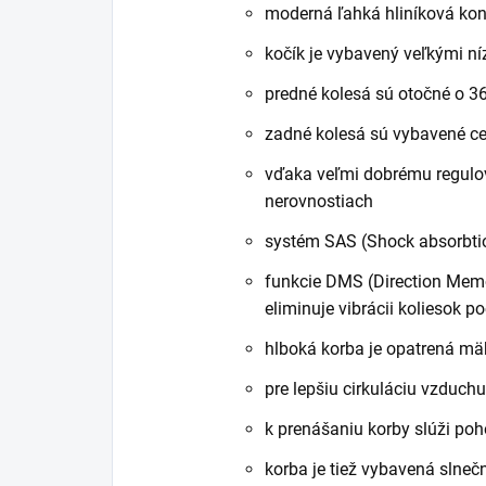
moderná ľahká hliníková konš
kočík je vybavený veľkými n
predné kolesá sú otočné o 3
zadné kolesá sú vybavené ce
vďaka veľmi dobrému regulov
nerovnostiach
systém SAS (Shock absorbtio
funkcie DMS (Direction Memor
eliminuje vibrácii koliesok p
hlboká korba je opatrená m
pre lepšiu cirkuláciu vzduchu
k prenášaniu korby slúži po
korba je tiež vybavená slne