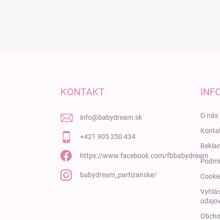
Zápätie
KONTAKT
INF
O nás
info
@
babydream.sk
Konta
+421 905 250 434
Rekla
https://www.facebook.com/fbbabydream
Podmi
babydream_partizanske/
Cooki
Vyhlás
údajov
Obcho