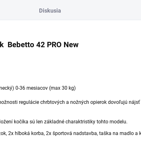
Diskusia
ík Bebetto 42 PRO New
enecký) 0-36 mesiacov (max 30 kg)
možnosti regulácie chrbtových a nožných opierok dovoľujú nájsť
ožení kočíka sú len základné charaktristiky tohto modelu.
k, 2x hlboká korba, 2x športová nadstavba, taška na madlo a k