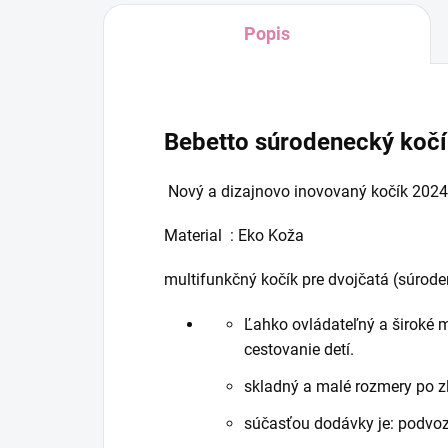
Popis
Bebetto súrodenecký koč
Nový a dizajnovo inovovaný kočík 2024
Material : Eko Koža
multifunkčný kočík pre dvojčatá (súrod
Ľahko ovládateľný a široké 
cestovanie detí.
skladný a malé rozmery po zl
súčasťou dodávky je: podvozo