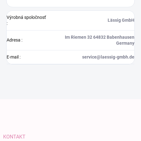
Výrobná spoločnosť
Lässig GmbH
:
Im Riemen 32 64832 Babenhausen
Adresa
:
Germany
E-mail
:
service@laessig-gmbh.de
Zápätie
KONTAKT