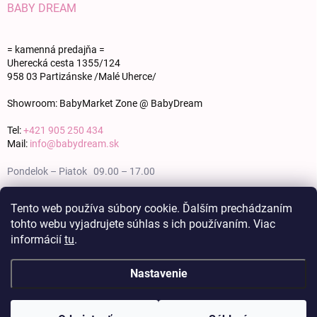
BABY DREAM
= kamenná predajňa =
Uherecká cesta 1355/124
958 03 Partizánske /Malé Uherce/
Showroom: BabyMarket Zone @ BabyDream
Tel:
+421 905 250 434
Mail:
info@babydream.sk
Pondelok – Piatok 09.00 – 17.00
Sobota 09.00 – 12.00
Tento web používa súbory cookie. Ďalším prechádzaním
tohto webu vyjadrujete súhlas s ich používaním. Viac
Nedeľa zatvorené
informácií
tu
.
Nastavenie
Copyright 2026
BABY DREAM
. Všetky práva vyhradené.
Upraviť nastavenie
cookies