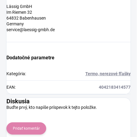
Lässig GmbH
Im Riemen 32
64832 Babenhausen
Germany
service@laessig-gmbh.de
Dodatočné parametre
Kategória
:
Termo, nerezové fľašky
EAN
:
4042183414577
Diskusia
Buďte prvý, kto napíše príspevok k tejto položke.
Pridať komentár