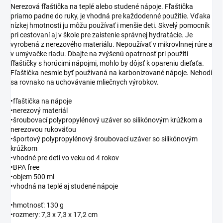
Nerezová fľaštička na teplé alebo studené nápoje. Fľaštička
priamo padne do ruky, je vhodná pre každodenné použitie. Vďaka
nízkej hmotnosti ju môžu používať i menšie deti. Skvelý pomocník
pri cestovaní aj v škole pre zaistenie správnej hydratácie. Je
vyrobená z nerezového materiálu. Nepoužívať v mikrovlnnej rúre a
v umývačke riadu. Dbajte na zvýšenú opatrnosť pri použití
fľaštičky s horúcimi nápojmi, mohlo by dôjsť k opareniu dieťaťa.
Fľaštička nesmie byť používaná na karbonizované nápoje. Nehodí
sa rovnako na uchovávanie mliečnych výrobkov.
•fľaštička na nápoje
•nerezový materiál
•šroubovací polypropylénový uzáver so silikónovým krúžkom a
nerezovou rukoväťou
•športový polypropylénový šroubovací uzáver so silikónovým
krúžkom
•vhodné pre deti vo veku od 4 rokov
•BPA free
•objem 500 ml
•vhodná na teplé aj studené nápoje
•hmotnosť: 130 g
•rozmery: 7,3 x 7,3 x 17,2 cm