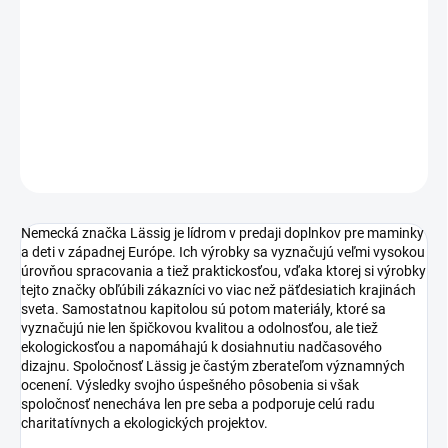
−
+
Pridať do košíka
fľaša
DETAILNÉ INFORMÁCIE
OPÝTAŤ SA
STRÁŽIŤ
Nemecká značka Lässig je lídrom v predaji doplnkov pre maminky
a deti v západnej Európe. Ich výrobky sa vyznačujú veľmi vysokou
úrovňou spracovania a tiež praktickosťou, vďaka ktorej si výrobky
tejto značky obľúbili zákazníci vo viac než päťdesiatich krajinách
sveta. Samostatnou kapitolou sú potom materiály, ktoré sa
vyznačujú nie len špičkovou kvalitou a odolnosťou, ale tiež
ekologickosťou a napomáhajú k dosiahnutiu nadčasového
dizajnu. Spoločnosť Lässig je častým zberateľom významných
ocenení. Výsledky svojho úspešného pôsobenia si však
spoločnosť nenecháva len pre seba a podporuje celú radu
charitatívnych a ekologických projektov.